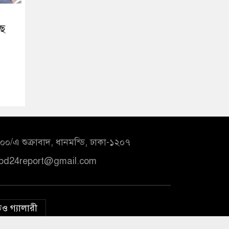
ছে
০/এ শুক্রাবাদ, ধানমন্ডি, ঢাকা-১২০৭
bd24report@gmail.com
ও গ্যালারী