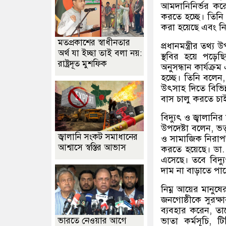
আমদানিনির্ভর করে
করতে হচ্ছে। তিনি
করা হয়েছে এবং নিম্
মতপ্রকাশের স্বাধীনতার
প্রধানমন্ত্রীর তথ্য উ
অর্থ যা ইচ্ছা তাই বলা নয়:
স্থবির হয়ে পড়
রাষ্ট্রদূত মুশফিক
অনুসন্ধান কার্যক্র
হচ্ছে। তিনি বলেন
উৎসাহ দিতে বিভিন্
বাস চালু করতে চা
বিদ্যুৎ ও জ্বালানির
উপদেষ্টা বলেন
,
ভর
জ্বালানি সংকট সমাধানের
ও সামাজিক নিরাপত্
আশ্বাসে স্বস্তির আভাস
করতে হয়েছে। ডা
এসেছে। তবে বিদ্যু
দাম না বাড়াতে পা
নিম্ন আয়ের মানুষে
জনগোষ্ঠীকে সুরক্
ব্যবহার করেন
,
তা
ভারতে নেওয়ার আগে
ভাতা কর্মসূচি
,
টি