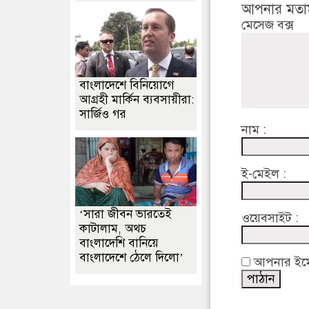
আপনার মতা
মেসেজ বক্স
বাংলাদেশে বিনিয়োগে
আগ্রহী মার্কিন ব্যবসায়ীরা:
সার্জিও গর
নাম :
ই-মেইল :
‘সারা জীবন ভারতেই
ওয়েবসাইট :
কাটালাম, অথচ
বাংলাদেশি বানিয়ে
বাংলাদেশে ঠেলে দিলো’
আপনার ইমেইল