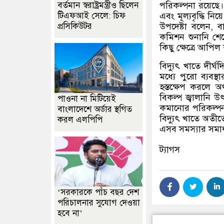
বর্তমান স্বরাষ্ট্রমন্ত্রীও ছিলেন
পরিকল্পনা রয়েছে।
টিএফআই সেলে: চিফ
এবং মূল্যবৃদ্ধি নিয
প্রসিকিউটর
উপদেষ্টা বলেন
,
ব
কমিশন শুনানি শেষে
কিছু ক্ষেত্রে আপি
বিদ্যুৎ খাতে দীর
মধ্যে পুরো ব্যবস
হস্তক্ষেপ করলে 
বিকল্প জ্বালানি উ
পাওনা না মিটিয়েই
কমানোর পরিকল্পনা 
বাংলাদেশে অর্ডার স্থগিত
বিদ্যুৎ খাতে অতীত
করল এলপিপি
এসব সমস্যার সমাধা
ট্যাগস
‘সরকারকে পাঁচ বছর দেশ
পরিচালনার সুযোগ দেওয়া
হবে না’