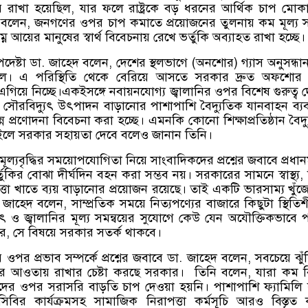
 রাখা হয়েছিল
,
যার ফলে রাষ্ট্রকে বড় ধরনের আর্থিক চাপ মোক
 বলেন
,
জনগণের ওপর চাপ কমাতে প্রয়োজনের তুলনায় কম মূল্য সম
ন আয়ের মানুষের স্বার্থ বিবেচনায় রেখে ভর্তুকি অব্যাহত রাখা হচ্ছে।
পদেষ্টা ডা
.
জাহেদ বলেন
,
দেশের স্থলভাগে
(
অনশোর
)
গ্যাস অনুসন্ধান 
েছিল। এ পরিস্থিতি থেকে বেরিয়ে আসতে সরকার দ্রুত অফশোর 
ম এগিয়ে নিচ্ছে।একইসঙ্গে নবায়নযোগ্য জ্বালানির ওপর বিশেষ গুরুত্ব দ
,
সৌরবিদ্যুৎ উৎপাদন বাড়ানোর পাশাপাশি বৈদ্যুতিক যানবাহন ব্য
ন প্রণোদনা বিবেচনা করা হচ্ছে। এমনকি কোনো শিক্ষাপ্রতিষ্ঠান বৈদ্
ইলে সরকার সহায়তা দেবে বলেও জানান তিনি।
 মূল্যবৃদ্ধির সময়োপযোগিতা নিয়ে সাংবাদিকদের প্রশ্নের জবাবে প্রধানমন
্তুকির বোঝা দীর্ঘদিন বহন করা সম্ভব নয়। সরকারের সামনে স্বাস্থ্য
,
তা খাতে ব্যয় বাড়ানোর প্রয়োজন রয়েছে। তাই একটি ভারসাম্য খুঁজ
.
জাহেদ বলেন
,
সাম্প্রতিক সময়ে নিত্যপণ্যের বাজারে কিছুটা স্থিতি
ৎ ও জ্বালানির মূল্য সমন্বয়ের সুযোগে কেউ যেন অযৌক্তিকভাবে প
রে
,
সে বিষয়ে সরকার সতর্ক থাকবে।
র ওপর প্রভাব সম্পর্কে প্রশ্নের জবাবে ডা
.
জাহেদ বলেন
,
সবচেয়ে ঝুঁক
ষার আওতায় রাখার চেষ্টা করছে সরকার।
তিনি বলেন
,
যারা কম বি
দের ওপর সরাসরি বাড়তি চাপ দেওয়া হয়নি। পাশাপাশি ফ্যামিলি ক
সিবির কার্যক্রমসহ সামাজিক নিরাপত্তা কর্মসূচি আরও বিস্তৃত