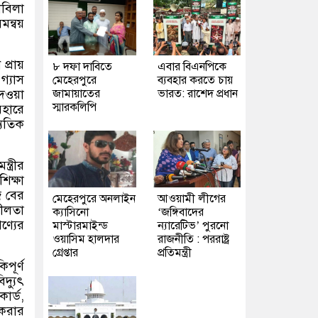
াবিলা
ন্বয়
প্রায়
৮ দফা দাবিতে
এবার বিএনপিকে
গ্যাস
মেহেরপুরে
ব্যবহার করতে চায়
েওয়া
জামায়াতের
ভারত: রাশেদ প্রধান
স্মারকলিপি
বহারে
যুতিক
্ত্রীর
শিক্ষা
ে বের
মেহেরপুরে অনলাইন
আওয়ামী লীগের
শীলতা
ক্যাসিনো
‘জঙ্গিবাদের
ণ্যের
মাস্টারমাইন্ড
ন্যারেটিভ’ পুরনো
ওয়াসিম হালদার
রাজনীতি : পররাষ্ট্র
গ্রেপ্তার
প্রতিমন্ত্রী
িপূর্ণ
দ্যুৎ
ার্ড
,
 করার