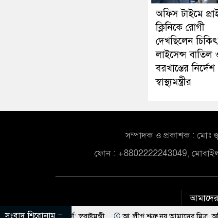
অফিস টাইমে প্রা
ক্লিনিকে রোগী
দেখছিলেন চিকি
লাইসেন্স বাতিল 
বরখাস্তের নির্দেশ
স্বাস্থ্যমন্ত্রীর
সম্পাদক ও প্রকাশক : মোঃ জ
ফোন : +8802222243049, মোবাই
আমাদের 
সংবাদ শিরোনাম ::
কফোর্স: স্বরাষ্ট্রমন্ত্রী
আ.লীগ শত্রু নয় আমাদের মিত্র, অচিরেই আমাদের 