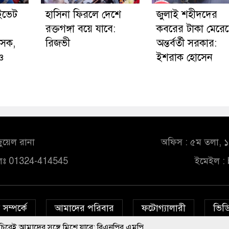
ইভেট
হাসিনা ফিরলে দেশে
জুলাই শহীদদের
রক্তগঙ্গা বয়ে যাবে:
কবরের টাকা মেরে
ৎসক,
রিজভী
অন্তর্বর্তী সরকার:
ও
ইশরাক হোসেন
ুয়েল রানা
অফিস : ৫ম তলা, ১০
লঃ 01324-414545
ইমেইল :
সম্পর্কে
আমাদের পরিবার
ফটোগ্যালারী
ভিডি
সঙ্গে মিশে যাবে: বিএনপির এমপি