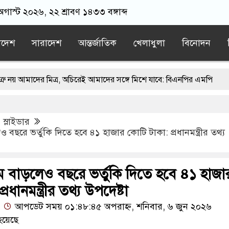
 অগাস্ট ২০২৬, ২২ শ্রাবণ ১৪৩৩ বঙ্গাব্দ
াদেশ
সারাদেশ
আন্তর্জাতিক
খেলাধুলা
বিনোদন
র মিত্র, অচিরেই আমাদের সঙ্গে মিশে যাবে: বিএনপির এমপি
বঙ্গে মসজিদ থেকে খুলে ফেলা হচ্ছে মাইক, শুভেন্দু বলছেন- ‘আদালতের নির্দে
,
স্লাইডার
ায়াতের স্মারকলিপি
এবার বিএনপিকে ব্যবহার করতে চায় ভারত: রাশেদ প্
েও বছরে ভর্তুকি দিতে হবে ৪১ হাজার কোটি টাকা: প্রধানমন্ত্রীর তথ্য
ের ন্যারেটিভ’ পুরনো রাজনীতি : পররাষ্ট্র প্রতিমন্ত্রী
াম বাড়লেও বছরে ভর্তুকি দিতে হবে ৪১ হাজা
রধানমন্ত্রীর তথ্য উপদেষ্টা
আপডেট সময় ০১:৪৮:৪৫ অপরাহ্ন, শনিবার, ৬ জুন ২০২৬
হয়েছে