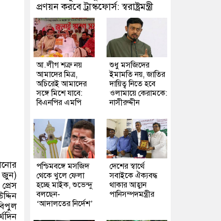
প্রণয়ন করবে ট্রাস্কফোর্স: স্বরাষ্ট্রমন্ত্রী
আ.লীগ শত্রু নয়
শুধু মসজিদের
আমাদের মিত্র,
ইমামতি নয়, জাতির
অচিরেই আমাদের
দায়িত্ব নিতে হবে
সঙ্গে মিশে যাবে:
ওলামায়ে কেরামকে:
বিএনপির এমপি
নাসীরুদ্দীন
়ানোর
পশ্চিমবঙ্গে মসজিদ
দেশের স্বার্থে
 জুন
)
থেকে খুলে ফেলা
সবাইকে ঐক্যবদ্ধ
প্রেস
হচ্ছে মাইক, শুভেন্দু
থাকার আহ্বান
বলছেন-
পানিসম্পদমন্ত্রীর
দ্দিন
‘আদালতের নির্দেশ’
বিপুল
্ঘদিন