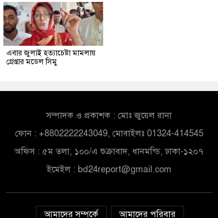
এবার জুলাই হত্যাচেষ্টা মামলায়
গ্রেপ্তার মডেল সিমু
সম্পাদক ও প্রকাশক : মোঃ জুয়েল রানা
ফোন : +8802222243049, মোবাইলঃ 01324-414545
অফিস : ৫ম তলা, ১০০/এ শুক্রাবাদ, ধানমন্ডি, ঢাকা-১২০৭
ইমেইল :
bd24report@gmail.com
আমাদের সম্পর্কে
আমাদের পরিবার