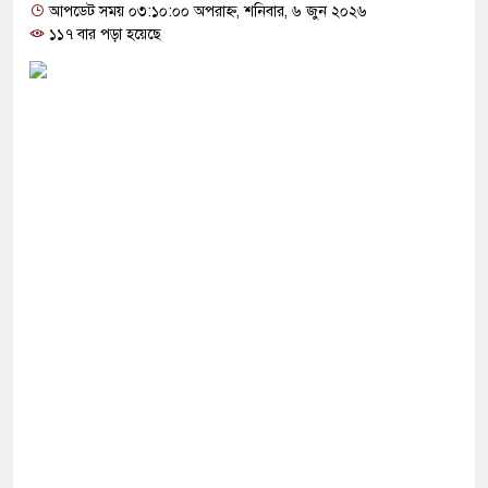
কে ব্যবহার করতে চায় ভারত: রাশেদ প্রধান
আপডেট সময় ০৩:১০:০০ অপরাহ্ন, শনিবার, ৬ জুন ২০২৬
১১৭ বার পড়া হয়েছে
নলাইন ক্যাসিনো মাস্টারমাইন্ড ওয়াসিম হালদার গ্রেপ্তার
র ‘জঙ্গিবাদের ন্যারেটিভ’ পুরনো রাজনীতি : পররাষ্ট্র
নির্বাচনের ভোটার তালিকা প্রকাশ, ভোট দেবেন ৩৪৯ এমপি
 পাকিস্তানি হাইকমিশনারের বাসভবনে আগুন, আইসিইউতে
ত্যাচেষ্টা মামলায় গ্রেপ্তার মডেল সিমু