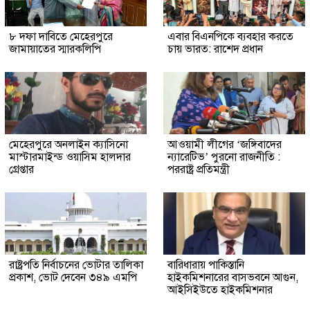
৮ দফা দাবিতে মেহেরপুরে
এবার বিএনপিকে ব্যবহার করতে
জামায়াতের স্মারকলিপি
চায় ভারত: রাশেদ প্রধান
মেহেরপুরে অনলাইন ক্যাসিনো
আওয়ামী লীগের ‘জঙ্গিবাদের
মাস্টারমাইন্ড ওয়াসিম হালদার
ন্যারেটিভ’ পুরনো রাজনীতি :
গ্রেপ্তার
পররাষ্ট্র প্রতিমন্ত্রী
রাষ্ট্রপতি নির্বাচনের ভোটার তালিকা
বারিধারায় পাকিস্তানি
প্রকাশ, ভোট দেবেন ৩৪৯ এমপি
হাইকমিশনারের বাসভবনে আগুন,
আইসিইউতে হাইকমিশনার