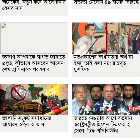
অনেকেই, নতুন করে আলোচনায়
সত্যতা মেলেনি ৪৯ জনের বিরুদ্ধে
যেসব নাম
জনগণ আপনাকে স্বাগত জানাতে
মতপ্রকাশের স্বাধীনতার অর্থ যা
প্রস্তুত, কীভাবে আসবেন আসেন:
ইচ্ছা তাই বলা নয়: রাষ্ট্রদূত
শেখ হাসিনাকে পরওয়ার
মুশফিক
জ্বালানি সংকট সমাধানের
ভারতে নেওয়ার আগে বর্তমান
আশ্বাসে স্বস্তির আভাস
স্বরাষ্ট্রমন্ত্রীও ছিলেন টিএফআই
সেলে: চিফ প্রসিকিউটর