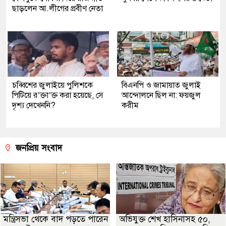
ছাড়লেন আ.লীগের প্রবীণ নেতা
চব্বিশের জুলাইয়ে পুলিশকে
বিএনপি ও জামায়াত জুলাই
পিটিয়ে র’ক্তা’ক্ত করা হয়েছে, সে
আন্দোলনে ছিল না: ফয়জুল
দৃশ্য দেখেননি?
করীম
জনপ্রিয় সংবাদ
মন্ত্রিসভা থেকে বাদ পড়তে পারেন
অভিযুক্ত শেখ হাসিনাসহ ৫০,