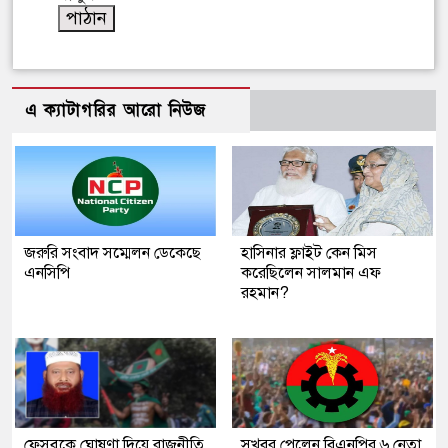
এ ক্যাটাগরির আরো নিউজ
জরুরি সংবাদ সম্মেলন ডেকেছে
হাসিনার ফ্লাইট কেন মিস
এনসিপি
করেছিলেন সালমান এফ
রহমান?
ফেসবুকে ঘোষণা দিয়ে রাজনীতি
সুখবর পেলেন বিএনপির ৬ নেতা