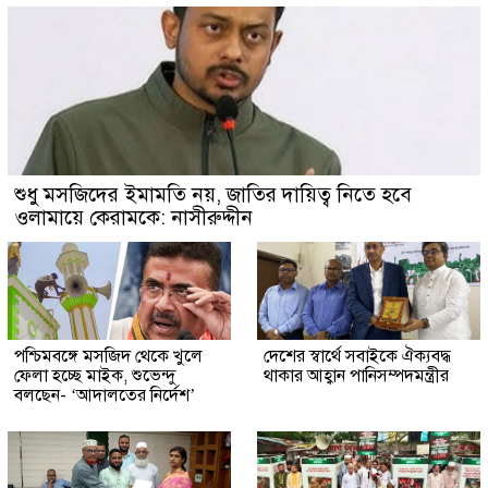
শুধু মসজিদের ইমামতি নয়, জাতির দায়িত্ব নিতে হবে
ওলামায়ে কেরামকে: নাসীরুদ্দীন
পশ্চিমবঙ্গে মসজিদ থেকে খুলে
দেশের স্বার্থে সবাইকে ঐক্যবদ্ধ
ফেলা হচ্ছে মাইক, শুভেন্দু
থাকার আহ্বান পানিসম্পদমন্ত্রীর
বলছেন- ‘আদালতের নির্দেশ’