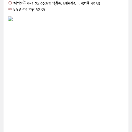
তা’, বেরোবির ৭ শিক্ষকের বি’রু’দ্ধে কমিটি
আপডেট সময় ০১:০১:৪৬ পূর্বাহ্ন, সোমবার, ৭ জুলাই ২০২৫
৪৬৪ বার পড়া হয়েছে
ারি: সাকিবের বিরুদ্ধে তদন্ত শেষ পর্যায়ে, দ্রুত চার্জশিট
াইট কেন মিস করেছিলেন সালমান এফ রহমান?
সংস্কার পরিকল্পনা ঘোষণা করলো যে দেশ
গে বন্ধুত্ব কমাও, নইলে হামলা: ইরান