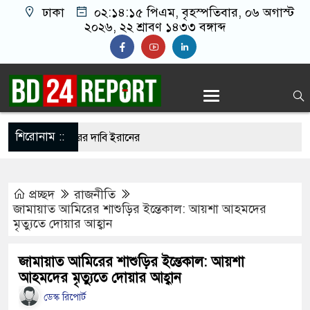
ঢাকা
০২:১৪:১৬ পিএম
, বৃহস্পতিবার, ০৬ অগাস্ট
২০২৬, ২২ শ্রাবণ ১৪৩৩ বঙ্গাব্দ
শিরোনাম ::
ুপ্তচর গ্রেপ্তারের দাবি ইরানের
নকে ২৪ ঘণ্টার মধ্যে আত্মসমর্পণের নির্দেশ
প্রচ্ছদ
রাজনীতি
 সম্মেলন ডেকেছে এনসিপি
জামায়াত আমিরের শাশুড়ির ইন্তেকাল: আয়শা আহমদের
মৃত্যুতে দোয়ার আহ্বান
 ছেড়ে নতুন ঠিকানায় যাচ্ছেন বাংলাদেশের হামজা
জামায়াত আমিরের শাশুড়ির ইন্তেকাল: আয়শা
আহমদের মৃত্যুতে দোয়ার আহ্বান
 আখতারুজ্জামান কারাগারে
ডেস্ক রিপোর্ট