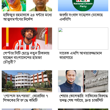
হাফিজুর রহমানকে ২৪ ঘণ্টার মধ্যে
জরুরি সংবাদ সম্মেলন ডেকেছে
আত্মসমর্পণের নির্দেশ
এনসিপি
লেস্টার সিটি ছেড়ে নতুন ঠিকানায়
সাবেক এমপি আখতারুজ্জামান
যাচ্ছেন বাংলাদেশের হামজা
কারাগারে
চৌধুরী?
‘গো/প/ন তৎপরতা’, বেরোবির ৭
শেয়ার কেলেঙ্কারি: সাকিবের বিরুদ্ধে
শিক্ষকের বি’রু’দ্ধে কমিটি
তদন্ত শেষ পর্যায়ে, দ্রুত চার্জশিট