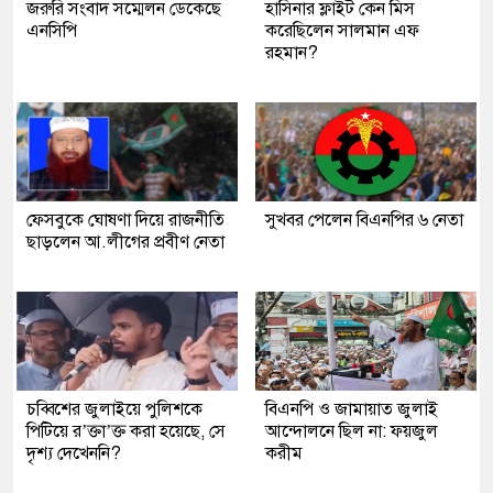
জরুরি সংবাদ সম্মেলন ডেকেছে
হাসিনার ফ্লাইট কেন মিস
এনসিপি
করেছিলেন সালমান এফ
রহমান?
ফেসবুকে ঘোষণা দিয়ে রাজনীতি
সুখবর পেলেন বিএনপির ৬ নেতা
ছাড়লেন আ.লীগের প্রবীণ নেতা
চব্বিশের জুলাইয়ে পুলিশকে
বিএনপি ও জামায়াত জুলাই
পিটিয়ে র’ক্তা’ক্ত করা হয়েছে, সে
আন্দোলনে ছিল না: ফয়জুল
দৃশ্য দেখেননি?
করীম