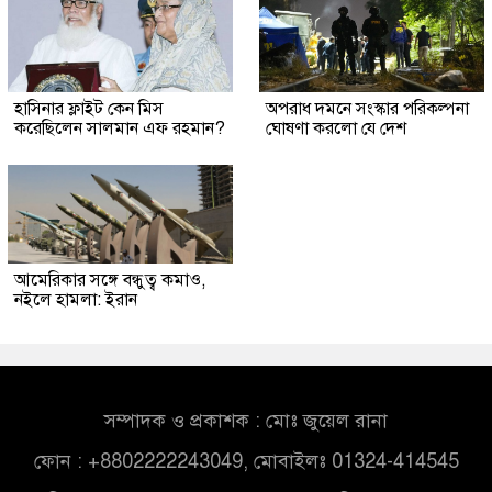
হাসিনার ফ্লাইট কেন মিস
অপরাধ দমনে সংস্কার পরিকল্পনা
করেছিলেন সালমান এফ রহমান?
ঘোষণা করলো যে দেশ
আমেরিকার সঙ্গে বন্ধুত্ব কমাও,
নইলে হামলা: ইরান
সম্পাদক ও প্রকাশক : মোঃ জুয়েল রানা
ফোন : +8802222243049, মোবাইলঃ 01324-414545