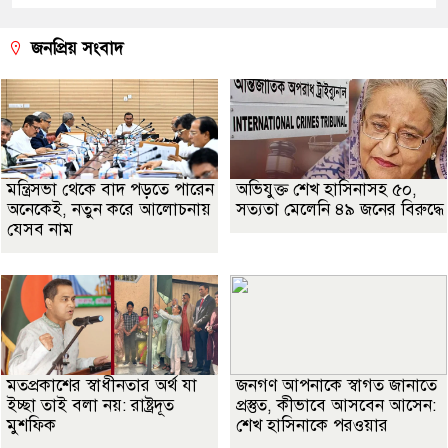
জনপ্রিয় সংবাদ
মন্ত্রিসভা থেকে বাদ পড়তে পারেন
অভিযুক্ত শেখ হাসিনাসহ ৫০,
অনেকেই, নতুন করে আলোচনায়
সত্যতা মেলেনি ৪৯ জনের বিরুদ্ধে
যেসব নাম
মতপ্রকাশের স্বাধীনতার অর্থ যা
জনগণ আপনাকে স্বাগত জানাতে
ইচ্ছা তাই বলা নয়: রাষ্ট্রদূত
প্রস্তুত, কীভাবে আসবেন আসেন:
মুশফিক
শেখ হাসিনাকে পরওয়ার