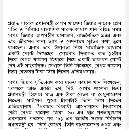
প্রয়াত সাবেক প্রধানমন্ত্রী বেগম খালেদা জিয়ার সাবেক প্রেস
সচিব ও সিনিয়র সাংবাদিক মারুফ কামাল খান বিভিন্ন সময়
বেগম জিয়ার আপসহীন মনোভাব
,
রাজনৈতিক প্রজ্ঞা এবং
তার জীবনের নানা ত্যাগ ও বেদনাময় স্মৃতির কথা তুলে
ধরেছেন। এবার তার উদারতা নিয়ে সামাজিক মাধ্যমে
একটি পোস্ট দিয়েছেন। সোমবার দিবাগত রাত ১২টার
দিকে বেগম খালেদা জিয়াকে নিয়ে একটি আগেঘন পোস্ট
দেন এই সাংবাদিক। সেখানে তিনি লিখেছেন
,
বেগম খালেদা
জিয়া বেতনের টাকা দিয়ে দিতেন এতিমখানায়।
বেগম জিয়ার স্মৃতিচারণ করে মারুফ কামাল খান লিখেছেন
,
সকলকে আজ একটা তথ্য দিই। বেগম খালেদা জিয়া
প্রধানমন্ত্রী হিসেবে মাত্র এক টাকা বেতন বা রেমুনারেশন
নিতেন। মাইনের পুরো টাকাটাই তিনি দিয়ে দিতেন
এতিমখানায়। স্বৈরাচার
–
বিরোধী আন্দোলনের নিরাপোস
নেত্রী বেগম খালেদা জিয়া
‘
৯০
–
এর ছাত্র
–
গণঅভ্যুত্থানে
এরশাদের পতনের পর
‘
৯১
–
এর জাতীয় সংসদ নির্বাচনে
প্রধানমন্ত্রী হন। তিনি লেখেন
,
তিনি বাংলাদেশের প্রথম এবং