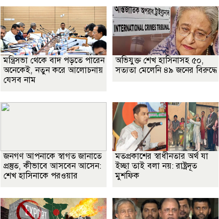
মন্ত্রিসভা থেকে বাদ পড়তে পারেন
অভিযুক্ত শেখ হাসিনাসহ ৫০,
অনেকেই, নতুন করে আলোচনায়
সত্যতা মেলেনি ৪৯ জনের বিরুদ্ধে
যেসব নাম
জনগণ আপনাকে স্বাগত জানাতে
মতপ্রকাশের স্বাধীনতার অর্থ যা
প্রস্তুত, কীভাবে আসবেন আসেন:
ইচ্ছা তাই বলা নয়: রাষ্ট্রদূত
শেখ হাসিনাকে পরওয়ার
মুশফিক