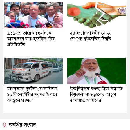
১/১১-তে তারেক রহমানকে
২৪ ঘণ্টায় নাটকীয় মোড়,
আয়নাঘরে রাখা হয়েছিল: চিফ
নেপথ্যে কূটনৈতিক বিবৃতি
প্রসিকিউটর
মহাসড়কে দুর্ঘটনা মোকাবিলায়
উস্কানিমূলক বক্তব্য দিয়ে সমাজে
১০ কিলোমিটার পরপর মিলবে
বিশৃঙ্খলা না ছড়ানোর আহ্বান
অ্যাম্বুলেন্স সেবা
জামায়াত আমিরের
জনপ্রিয় সংবাদ