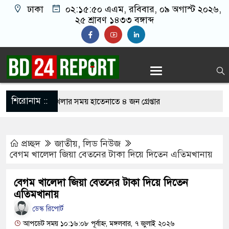
ঢাকা
০২:১৫:৫১ এএম
, রবিবার, ০৯ অগাস্ট ২০২৬,
২৫ শ্রাবণ ১৪৩৩ বঙ্গাব্দ
শিরোনাম ::
নলাইন জুয়া খেলার সময় হাতেনাতে ৪ জন গ্রেপ্তার
 করেন তাহলে আওয়ামী লীগের দোষ কী ছিল: রুমিন
প্রচ্ছদ
জাতীয়
,
লিড নিউজ
বেগম খালেদা জিয়া বেতনের টাকা দিয়ে দিতেন এতিমখানায়
িশোধে অসহায় মায়ের মাথার চুল বিক্রি
বেগম খালেদা জিয়া বেতনের টাকা দিয়ে দিতেন
কভারেজে অমায়িক ব্যবহার পান, জানালেন নারী
এতিমখানায়
ডেস্ক রিপোর্ট
আপডেট সময় ১০:১৬:০৮ পূর্বাহ্ন, মঙ্গলবার, ৭ জুলাই ২০২৬