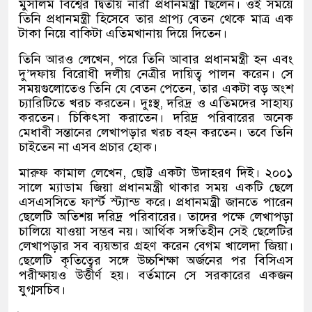
মুসলিম বিশ্বের দ্বিতীয় নারী প্রধানমন্ত্রী ছিলেন। ওই সময়ে
তিনি প্রধানমন্ত্রী হিসেবে তার প্রাপ্য বেতন থেকে মাত্র এক
টাকা নিয়ে বাকিটা এতিমখানায় দিয়ে দিতেন।
তিনি আরও লেখেন
,
পরে তিনি আবার প্রধানমন্ত্রী হন এবং
দু
’
দফায় বিরোধী দলীয় নেত্রীর দায়িত্ব পালন করেন। সে
সময়গুলোতেও তিনি যে বেতন পেতেন
,
তার একটা বড় অংশ
চ্যারিটিতে খরচ করতেন। দুঃস্থ
,
দরিদ্র ও এতিমদের সাহায্য
করতেন। চিকিৎসা করাতেন। দরিদ্র পরিবারের অনেক
মেধাবী সন্তানের লেখাপড়ার খরচ বহন করতেন। তবে তিনি
চাইতেন না এসব প্রচার হোক।
মারুফ কামাল লেখেন
,
ছোট্ট একটা উদাহরণ দিই। ২০০১
সালে ম্যাডাম জিয়া প্রধানমন্ত্রী থাকার সময় একটি ছেলে
এসএসসিতে ফার্স্ট স্ট্যান্ড করে। প্রধানমন্ত্রী জানতে পারেন
ছেলেটি অতিশয় দরিদ্র পরিবারের। তাদের পক্ষে লেখাপড়া
চালিয়ে যাওয়া সম্ভব নয়। আর্থিক সঙ্গতিহীন সেই ছেলেটির
লেখাপড়ার সব ব্যয়ভার গ্রহণ করেন বেগম খালেদা জিয়া।
ছেলেটি কৃতিত্বের সঙ্গে উচ্চশিক্ষা অর্জনের পর বিসিএস
পরীক্ষায়ও উত্তীর্ণ হয়। বর্তমানে সে সরকারের একজন
যুগ্মসচিব।