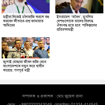
মন্ত্রীরা নিজেই চাঁদাবাজি করলে বন্ধ
ইসরায়েল ‘অবৈধ’, মুসলিম
করবেন কীভাবে-প্রশ্ন জামায়াত
দেশগুলোকে তাদের বিরুদ্ধে
আমিরের
ঐক্যবদ্ধ হতে হবে: পাকিস্তানের
প্রতিরক্ষামন্ত্রী
জুলাই যোদ্ধারা জীবন বাজি রেখে
বাংলাদেশকে নতুন করে স্বাধীন
করেছে: গণপূর্ত মন্ত্রী
সম্পাদক ও প্রকাশক : মোঃ জুয়েল রানা
ফোন : +8802222243049, মোবাইলঃ 01324-414545