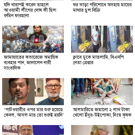
যদি খারাপই করেন তাহলে
ঘর ভাড়া পরিশোধে অসহায় মায়ের
আওয়ামী লীগের দোষ কী ছিল:
মাথার চুল বিক্রি
রুমিন ফারহানা
জামায়াতের কভারেজে অমায়িক
ক্লাবে ঢুকে মাতলামি, বিএনপি
ব্যবহার পান, জানালেন নারী
নেতা গ্রেপ্তার
সাংবাদিক
‘পাটওয়ারীর ওপর মার শুরু হয়েছে
আলমারিতে জমানো ২ লাখ টাকা
কেবল, আসল মার তো শুরুই হয়নি’
খেলো ইঁদুর-উইপোকা, নিঃস্ব কৃষক