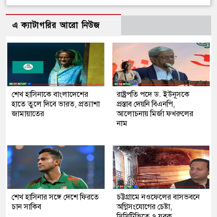
এ ক্যাটাগরির আরো নিউজ
শেখ হাসিনাকে বাংলাদেশের
রাষ্ট্রপতি পদে ড. ইউনূসকে
হাতে তুলে দিবে ভারত, প্রত্যাশা
প্রস্তাব দেয়নি বিএনপি,
জামায়াতের
আলোচনায় মির্জা ফখরুলের
নাম
শেখ হাসিনার সঙ্গে দেশে ফিরতে
চট্টগ্রামে নওফেলের বাসভবনে
চান সাকিব
অগ্নিসংযোগের চেষ্টা,
সিসিটিভিতে ৭ যুবক