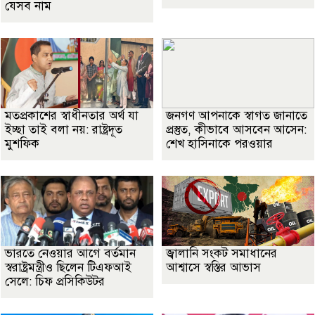
যেসব নাম
মতপ্রকাশের স্বাধীনতার অর্থ যা
জনগণ আপনাকে স্বাগত জানাতে
ইচ্ছা তাই বলা নয়: রাষ্ট্রদূত
প্রস্তুত, কীভাবে আসবেন আসেন:
মুশফিক
শেখ হাসিনাকে পরওয়ার
ভারতে নেওয়ার আগে বর্তমান
জ্বালানি সংকট সমাধানের
স্বরাষ্ট্রমন্ত্রীও ছিলেন টিএফআই
আশ্বাসে স্বস্তির আভাস
সেলে: চিফ প্রসিকিউটর