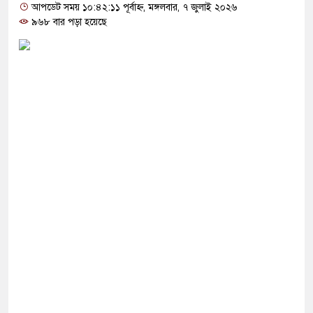
োগ দিলেন জামায়াত বহিষ্কাকৃত গাজী নজরুলের ১২
আপডেট সময় ১০:৪২:১১ পূর্বাহ্ন, মঙ্গলবার, ৭ জুলাই ২০২৬
৯৬৮ বার পড়া হয়েছে
 ফিরলে দায়ী থাকবে জামায়াত-এনসিপি: রাশেদ খাঁন
া হারিয়েছে বর্তমান সরকার: নাহিদ ইসলাম
ক্ষা করতে ন্যাটোভুক্ত দেশে হামলা চালাতে পারে রাশিয়া