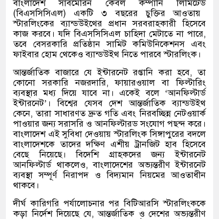
বাংলাদেশ সাবমেরিন কেবল কম্পানি লিমিটেড
(
বিএসসিসিএল
)
একটি ৩ বছরের চুক্তির আওতায়
স্টারলিংকের ব্যান্ডউইথের প্রধান সরবরাহকারী হিসেবে
কাজ করবে। যদি বিএসসিসিএল চাহিদা মেটাতে না পারে
,
তবে বেসরকারি প্রতিষ্ঠান সামিট কমিউনিকেশনস এবং
ফাইবার হোম থেকেও ব্যান্ডউইথ নিতে পারবে স্টারলিংক।
আন্তর্জাতিক বাজারে যে ইন্টারনেট রপ্তানি করা হবে
,
তা
কোনো সরকারি নজরদারি
,
ফায়ারওয়াল বা ফিল্টারিং
ব্যবস্থার মধ্য দিয়ে যাবে না। একেই বলে
‘
আনফিল্টার্ড
ইন্টারনেট
’
।
বিশ্বের যেসব দেশ আন্তর্জাতিক ব্যান্ডউইথ
কেনে
,
তারা সাধারণত দ্রুত গতি এবং নিরবচ্ছিন্ন নেটওয়ার্ক
পাওয়ার জন্য সরাসরি ও আনফিল্টারড সংযোগ পছন্দ করে।
বাংলাদেশ এই সুবিধা দেওয়ায় স্টারলিংক সিঙ্গাপুরের বদলে
বাংলাদেশকে তাদের দক্ষিণ এশীয় ট্রানজিট হাব হিসেবে
বেছে নিয়েছে। বিদেশি গ্রাহকদের জন্য ইন্টারনেট
আনফিল্টার্ড থাকলেও
,
বাংলাদেশের অভ্যন্তরীণ ইন্টারনেট
ব্যবস্থা সম্পূর্ণ নিরাপদ ও বিদ্যমান নিয়মের আওতাধীন
থাকবে।
দীর্ঘ কারিগরি পর্যালোচনার পর বিটিআরসি স্টারলিংককে
কড়া নির্দেশ দিয়েছে যে
,
আন্তর্জাতিক ও দেশের অভ্যন্তরীণ