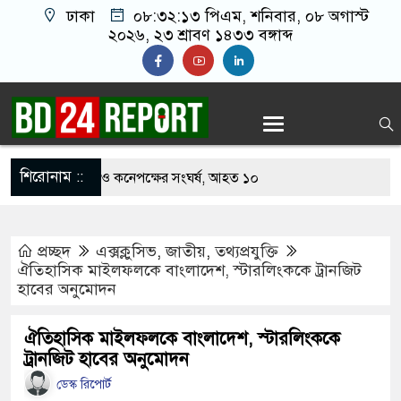
ঢাকা
০৮:৩২:১৪ পিএম
, শনিবার, ০৮ অগাস্ট
২০২৬, ২৩ শ্রাবণ ১৪৩৩ বঙ্গাব্দ
শিরোনাম ::
খাবার নিয়ে বর ও কনেপক্ষের সংঘর্ষ, আহত ১০
ারির টিকিটে ৩০ লাখ টাকা পাচ্ছেন কৃষক হানিফ
প্রচ্ছদ
এক্সক্লুসিভ
,
জাতীয়
,
তথ্যপ্রযুক্তি
 শঙ্কায় দেশজুড়ে পুলিশের সতর্কতা জারি
ঐতিহাসিক মাইলফলকে বাংলাদেশ, স্টারলিংককে ট্রানজিট
হাবের অনুমোদন
স্তোরাঁয় আ.লীগের গোপন বৈঠক থেকে গ্রেপ্তার ৬
েকে যুবদল সভাপতি আটক, ভিডিও ভাইরাল
ঐতিহাসিক মাইলফলকে বাংলাদেশ, স্টারলিংককে
ট্রানজিট হাবের অনুমোদন
 ফিরলে দায়ী থাকবে জামায়াত-এনসিপি: রাশেদ খাঁন
ডেস্ক রিপোর্ট