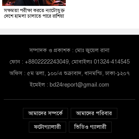
সক্ষমতা পরীক্ষা করতে ন্যাটোভুক্ত
দেশে হামলা চালাতে পারে রাশিয়া
সম্পাদক ও প্রকাশক : মোঃ জুয়েল রানা
ফোন : +8802222243049, মোবাইলঃ 01324-414545
অফিস : ৫ম তলা, ১০০/এ শুক্রাবাদ, ধানমন্ডি, ঢাকা-১২০৭
ইমেইল :
bd24report@gmail.com
আমাদের সম্পর্কে
আমাদের পরিবার
ফটোগ্যালারী
ভিডিও গ্যালারী