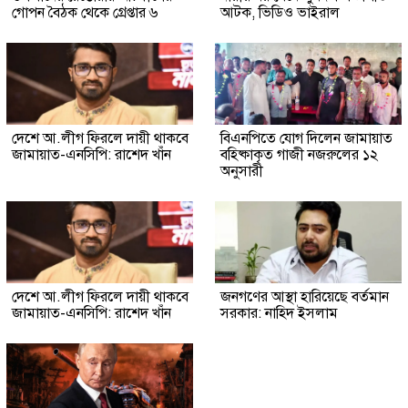
গোপন বৈঠক থেকে গ্রেপ্তার ৬
আটক, ভিডিও ভাইরাল
দেশে আ.লীগ ফিরলে দায়ী থাকবে
বিএনপিতে যোগ দিলেন জামায়াত
জামায়াত-এনসিপি: রাশেদ খাঁন
বহিষ্কাকৃত গাজী নজরুলের ১২
অনুসারী
দেশে আ.লীগ ফিরলে দায়ী থাকবে
জনগণের আস্থা হারিয়েছে বর্তমান
জামায়াত-এনসিপি: রাশেদ খাঁন
সরকার: নাহিদ ইসলাম