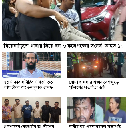
বিয়েবাড়িতে খাবার নিয়ে বর ও কনেপক্ষের সংঘর্ষ, আহত ১০
২০ টাকার লটারির টিকিটে ৩০
বোমা হামলার শঙ্কায় দেশজুড়ে
লাখ টাকা পাচ্ছেন কৃষক হানিফ
পুলিশের সতর্কতা জারি
গুলশানের রেস্তোরাঁয় আ.লীগের
নারীর ঘর থেকে যুবদল সভাপতি