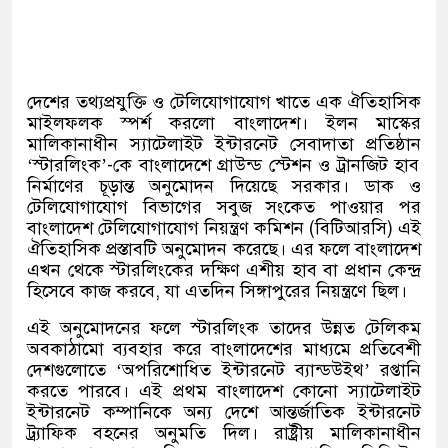
দেশের তথ্যপ্রযুক্তি ও টেলিযোগাযোগ খাতে এক ঐতিহাসিক
মাইলফলক স্পর্শ করলো বাংলাদেশ। ইলন মাস্কের
মালিকানাধীন স্যাটেলাইট ইন্টারনেট সেবাদাতা প্রতিষ্ঠান
‘
স্টারলিংক
’-
কে বাংলাদেশে গ্রাউন্ড স্টেশন ও ট্রানজিট হাব
নির্মাণের চূড়ান্ত অনুমোদন দিয়েছে সরকার। ডাক ও
টেলিযোগাযোগ বিভাগের সবুজ সংকেত পাওয়ার পর
বাংলাদেশ টেলিযোগাযোগ নিয়ন্ত্রণ কমিশন
(
বিটিআরসি
)
এই
ঐতিহাসিক প্রস্তাবটি অনুমোদন করেছে। এর ফলে বাংলাদেশ
এখন থেকে স্টারলিংকের দক্ষিণ এশীয় হাব বা প্রধান কেন্দ্র
হিসেবে কাজ করবে
,
যা এতদিন সিঙ্গাপুরের নিয়ন্ত্রণে ছিল।
এই অনুমোদনের ফলে স্টারলিংক তাদের উন্নত টেলিকম
অবকাঠামো ব্যবহার করে বাংলাদেশের মাধ্যমে প্রতিবেশী
দেশগুলোতে
‘
অপরিশোধিত ইন্টারনেট ব্যান্ডউইথ
’
রপ্তানি
করতে পারবে। এই প্রথম বাংলাদেশ কোনো স্যাটেলাইট
ইন্টারনেট কম্পানিকে অন্য দেশে আন্তর্জাতিক ইন্টারনেট
ট্র্যাফিক বহনের অনুমতি দিল। রাষ্ট্রীয় মালিকানাধীন