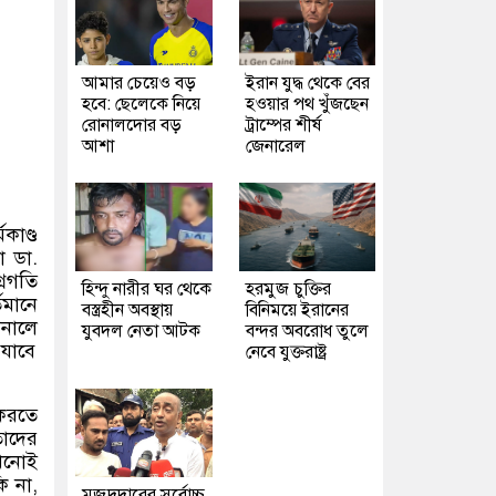
আমার চেয়েও বড়
ইরান যুদ্ধ থেকে বের
হবে: ছেলেকে নিয়ে
হওয়ার পথ খুঁজছেন
রোনালদোর বড়
ট্রাম্পের শীর্ষ
আশা
জেনারেল
কাণ্ড
টা ডা
.
্রগতি
হিন্দু নারীর ঘর থেকে
হরমুজ চুক্তির
্তমানে
বস্ত্রহীন অবস্থায়
বিনিময়ে ইরানের
ুনালে
যুবদল নেতা আটক
বন্দর অবরোধ তুলে
 যাবে
নেবে যুক্তরাষ্ট্র
 করতে
তাদের
খনোই
ি না
,
মজুদদারের সর্বোচ্চ