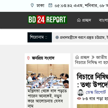
ঢাকা
০৫:০৩:৪৩ এএম
, শনিবার, ০৮ অ
প্রচ্ছদ
বাংল
শিরোনাম ::
পনা করছেন শেখ হাসিনা
প্রধানমন্ত্রীকে বরণে প্রস্তুত চট্টগ্রাম, উজ্জীবিত নেত
্কের প্রতিরক্ষা চুক্তি, হামলায় জবাব দেবে তিন দেশ
ভারত থেকে ২ দশমিক ৩
প্রচ্ছদ
জাতীয়
জনপ্রিয় সংবাদ
বে: ছেলেকে নিয়ে রোনালদোর বড় আশা
ইরান যুদ্ধ থেকে বের হওয়ার পথ খ
বিচারে নিষিদ্ধ না হ
ে বস্ত্রহীন অবস্থায় যুবদল নেতা আটক
হরমুজ চুক্তির বিনিময়ে ইরানের বন্দর অ
বিচারে নিষি
শাস্তি মৃত্যুদণ্ড, তাই ভেবে মজুদ করবেন: আইনমন্ত্রী
: তথ্য উপদেষ
মন্ত্রিসভা থেকে বাদ পড়তে
ডেস্ক রিপোর্ট
পারেন অনেকেই, নতুন
৮৩ বার পড়া হ
করে আলোচনায় যেসব
নাম