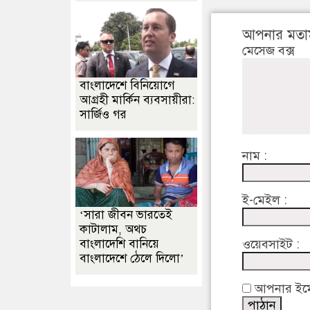
আপনার মতা
মেসেজ বক্স
বাংলাদেশে বিনিয়োগে
আগ্রহী মার্কিন ব্যবসায়ীরা:
সার্জিও গর
নাম :
ই-মেইল :
‘সারা জীবন ভারতেই
কাটালাম, অথচ
বাংলাদেশি বানিয়ে
ওয়েবসাইট :
বাংলাদেশে ঠেলে দিলো’
আপনার ইমেইল