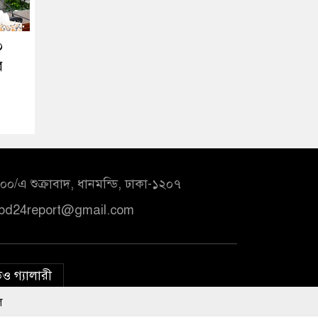
০
র
০/এ শুক্রাবাদ, ধানমন্ডি, ঢাকা-১২০৭
bd24report@gmail.com
ও গ্যালারী