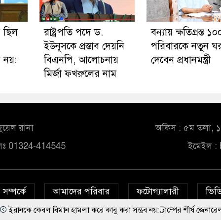
ধ ছিল
রাষ্ট্রপতি পদে ড.
বন্যায় ক্ষতিগ্রস্ত ১০
ইউনূসকে প্রস্তাব দেয়নি
পরিবারকে নতুন ঘ
 নয়:
বিএনপি, আলোচনায়
দেবেন প্রধানমন্ত্রী
মির্জা ফখরুলের নাম
ুয়েল রানা
অফিস : ৫ম তলা, ১০
লঃ 01324-414545
ইমেইল :
সম্পর্কে
আমাদের পরিবার
ফটোগ্যালারী
ভিডি
বিমান হামলা করে কাবু করা সম্ভব নয়: ট্রাম্পের শীর্ষ জেনারেল