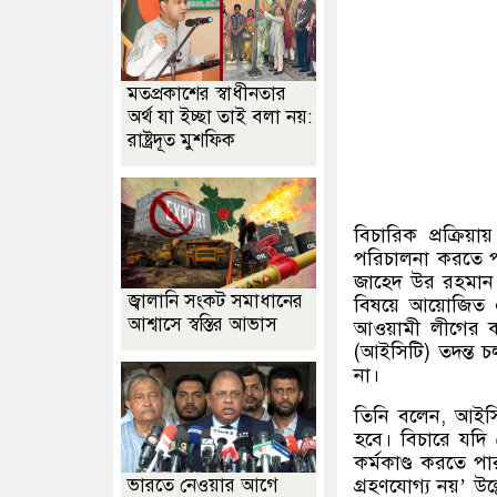
মতপ্রকাশের স্বাধীনতার
অর্থ যা ইচ্ছা তাই বলা নয়:
রাষ্ট্রদূত মুশফিক
বিচারিক প্রক্রিয
পরিচালনা করতে পার
জাহেদ উর রহমান।
জ্বালানি সংকট সমাধানের
বিষয়ে আয়োজিত 
আশ্বাসে স্বস্তির আভাস
আওয়ামী লীগের কার
(
আইসিটি
)
তদন্ত 
না।
তিনি বলেন
,
আইসি
হবে। বিচারে যদি 
কর্মকাণ্ড করতে পা
ভারতে নেওয়ার আগে
গ্রহণযোগ্য নয়
’
উল