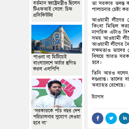
বর্তমান স্বরাষ্ট্রমন্ত্রীও ছিলেন
তা সরকার তদন্ত ক
টিএফআই সেলে: চিফ
পালানোর চেষ্টা ক
প্রসিকিউটর
আওয়ামী লীগের ন
কিংবা মিছিল করত
নাগরিক এটাও বিশ্ব
সময় আওয়ামী লীগ
আওয়ামী লীগের নৈ
সক্ষমতাও তাদের ন
বিষয়ে ভারত সরকা
পাওনা না মিটিয়েই
হবে।
বাংলাদেশে অর্ডার স্থগিত
করল এলপিপি
তিনি আরও বলেন
দণ্ডপ্রাপ্ত। তাদের
অব্যাহত রেখেছে।
ট্যাগস
‘সরকারকে পাঁচ বছর দেশ
পরিচালনার সুযোগ দেওয়া
হবে না’