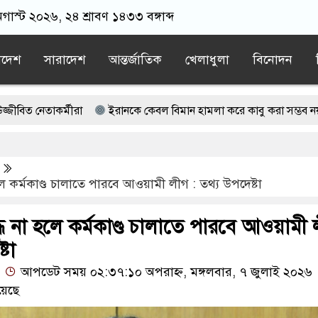
গাস্ট ২০২৬, ২৪ শ্রাবণ ১৪৩৩ বঙ্গাব্দ
াদেশ
সারাদেশ
আন্তর্জাতিক
খেলাধুলা
বিনোদন
াকর্মীরা
ইরানকে কেবল বিমান হামলা করে কাবু করা সম্ভব নয়: ট্রাম্পের শীর
 টন কাঁদুনে গ্যাস আমদানি
ুঁজছেন ট্রাম্পের শীর্ষ জেনারেল
লে কর্মকাণ্ড চালাতে পারবে আওয়ামী লীগ : তথ্য উপদেষ্টা
বরোধ তুলে নেবে যুক্তরাষ্ট্র
দ্ধ না হলে কর্মকাণ্ড চালাতে পারবে আওয়ামী
্টা
আপডেট সময় ০২:৩৭:১০ অপরাহ্ন, মঙ্গলবার, ৭ জুলাই ২০২৬
য়েছে