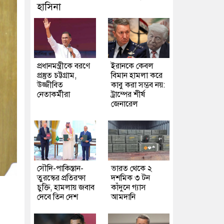
হাসিনা
প্রধানমন্ত্রীকে বরণে
ইরানকে কেবল
প্রস্তুত চট্টগ্রাম,
বিমান হামলা করে
উজ্জীবিত
কাবু করা সম্ভব নয়:
নেতাকর্মীরা
ট্রাম্পের শীর্ষ
জেনারেল
সৌদি-পাকিস্তান-
ভারত থেকে ২
তুরস্কের প্রতিরক্ষা
দশমিক ৩ টন
চুক্তি, হামলায় জবাব
কাঁদুনে গ্যাস
দেবে তিন দেশ
আমদানি