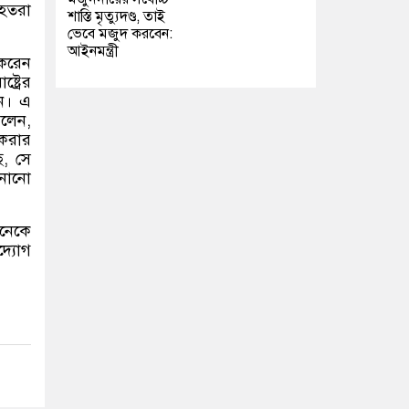
হতরা
শাস্তি মৃত্যুদণ্ড, তাই
ভেবে মজুদ করবেন:
আইনমন্ত্রী
করেন
্ট্রের
ুন। এ
বলেন
,
 করার
ে
,
সে
ানানো
নেকে
দ্যোগ