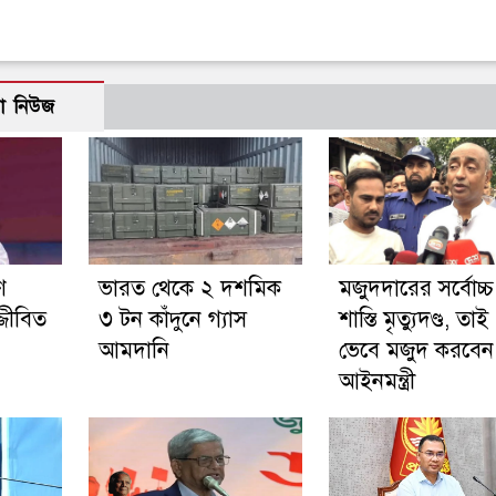
ো নিউজ
ে
ভারত থেকে ২ দশমিক
মজুদদারের সর্বোচ্চ
জ্জীবিত
৩ টন কাঁদুনে গ্যাস
শাস্তি মৃত্যুদণ্ড, তাই
আমদানি
ভেবে মজুদ করবেন
আইনমন্ত্রী