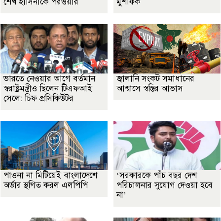
শেখ হাসিনাকে পরওয়ার
মুশফিক
ভারতে নেওয়ার আগে বর্তমান
জ্বালানি সংকট সমাধানের
স্বরাষ্ট্রমন্ত্রীও ছিলেন টিএফআই
আশ্বাসে স্বস্তির আভাস
সেলে: চিফ প্রসিকিউটর
পাওনা না মিটিয়েই বাংলাদেশে
‘সরকারকে পাঁচ বছর দেশ
অর্ডার স্থগিত করল এলপিপি
পরিচালনার সুযোগ দেওয়া হবে
না’