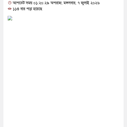
পরতা’, বেরোবির ৭ শিক্ষকের বি’রু’দ্ধে কমিটি
আপডেট সময় ০১:২০:২৯ অপরাহ্ন, মঙ্গলবার, ৭ জুলাই ২০২৬
১১৩ বার পড়া হয়েছে
কারি: সাকিবের বিরুদ্ধে তদন্ত শেষ পর্যায়ে, দ্রুত চার্জশিট
্লাইট কেন মিস করেছিলেন সালমান এফ রহমান?
ে সংস্কার পরিকল্পনা ঘোষণা করলো যে দেশ
ঙ্গে বন্ধুত্ব কমাও, নইলে হামলা: ইরান