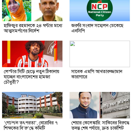
হাফিজুর রহমানকে ২৪ ঘণ্টার মধ্যে
জরুরি সংবাদ সম্মেলন ডেকেছে
আত্মসমর্পণের নির্দেশ
এনসিপি
লেস্টার সিটি ছেড়ে নতুন ঠিকানায়
সাবেক এমপি আখতারুজ্জামান
যাচ্ছেন বাংলাদেশের হামজা
কারাগারে
চৌধুরী?
‘গো/প/ন তৎপরতা’, বেরোবির ৭
শেয়ার কেলেঙ্কারি: সাকিবের বিরুদ্ধে
শিক্ষকের বি’রু’দ্ধে কমিটি
তদন্ত শেষ পর্যায়ে, দ্রুত চার্জশিট