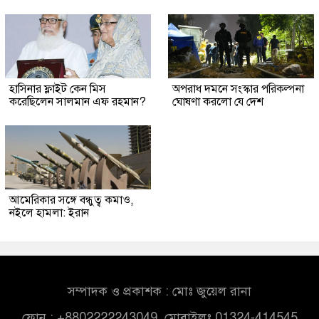
হাসিনার ফ্লাইট কেন মিস
অপরাধ দমনে সংস্কার পরিকল্পনা
করেছিলেন সালমান এফ রহমান?
ঘোষণা করলো যে দেশ
আমেরিকার সঙ্গে বন্ধুত্ব কমাও,
নইলে হামলা: ইরান
সম্পাদক ও প্রকাশক : মোঃ জুয়েল রানা
ফোন : +8802222243049, মোবাইলঃ 01324-414545