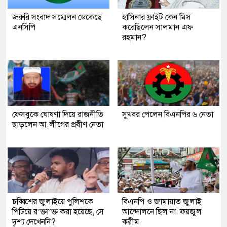
জরুরি সংবাদ সম্মেলন ডেকেছে
হাসিনার ফ্লাইট কেন মিস
এনসিপি
করেছিলেন সালমান এফ
রহমান?
ফেসবুকে ঘোষণা দিয়ে রাজনীতি
সুখবর পেলেন বিএনপির ৬ নেতা
ছাড়লেন আ.লীগের প্রবীণ নেতা
চব্বিশের জুলাইয়ে পুলিশকে
বিএনপি ও জামায়াত জুলাই
পিটিয়ে র’ক্তা’ক্ত করা হয়েছে, সে
আন্দোলনে ছিল না: ফয়জুল
দৃশ্য দেখেননি?
করীম