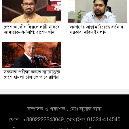
দেশে আ.লীগ ফিরলে দায়ী থাকবে
জনগণের আস্থা হারিয়েছে বর্তমান
জামায়াত-এনসিপি: রাশেদ খাঁন
সরকার: নাহিদ ইসলাম
সক্ষমতা পরীক্ষা করতে ন্যাটোভুক্ত
দেশে হামলা চালাতে পারে রাশিয়া
সম্পাদক ও প্রকাশক : মোঃ জুয়েল রানা
ফোন : +8802222243049, মোবাইলঃ 01324-414545