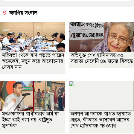
জনপ্রিয় সংবাদ
মন্ত্রিসভা থেকে বাদ পড়তে পারেন
অভিযুক্ত শেখ হাসিনাসহ ৫০,
অনেকেই, নতুন করে আলোচনায়
সত্যতা মেলেনি ৪৯ জনের বিরুদ্ধে
যেসব নাম
মতপ্রকাশের স্বাধীনতার অর্থ যা
জনগণ আপনাকে স্বাগত জানাতে
ইচ্ছা তাই বলা নয়: রাষ্ট্রদূত
প্রস্তুত, কীভাবে আসবেন আসেন:
মুশফিক
শেখ হাসিনাকে পরওয়ার