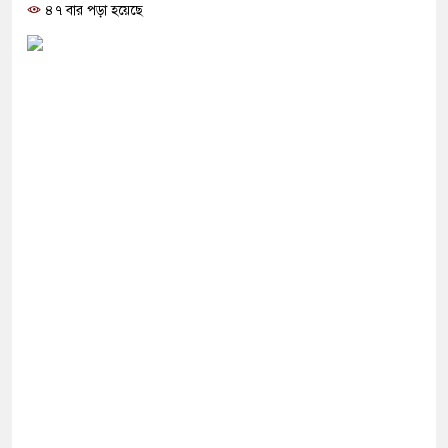
োগ দিলেন জামায়াত বহিষ্কাকৃত গাজী নজরুলের ১২
৪৭ বার পড়া হয়েছে
 ফিরলে দায়ী থাকবে জামায়াত-এনসিপি: রাশেদ খাঁন
া হারিয়েছে বর্তমান সরকার: নাহিদ ইসলাম
ক্ষা করতে ন্যাটোভুক্ত দেশে হামলা চালাতে পারে রাশিয়া