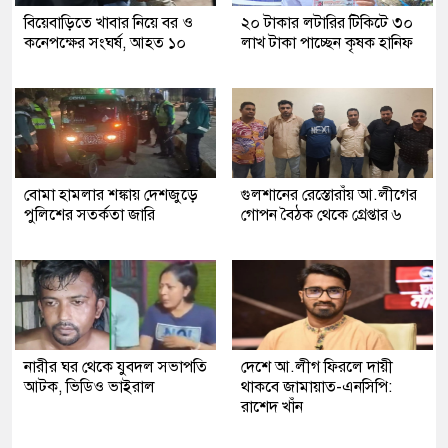
বিয়েবাড়িতে খাবার নিয়ে বর ও
২০ টাকার লটারির টিকিটে ৩০
কনেপক্ষের সংঘর্ষ, আহত ১০
লাখ টাকা পাচ্ছেন কৃষক হানিফ
বোমা হামলার শঙ্কায় দেশজুড়ে
গুলশানের রেস্তোরাঁয় আ.লীগের
পুলিশের সতর্কতা জারি
গোপন বৈঠক থেকে গ্রেপ্তার ৬
নারীর ঘর থেকে যুবদল সভাপতি
দেশে আ.লীগ ফিরলে দায়ী
আটক, ভিডিও ভাইরাল
থাকবে জামায়াত-এনসিপি:
রাশেদ খাঁন