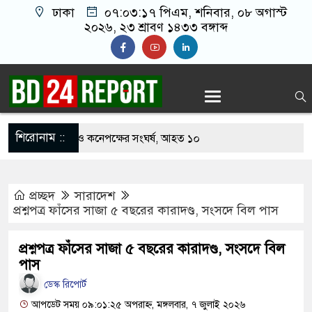
ঢাকা
০৭:০৩:১৮ পিএম
, শনিবার, ০৮ অগাস্ট
২০২৬, ২৩ শ্রাবণ ১৪৩৩ বঙ্গাব্দ
শিরোনাম ::
খাবার নিয়ে বর ও কনেপক্ষের সংঘর্ষ, আহত ১০
ারির টিকিটে ৩০ লাখ টাকা পাচ্ছেন কৃষক হানিফ
প্রচ্ছদ
সারাদেশ
 শঙ্কায় দেশজুড়ে পুলিশের সতর্কতা জারি
প্রশ্নপত্র ফাঁসের সাজা ৫ বছরের কারাদণ্ড, সংসদে বিল পাস
্তোরাঁয় আ.লীগের গোপন বৈঠক থেকে গ্রেপ্তার ৬
প্রশ্নপত্র ফাঁসের সাজা ৫ বছরের কারাদণ্ড, সংসদে বিল
েকে যুবদল সভাপতি আটক, ভিডিও ভাইরাল
পাস
ডেস্ক রিপোর্ট
 ফিরলে দায়ী থাকবে জামায়াত-এনসিপি: রাশেদ খাঁন
আপডেট সময় ০৯:০১:২৫ অপরাহ্ন, মঙ্গলবার, ৭ জুলাই ২০২৬