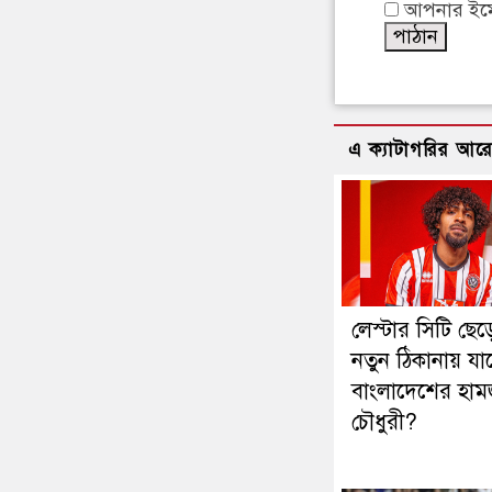
আপনার ইমেইল
এ ক্যাটাগরির আর
লেস্টার সিটি ছেড়
নতুন ঠিকানায় যাচ
বাংলাদেশের হাম
চৌধুরী?