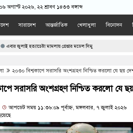
 ০৬ অগাস্ট ২০২৬, ২২ শ্রাবণ ১৪৩৩ বঙ্গাব্দ
াদেশ
সারাদেশ
আন্তর্জাতিক
খেলাধুলা
বিনোদন
হত্যাচেষ্টা মামলায় গ্রেপ্তার মডেল সিমু
্রি ফায়র গেম নিয়ে বিরোধে শিশু আবির হত্যা: দুই কিশোরের কারাদণ্ড
লা
২০৩০ বিশ্বকাপে সরাসরি অংশগ্রহণ নিশ্চিত করলো যে ছয় দে
্গিবাদের ন্যারেটিভ’ পুরনো রাজনীতি : পররাষ্ট্র প্রতিমন্ত্রী
নির্দেশ
জরুরি সংবাদ সম্মেলন ডেকেছে এনসিপি
াপে সরাসরি অংশগ্রহণ নিশ্চিত করলো যে ছয
আপডেট সময় ১১:৩৬:০৯ পূর্বাহ্ন, মঙ্গলবার, ৭ জুলাই ২০২৬
হয়েছে