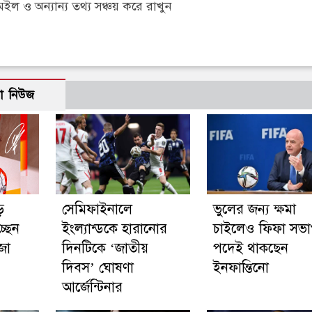
 ও অন্যান্য তথ্য সঞ্চয় করে রাখুন
ো নিউজ
ে
সেমিফাইনালে
ভুলের জন্য ক্ষমা
্ছেন
ইংল্যান্ডকে হারানোর
চাইলেও ফিফা সভ
জা
দিনটিকে ‘জাতীয়
পদেই থাকছেন
দিবস’ ঘোষণা
ইনফান্তিনো
আর্জেন্টিনার