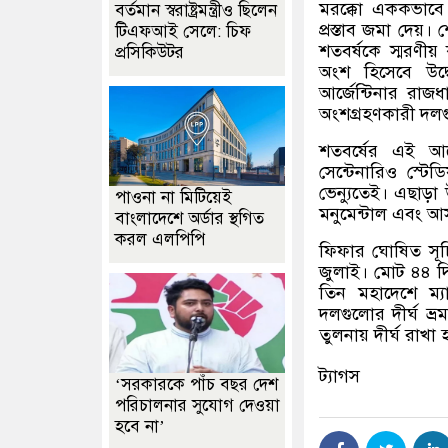
মরক্কো এককভাবে 
বর্তমান স্বরাষ্ট্রমন্ত্রীও ছিলেন
প্রস্তাব জমা দেয়।
টিএফআই সেলে: চিফ
শতবর্ষকে স্মরণীয
প্রসিকিউটর
অংশ হিসেবে উদ্ব
আর্জেন্টিনার রাজ
অংশগ্রহণকারী দলগু
শতবর্ষের এই আয
সেন্টেনারিও স্টে
ভেন্যুতেই। এছাড়া 
পাওনা না মিটিয়েই
মনুমেন্টাল এবং আ
বাংলাদেশে অর্ডার স্থগিত
করল এলপিপি
ফিফার ঘোষিত সূচি
জুলাই। মোট ৪৪ দিন
তিন মহাদেশে ম্
দলগুলোর দীর্ঘ ভ্
তুলনায় দীর্ঘ রাখা 
ট্যাগস
‘সরকারকে পাঁচ বছর দেশ
পরিচালনার সুযোগ দেওয়া
হবে না’