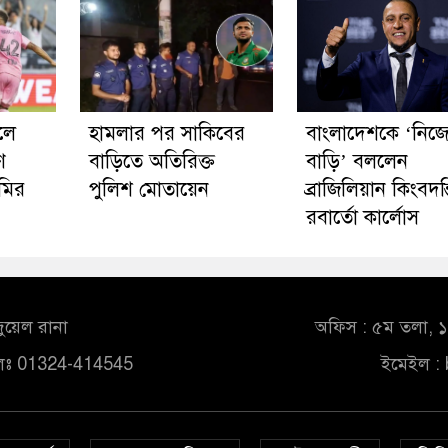
লে
হামলার পর সাকিবের
বাংলাদেশকে ‘নিজ
ণ
বাড়িতে অতিরিক্ত
বাড়ি’ বললেন
ামির
পুলিশ মোতায়েন
ব্রাজিলিয়ান কিংবদন্
রবার্তো কার্লোস
ুয়েল রানা
অফিস : ৫ম তলা, ১০
লঃ 01324-414545
ইমেইল :