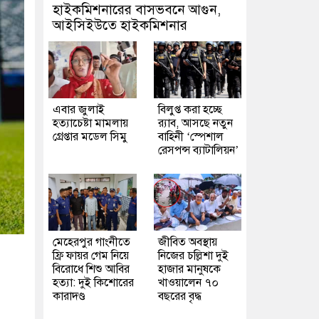
হাইকমিশনারের বাসভবনে আগুন,
আইসিইউতে হাইকমিশনার
এবার জুলাই
বিলুপ্ত করা হচ্ছে
হত্যাচেষ্টা মামলায়
র‍্যাব, আসছে নতুন
গ্রেপ্তার মডেল সিমু
বাহিনী ‘স্পেশাল
রেসপন্স ব্যাটালিয়ন’
মেহেরপুর গাংনীতে
জীবিত অবস্থায়
ফ্রি ফায়র গেম নিয়ে
নিজের চল্লিশা দুই
বিরোধে শিশু আবির
হাজার মানুষকে
হত্যা: দুই কিশোরের
খাওয়ালেন ৭০
কারাদণ্ড
বছরের বৃদ্ধ