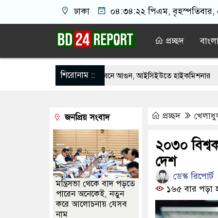
ঢাকা
০৪:৩৪:২৩ পিএম
, বৃহস্পতিবার,
প্রচ্ছদ
বাংল
শিরোনাম ::
তানি হাইকমিশনারের বাসভবনে আগুন, আইসিইউতে হাইকমিশনার
এবার জুলাই 
্যাব, আসছে নতুন বাহিনী ‘স্পেশাল রেসপন্স ব্যাটালিয়ন’
মেহেরপুর গাংনীতে ফ
প্রচ্ছদ
খেলাধু
জনপ্রিয় সংবাদ
র চল্লিশা দুই হাজার মানুষকে খাওয়ালেন ৭০ বছরের বৃদ্ধ
আওয়ামী লীগের ‘জঙ
গ্রেপ্তারের দাবি ইরানের
হাফিজুর রহমানকে ২৪ ঘণ্টার মধ্যে আত্মসমর্পণের 
২০৩০ বিশ্বক
দেশ
নতুন ঠিকানায় যাচ্ছেন বাংলাদেশের হামজা চৌধুরী?
ডেস্ক রিপোর্ট
মন্ত্রিসভা থেকে বাদ পড়তে
১৬৫ বার পড়া 
পারেন অনেকেই, নতুন
করে আলোচনায় যেসব
নাম