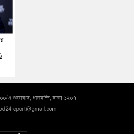
ের
তি
০/এ শুক্রাবাদ, ধানমন্ডি, ঢাকা-১২০৭
bd24report@gmail.com