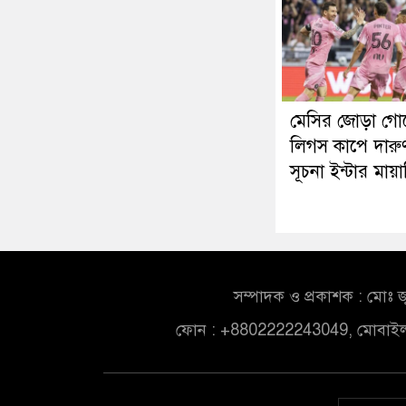
মেসির জোড়া গো
লিগস কাপে দারু
সূচনা ইন্টার মায়
সম্পাদক ও প্রকাশক : মোঃ জ
ফোন : +8802222243049, মোবাই