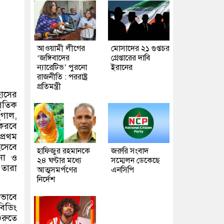
আওয়ামী লীগের
মোসাদের ২১ গুপ্তচর
‘জঙ্গিবাদের
গ্রেপ্তারের দাবি
ন্যারেটিভ’ পুরনো
ইরানের
রাজনীতি : পররাষ্ট্র
প্রতিমন্ত্রী
হাসের
াগতিক
তুগাল
,
 করবে
্রথম
িসেবে
হাফিজুর রহমানকে
জরুরি সংবাদ
িনা ও
২৪ ঘণ্টার মধ্যে
সম্মেলন ডেকেছে
 তারা
আত্মসমর্পণের
এনসিপি
নির্দেশ
থভাবে
বিডিং
ুরুতে