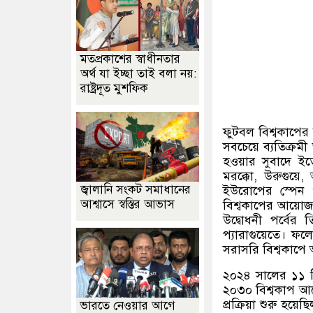
মতপ্রকাশের স্বাধীনতার
অর্থ যা ইচ্ছা তাই বলা নয়:
রাষ্ট্রদূত মুশফিক
ফুটবল বিশ্বকাপের
সবচেয়ে ব্যতিক্রমী
হওয়ার সুবাদে ইত
মরক্কো
,
উরুগুয়ে
,
জ্বালানি সংকট সমাধানের
ইউরোপের স্পেন ও
আশ্বাসে স্বস্তির আভাস
বিশ্বকাপের আয়োজ
উদ্বোধনী পর্বের 
প্যারাগুয়েতে। ফল
সরাসরি বিশ্বকাপে 
২০২৪ সালের ১১ ডিস
২০৩০ বিশ্বকাপ আয
প্রক্রিয়া শুরু হ
ভারতে নেওয়ার আগে