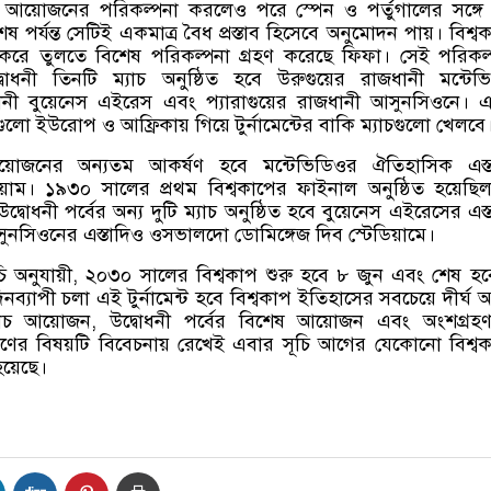
আয়োজনের পরিকল্পনা করলেও পরে স্পেন ও পর্তুগালের সঙ্গ
 শেষ পর্যন্ত সেটিই একমাত্র বৈধ প্রস্তাব হিসেবে অনুমোদন পায়। বিশ্ব
় করে তুলতে বিশেষ পরিকল্পনা গ্রহণ করেছে ফিফা। সেই পরিকল
োধনী তিনটি ম্যাচ অনুষ্ঠিত হবে উরুগুয়ের রাজধানী মন্টেভ
ধানী বুয়েনেস এইরেস এবং প্যারাগুয়ের রাজধানী আসুনসিওনে।
লো ইউরোপ ও আফ্রিকায় গিয়ে টুর্নামেন্টের বাকি ম্যাচগুলো খেলবে
়োজনের অন্যতম আকর্ষণ হবে মন্টেভিডিওর ঐতিহাসিক এস্ত
ডিয়াম। ১৯৩০ সালের প্রথম বিশ্বকাপের ফাইনাল অনুষ্ঠিত হয়েছ
উদ্বোধনী পর্বের অন্য দুটি ম্যাচ অনুষ্ঠিত হবে বুয়েনেস এইরেসের এস্
সুনসিওনের এস্তাদিও ওসভালদো ডোমিঙ্গেজ দিব স্টেডিয়ামে।
 অনুযায়ী
,
২০৩০ সালের বিশ্বকাপ শুরু হবে ৮ জুন এবং শেষ হ
ব্যাপী চলা এই টুর্নামেন্ট হবে বিশ্বকাপ ইতিহাসের সবচেয়ে দীর্ঘ
যাচ আয়োজন
,
উদ্বোধনী পর্বের বিশেষ আয়োজন এবং অংশগ্রহ
রমণের বিষয়টি বিবেচনায় রেখেই এবার সূচি আগের যেকোনো বিশ্ব
হয়েছে।