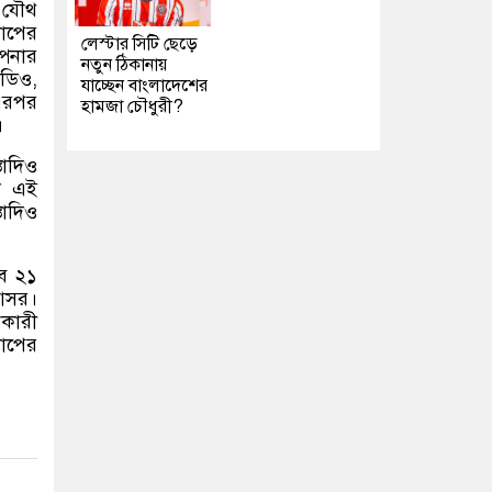
ে যৌথ
কাপের
লেস্টার সিটি ছেড়ে
্পনার
নতুন ঠিকানায়
িডিও
,
যাচ্ছেন বাংলাদেশের
 এরপর
হামজা চৌধুরী?
।
াদিও
িল এই
তাদিও
বে ২১
 আসর।
ণকারী
কাপের