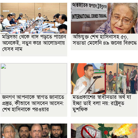
মন্ত্রিসভা থেকে বাদ পড়তে পারেন
অভিযুক্ত শেখ হাসিনাসহ ৫০,
অনেকেই, নতুন করে আলোচনায়
সত্যতা মেলেনি ৪৯ জনের বিরুদ্ধে
যেসব নাম
জনগণ আপনাকে স্বাগত জানাতে
মতপ্রকাশের স্বাধীনতার অর্থ যা
প্রস্তুত, কীভাবে আসবেন আসেন:
ইচ্ছা তাই বলা নয়: রাষ্ট্রদূত
শেখ হাসিনাকে পরওয়ার
মুশফিক