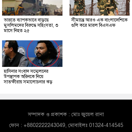
ভারতে ব্যাপকভাবে বাড়ছে
সীমান্তে আরও এক বাংলাদেশিকে
মুসলিমদের বিরুদ্ধে সহিংসতা, ৩
গুলি করে মারল বিএসএফ
মাসে নিহত ২৫
হাসিনার সংবাদ সম্মেলনের
উপস্থাপক অরিনকে নিয়ে
সাতক্ষীরায় সমালোচনার ঝড়
সম্পাদক ও প্রকাশক : মোঃ জুয়েল রানা
ফোন : +8802222243049, মোবাইলঃ 01324-414545