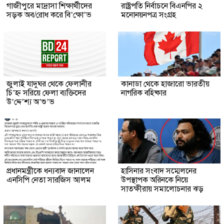
গাজীপুরে মাদ্রাসা শিক্ষার্থীদের
রাষ্ট্রপতি নির্বাচনে বিএনপির ২
সড়ক অব/রোধ করে বি’ক্ষো’ভ
মনোনয়নপত্র সংগ্রহ
জুলাই যাদুঘর থেকে ফেলানীর
কানাডা থেকে হাজারো ভারতীয়
চি’হ্ন সরিয়ে ফেলা ব্যক্তিদের
নাগরিক বহিষ্কার
উ’দ্দে’শ্য অ’শু’ভ
প্রধানমন্ত্রীকে ধন্যবাদ জানালেন
হাসিনার সংবাদ সম্মেলনের
এনসিপি নেতা সারজিস আলম
উপস্থাপক অরিনকে নিয়ে
সাতক্ষীরায় সমালোচনার ঝড়