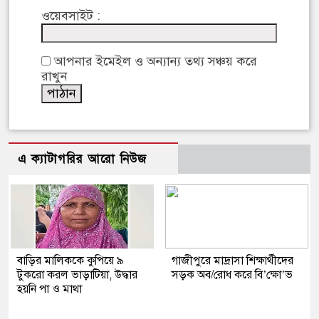
ওয়েবসাইট :
আপনার ইমেইল ও অন্যান্য তথ্য সঞ্চয় করে
রাখুন
এ ক্যাটাগরির আরো নিউজ
বাড়ির মালিককে কুপিয়ে ৯
গাজীপুরে মাদ্রাসা শিক্ষার্থীদের
টুকরো করল ভাড়াটিয়া, উদ্ধার
সড়ক অব/রোধ করে বি’ক্ষো’ভ
হয়নি পা ও মাথা