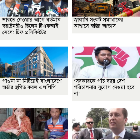
ভারতে নেওয়ার আগে বর্তমান
জ্বালানি সংকট সমাধানের
স্বরাষ্ট্রমন্ত্রীও ছিলেন টিএফআই
আশ্বাসে স্বস্তির আভাস
সেলে: চিফ প্রসিকিউটর
পাওনা না মিটিয়েই বাংলাদেশে
‘সরকারকে পাঁচ বছর দেশ
অর্ডার স্থগিত করল এলপিপি
পরিচালনার সুযোগ দেওয়া হবে
না’