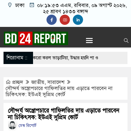
ঢাকা
০৮:১৯:৫৪ এএম
, রবিবার, ০৯ অগাস্ট ২০২৬,
২৫ শ্রাবণ ১৪৩৩ বঙ্গাব্দ
শিরোনাম ::
কে কুপিয়ে ৯ টুকরো করল ভাড়াটিয়া, উদ্ধার হয়নি পা ও
প্রচ্ছদ
জাতীয়
,
সারাদেশ
্রাসা শিক্ষার্থীদের সড়ক অব/রোধ করে বি’ক্ষো’ভ
সৌন্দর্য অস্ত্রোপচারে গাফিলতির দায় এড়াতে পারবেন না
চিকিৎসক: ইউএই সুপ্রিম কোর্ট
র্বাচনে বিএনপির ২ মনোনয়নপত্র সংগ্রহ
 থেকে ফেলানীর চি’হ্ন সরিয়ে ফেলা ব্যক্তিদের উ’দ্দে’শ্য
সৌন্দর্য অস্ত্রোপচারে গাফিলতির দায় এড়াতে পারবেন
না চিকিৎসক: ইউএই সুপ্রিম কোর্ট
ডেস্ক রিপোর্ট