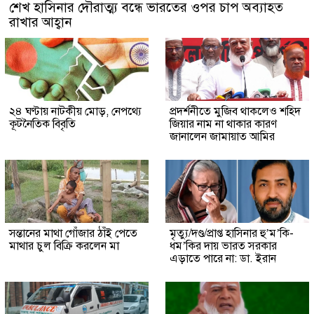
শেখ হাসিনার দৌরাত্ম্য বন্ধে ভারতের ওপর চাপ অব্যাহত
রাখার আহ্বান
২৪ ঘণ্টায় নাটকীয় মোড়, নেপথ্যে
প্রদর্শনীতে মুজিব থাকলেও শহিদ
কূটনৈতিক বিবৃতি
জিয়ার নাম না থাকার কারণ
জানালেন জামায়াত আমির
সন্তানের মাথা গোঁজার ঠাঁই পেতে
মৃত্যু/দণ্ড/প্রাপ্ত হাসিনার হু’ম’কি-
মাথার চুল বিক্রি করলেন মা
ধম’কির দায় ভারত সরকার
এড়াতে পারে না: ডা. ইরান