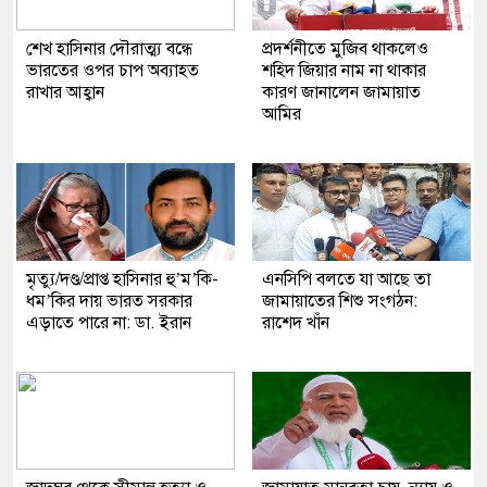
শেখ হাসিনার দৌরাত্ম্য বন্ধে
প্রদর্শনীতে মুজিব থাকলেও
ভারতের ওপর চাপ অব্যাহত
শহিদ জিয়ার নাম না থাকার
রাখার আহ্বান
কারণ জানালেন জামায়াত
আমির
মৃত্যু/দণ্ড/প্রাপ্ত হাসিনার হু’ম’কি-
এনসিপি বলতে যা আছে তা
ধম’কির দায় ভারত সরকার
জামায়াতের শিশু সংগঠন:
এড়াতে পারে না: ডা. ইরান
রাশেদ খাঁন