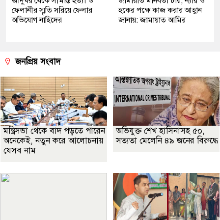
জাদুঘর থেকে সীমান্ত হত্যা ও
জামায়াত মানবতা চায়, ন্যায় ও
ফেলানীর স্মৃতি সরিয়ে ফেলার
হকের পক্ষে কাজ করার আহ্বান
অভিযোগ নাহিদের
জানায়: জামায়াত আমির
জনপ্রিয় সংবাদ
মন্ত্রিসভা থেকে বাদ পড়তে পারেন
অভিযুক্ত শেখ হাসিনাসহ ৫০,
অনেকেই, নতুন করে আলোচনায়
সত্যতা মেলেনি ৪৯ জনের বিরুদ্ধে
যেসব নাম