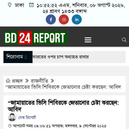
ঢাকা
১০:৫২:৫৩ এএম
, শনিবার, ০৮ অগাস্ট ২০২৬,
২৪ শ্রাবণ ১৪৩৩ বঙ্গাব্দ
শিরোনাম ::
 দৌরাত্ম্য বন্ধে ভারতের ওপর চাপ অব্যাহত রাখার
প্রচ্ছদ
রাজনীতি
াটকীয় মোড়, নেপথ্যে কূটনৈতিক বিবৃতি
“জামায়াতের ভিসি শিবিরকে জেতানোর চেষ্টা করছেন: আবিদ
 মুজিব থাকলেও শহিদ জিয়ার নাম না থাকার কারণ
“জামায়াতের ভিসি শিবিরকে জেতানোর চেষ্টা করছেন:
ায়াত আমির
আবিদ
ডেস্ক রিপোর্ট
থা গোঁজার ঠাঁই পেতে মাথার চুল বিক্রি করলেন মা
আপডেট সময় ০৯:০৬:৫১ অপরাহ্ন, মঙ্গলবার, ৯ সেপ্টেম্বর ২০২৫