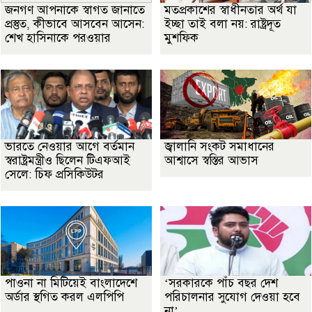
জনগণ আপনাকে স্বাগত জানাতে
মতপ্রকাশের স্বাধীনতার অর্থ যা
প্রস্তুত, কীভাবে আসবেন আসেন:
ইচ্ছা তাই বলা নয়: রাষ্ট্রদূত
শেখ হাসিনাকে পরওয়ার
মুশফিক
ভারতে নেওয়ার আগে বর্তমান
জ্বালানি সংকট সমাধানের
স্বরাষ্ট্রমন্ত্রীও ছিলেন টিএফআই
আশ্বাসে স্বস্তির আভাস
সেলে: চিফ প্রসিকিউটর
পাওনা না মিটিয়েই বাংলাদেশে
‘সরকারকে পাঁচ বছর দেশ
অর্ডার স্থগিত করল এলপিপি
পরিচালনার সুযোগ দেওয়া হবে
না’