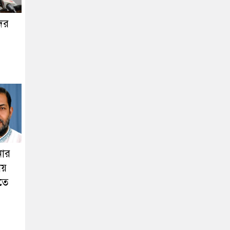
ের
িনার
ায়
তে