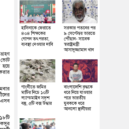
হাসিনাকে ফেরাতে
সরকার পতনের পর
৪০৪ শিক্ষকের
৯ সেপ্টেম্বর ভারতে
গোপন তৎপরতা,
পৌঁছান- সাবেক
ব্যবস্থা নেওয়ার দাবি
স্বরাষ্ট্রমন্ত্রী
আসাদুজ্জামান খান
গ্রহণ
ে ভোট
ড় হয়ে
 করার
গাংনীতে জমির
বাংলাদেশি বৃদ্ধকে
োমবার
মাটির নিচে ১০টি
ধরে নিয়ে যাওয়ার
ীদের
ল্যান্ডমাইন সদৃশ
পরে ভারতীয়
ে—এসব
বস্তু, ৫টি বক্স উদ্ধার
যুবককে ধরে
আনলো স্থানীয়রা
 ১৮টি
াকসুর