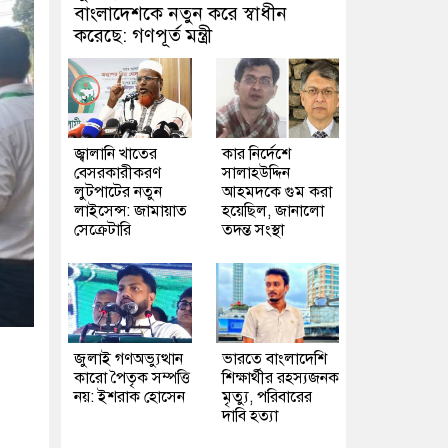
বাংলাদেশকে নতুন করে স্বাধীন
করেছে: গণপূর্ত মন্ত্রী
জ্বালানি খাতের
কার নির্দেশে
বেসরকারীকরণ
সালাহউদ্দিন
লুটপাটের নতুন
আহমদকে গুম করা
লাইসেন্স: জামায়াত
হয়েছিল, জানালো
সেক্রেটারি
তদন্ত সংস্থা
জুলাই গণঅভ্যুত্থান
ভারতে বাংলাদেশি
কারো পৈতৃক সম্পত্তি
শিক্ষার্থীর রহস্যজনক
নয়: ইশরাক হোসেন
মৃত্যু, পরিবারের
দাবি হত্যা