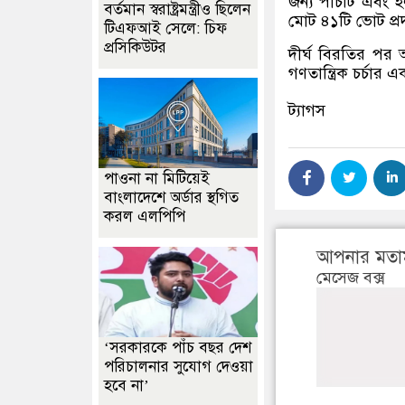
জন্য পাঁচটি এবং 
বর্তমান স্বরাষ্ট্রমন্ত্রীও ছিলেন
মোট ৪১টি ভোট প্
টিএফআই সেলে: চিফ
প্রসিকিউটর
দীর্ঘ বিরতির পর অ
গণতান্ত্রিক চর্চার এক
ট্যাগস
পাওনা না মিটিয়েই
বাংলাদেশে অর্ডার স্থগিত
করল এলপিপি
আপনার মতা
মেসেজ বক্স
‘সরকারকে পাঁচ বছর দেশ
পরিচালনার সুযোগ দেওয়া
হবে না’