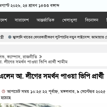
গাস্ট ২০২৬, ২৪ শ্রাবণ ১৪৩৩ বঙ্গাব্দ
াদেশ
সারাদেশ
আন্তর্জাতিক
খেলাধুলা
বিনোদন
লানি খাতের বেসরকারীকরণ লুটপাটের নতুন লাইসেন্স: জামায়াত সেক্রেটারি
ুত্থান কারো পৈতৃক সম্পত্তি নয়: ইশরাক হোসেন
ুসিভ
,
ক্যাম্পাস
,
রাজনীতি
 শিক্ষকের গোপন তৎপরতা, ব্যবস্থা নেওয়ার দাবি
আ. লীগের সমর্থন পাওয়া ভিপি প্রার্থী শামীম
ীতে জমির মাটির নিচে ১০টি ল্যান্ডমাইন সদৃশ বস্তু, ৫টি বক্স উদ্ধার
ে এলেন আ. লীগের সমর্থন পাওয়া ভিপি প্রার্থী
র পর পুলিশের সঙ্গে ধস্তাধস্তি করে যুবলীগ নেতাকে ছিনিয়ে নিলেন কর্মী-সমর্থকর
আপডেট সময় ১০:২৫:২২ পূর্বাহ্ন, মঙ্গলবার, ৯ সেপ্টেম্বর ২০২৫
 হয়েছে