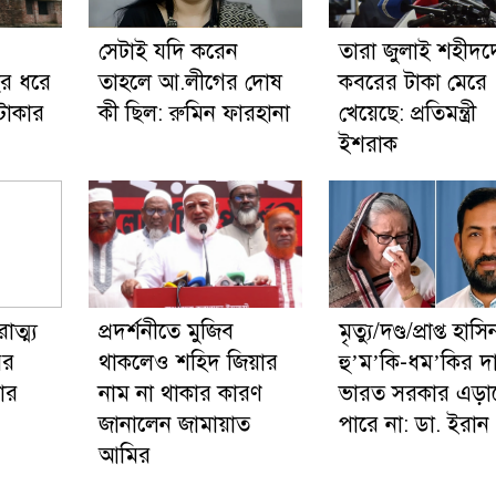
সেটাই যদি করেন
তারা জুলাই শহীদদ
বছর ধরে
তাহলে আ.লীগের দোষ
কবরের টাকা মেরে
টাকার
কী ছিল: রুমিন ফারহানা
খেয়েছে: প্রতিমন্ত্রী
ইশরাক
ত্ম্য
প্রদর্শনীতে মুজিব
মৃত্যু/দণ্ড/প্রাপ্ত হাস
পর
থাকলেও শহিদ জিয়ার
হু’ম’কি-ধম’কির দ
ার
নাম না থাকার কারণ
ভারত সরকার এড়া
জানালেন জামায়াত
পারে না: ডা. ইরান
আমির