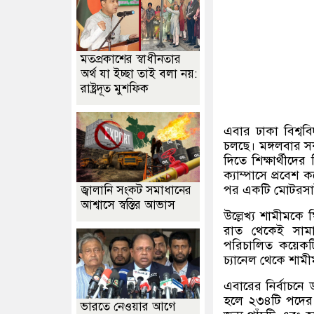
মতপ্রকাশের স্বাধীনতার
অর্থ যা ইচ্ছা তাই বলা নয়:
রাষ্ট্রদূত মুশফিক
এবার ঢাকা বিশ্ববি
চলছে। মঙ্গলবার সকা
দিতে শিক্ষার্থী
ক্যাম্পাসে প্রবেশ 
পর একটি মোটরসাই
জ্বালানি সংকট সমাধানের
আশ্বাসে স্বস্তির আভাস
উল্লেখ্য শামীমকে
রাত থেকেই সামা
পরিচালিত কয়েকটি
চ্যানেল থেকে শামী
এবারের নির্বাচনে ড
হলে ২৩৪টি পদের 
ভারতে নেওয়ার আগে