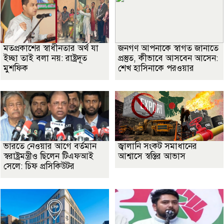
মতপ্রকাশের স্বাধীনতার অর্থ যা
জনগণ আপনাকে স্বাগত জানাতে
ইচ্ছা তাই বলা নয়: রাষ্ট্রদূত
প্রস্তুত, কীভাবে আসবেন আসেন:
মুশফিক
শেখ হাসিনাকে পরওয়ার
ভারতে নেওয়ার আগে বর্তমান
জ্বালানি সংকট সমাধানের
স্বরাষ্ট্রমন্ত্রীও ছিলেন টিএফআই
আশ্বাসে স্বস্তির আভাস
সেলে: চিফ প্রসিকিউটর