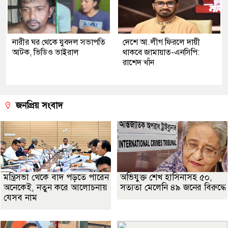
নারীর ঘর থেকে যুবদল সভাপতি
দেশে আ.লীগ ফিরলে দায়ী
আটক, ভিডিও ভাইরাল
থাকবে জামায়াত-এনসিপি:
রাশেদ খাঁন
জনপ্রিয় সংবাদ
মন্ত্রিসভা থেকে বাদ পড়তে পারেন
অভিযুক্ত শেখ হাসিনাসহ ৫০,
অনেকেই, নতুন করে আলোচনায়
সত্যতা মেলেনি ৪৯ জনের বিরুদ্ধে
যেসব নাম