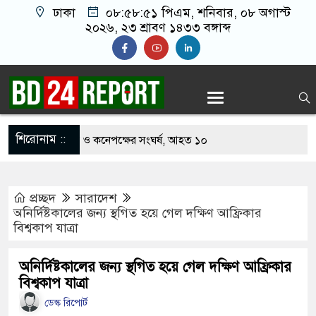
ঢাকা
০৮:৫৮:৫২ পিএম
, শনিবার, ০৮ অগাস্ট
২০২৬, ২৩ শ্রাবণ ১৪৩৩ বঙ্গাব্দ
শিরোনাম ::
ে খাবার নিয়ে বর ও কনেপক্ষের সংঘর্ষ, আহত ১০
লটারির টিকিটে ৩০ লাখ টাকা পাচ্ছেন কৃষক হানিফ
প্রচ্ছদ
সারাদেশ
ার শঙ্কায় দেশজুড়ে পুলিশের সতর্কতা জারি
অনির্দিষ্টকালের জন্য স্থগিত হয়ে গেল দক্ষিণ আফ্রিকার
বিশ্বকাপ যাত্রা
েস্তোরাঁয় আ.লীগের গোপন বৈঠক থেকে গ্রেপ্তার ৬
 থেকে যুবদল সভাপতি আটক, ভিডিও ভাইরাল
অনির্দিষ্টকালের জন্য স্থগিত হয়ে গেল দক্ষিণ আফ্রিকার
বিশ্বকাপ যাত্রা
গ ফিরলে দায়ী থাকবে জামায়াত-এনসিপি: রাশেদ খাঁন
ডেস্ক রিপোর্ট