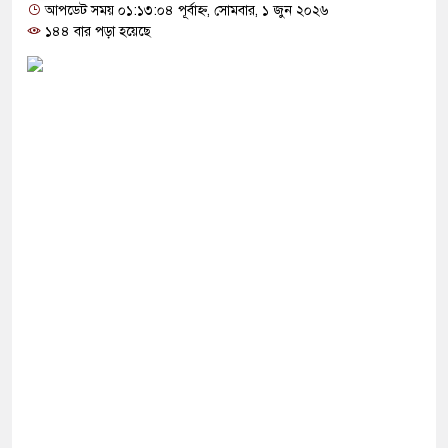
যোগ দিলেন জামায়াত বহিষ্কাকৃত গাজী নজরুলের ১২
আপডেট সময় ০১:১৩:০৪ পূর্বাহ্ন, সোমবার, ১ জুন ২০২৬
১৪৪ বার পড়া হয়েছে
গ ফিরলে দায়ী থাকবে জামায়াত-এনসিপি: রাশেদ খাঁন
্থা হারিয়েছে বর্তমান সরকার: নাহিদ ইসলাম
ীক্ষা করতে ন্যাটোভুক্ত দেশে হামলা চালাতে পারে রাশিয়া