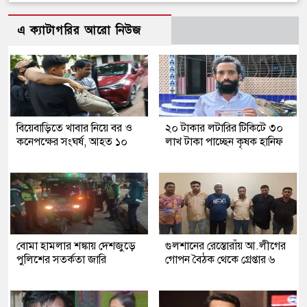
এ ক্যাটাগরির আরো নিউজ
বিয়েবাড়িতে খাবার নিয়ে বর ও
২০ টাকার লটারির টিকিটে ৩০
কনেপক্ষের সংঘর্ষ, আহত ১০
লাখ টাকা পাচ্ছেন কৃষক হানিফ
বোমা হামলার শঙ্কায় দেশজুড়ে
গুলশানের রেস্তোরাঁয় আ.লীগের
পুলিশের সতর্কতা জারি
গোপন বৈঠক থেকে গ্রেপ্তার ৬