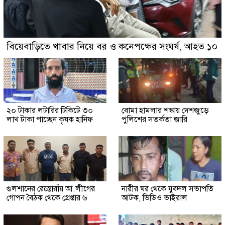
বিয়েবাড়িতে খাবার নিয়ে বর ও কনেপক্ষের সংঘর্ষ, আহত ১০
২০ টাকার লটারির টিকিটে ৩০
বোমা হামলার শঙ্কায় দেশজুড়ে
লাখ টাকা পাচ্ছেন কৃষক হানিফ
পুলিশের সতর্কতা জারি
গুলশানের রেস্তোরাঁয় আ.লীগের
নারীর ঘর থেকে যুবদল সভাপতি
গোপন বৈঠক থেকে গ্রেপ্তার ৬
আটক, ভিডিও ভাইরাল