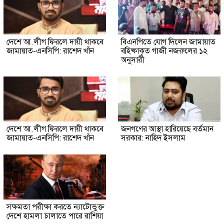
দেশে আ.লীগ ফিরলে দায়ী থাকবে
বিএনপিতে যোগ দিলেন জামায়াত
জামায়াত-এনসিপি: রাশেদ খাঁন
বহিষ্কাকৃত গাজী নজরুলের ১২
অনুসারী
দেশে আ.লীগ ফিরলে দায়ী থাকবে
জনগণের আস্থা হারিয়েছে বর্তমান
জামায়াত-এনসিপি: রাশেদ খাঁন
সরকার: নাহিদ ইসলাম
সক্ষমতা পরীক্ষা করতে ন্যাটোভুক্ত
দেশে হামলা চালাতে পারে রাশিয়া