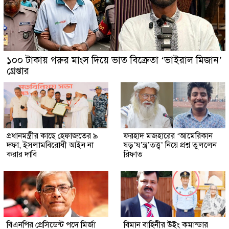
১০০ টাকায় গরুর মাংস দিয়ে ভাত বিক্রেতা ‘ভাইরাল মিজান’
গ্রেপ্তার
প্রধানমন্ত্রীর কাছে হেফাজতের ৯
ফরহাদ মজহারের ‘আমেরিকান
দফা, ইসলামবিরোধী আইন না
ষড়’য’ন্ত্র’তত্ত্ব’ নিয়ে প্রশ্ন তুললেন
করার দাবি
রিফাত
বিএনপির প্রেসিডেন্ট পদে মির্জা
বিমান বাহিনীর উইং কমান্ডার