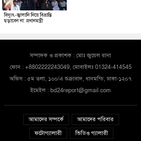
বিদ্যুৎ-জ্বালানি নিয়ে বিভ্রান্তি
ছড়াবেন না: প্রধানমন্ত্রী
সম্পাদক ও প্রকাশক : মোঃ জুয়েল রানা
ফোন : +8802222243049, মোবাইলঃ 01324-414545
অফিস : ৫ম তলা, ১০০/এ শুক্রাবাদ, ধানমন্ডি, ঢাকা-১২০৭
ইমেইল :
bd24report@gmail.com
আমাদের সম্পর্কে
আমাদের পরিবার
ফটোগ্যালারী
ভিডিও গ্যালারী