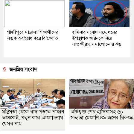
গাজীপুরে মাদ্রাসা শিক্ষার্থীদের
হাসিনার সংবাদ সম্মেলনের
সড়ক অব/রোধ করে বি’ক্ষো’ভ
উপস্থাপক অরিনকে নিয়ে
সাতক্ষীরায় সমালোচনার ঝড়
জনপ্রিয় সংবাদ
মন্ত্রিসভা থেকে বাদ পড়তে পারেন
অভিযুক্ত শেখ হাসিনাসহ ৫০,
অনেকেই, নতুন করে আলোচনায়
সত্যতা মেলেনি ৪৯ জনের বিরুদ্ধে
যেসব নাম