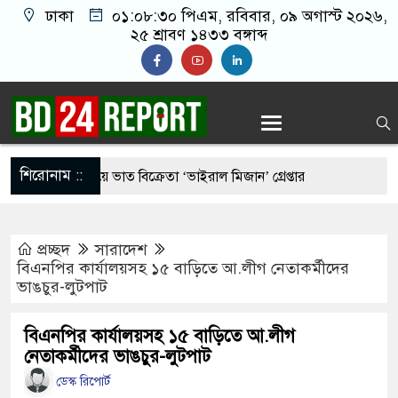
ঢাকা
০১:০৮:৩১ পিএম
, রবিবার, ০৯ অগাস্ট ২০২৬,
২৫ শ্রাবণ ১৪৩৩ বঙ্গাব্দ
শিরোনাম ::
রুর মাংস দিয়ে ভাত বিক্রেতা ‘ভাইরাল মিজান’ গ্রেপ্তার
্রীর কাছে হেফাজতের ৯ দফা, ইসলামবিরোধী আইন না করার
প্রচ্ছদ
সারাদেশ
বিএনপির কার্যালয়সহ ১৫ বাড়িতে আ.লীগ নেতাকর্মীদের
ভাঙচুর-লুটপাট
ের ‘আমেরিকান ষড়’য’ন্ত্র’তত্ত্ব’ নিয়ে প্রশ্ন তুললেন
বিএনপির কার্যালয়সহ ১৫ বাড়িতে আ.লীগ
নেতাকর্মীদের ভাঙচুর-লুটপাট
েসিডেন্ট পদে মির্জা ফখরুল নির্বাচিত
ডেস্ক রিপোর্ট