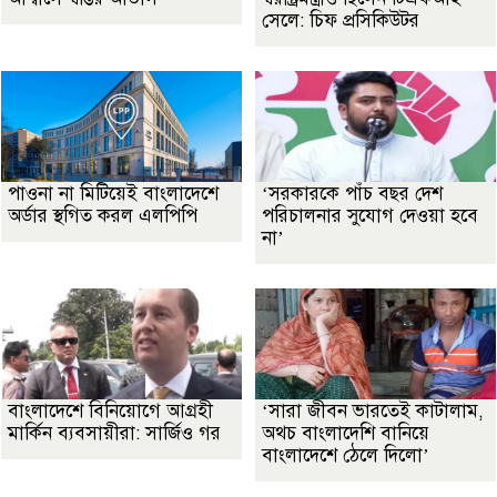
সেলে: চিফ প্রসিকিউটর
পাওনা না মিটিয়েই বাংলাদেশে
‘সরকারকে পাঁচ বছর দেশ
অর্ডার স্থগিত করল এলপিপি
পরিচালনার সুযোগ দেওয়া হবে
না’
বাংলাদেশে বিনিয়োগে আগ্রহী
‘সারা জীবন ভারতেই কাটালাম,
মার্কিন ব্যবসায়ীরা: সার্জিও গর
অথচ বাংলাদেশি বানিয়ে
বাংলাদেশে ঠেলে দিলো’