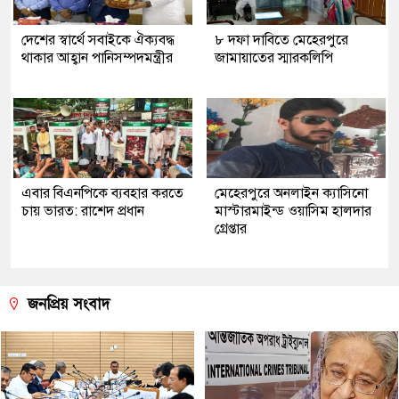
দেশের স্বার্থে সবাইকে ঐক্যবদ্ধ
৮ দফা দাবিতে মেহেরপুরে
থাকার আহ্বান পানিসম্পদমন্ত্রীর
জামায়াতের স্মারকলিপি
এবার বিএনপিকে ব্যবহার করতে
মেহেরপুরে অনলাইন ক্যাসিনো
চায় ভারত: রাশেদ প্রধান
মাস্টারমাইন্ড ওয়াসিম হালদার
গ্রেপ্তার
জনপ্রিয় সংবাদ