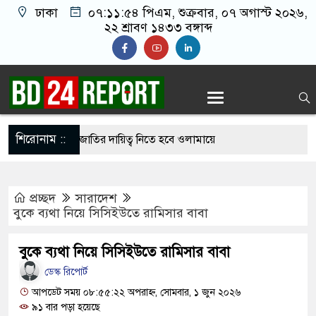
ঢাকা
০৭:১১:৫৫ পিএম
, শুক্রবার, ০৭ অগাস্ট
২০২৬, ২২ শ্রাবণ ১৪৩৩ বঙ্গাব্দ
শিরোনাম ::
র ইমামতি নয়, জাতির দায়িত্ব নিতে হবে ওলামায়ে
ুদ্দীন
প্রচ্ছদ
সারাদেশ
 মসজিদ থেকে খুলে ফেলা হচ্ছে মাইক, শুভেন্দু বলছেন-
বুকে ব্যথা নিয়ে সিসিইউতে রামিসার বাবা
দেশ’
বুকে ব্যথা নিয়ে সিসিইউতে রামিসার বাবা
থে সবাইকে ঐক্যবদ্ধ থাকার আহ্বান পানিসম্পদমন্ত্রীর
ডেস্ক রিপোর্ট
ে মেহেরপুরে জামায়াতের স্মারকলিপি
আপডেট সময় ০৮:৫৫:২২ অপরাহ্ন, সোমবার, ১ জুন ২০২৬
৯১ বার পড়া হয়েছে