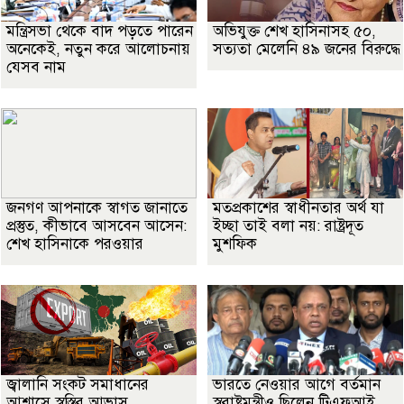
মন্ত্রিসভা থেকে বাদ পড়তে পারেন
অভিযুক্ত শেখ হাসিনাসহ ৫০,
অনেকেই, নতুন করে আলোচনায়
সত্যতা মেলেনি ৪৯ জনের বিরুদ্ধে
যেসব নাম
জনগণ আপনাকে স্বাগত জানাতে
মতপ্রকাশের স্বাধীনতার অর্থ যা
প্রস্তুত, কীভাবে আসবেন আসেন:
ইচ্ছা তাই বলা নয়: রাষ্ট্রদূত
শেখ হাসিনাকে পরওয়ার
মুশফিক
জ্বালানি সংকট সমাধানের
ভারতে নেওয়ার আগে বর্তমান
আশ্বাসে স্বস্তির আভাস
স্বরাষ্ট্রমন্ত্রীও ছিলেন টিএফআই