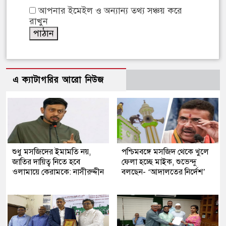
আপনার ইমেইল ও অন্যান্য তথ্য সঞ্চয় করে
রাখুন
এ ক্যাটাগরির আরো নিউজ
শুধু মসজিদের ইমামতি নয়,
পশ্চিমবঙ্গে মসজিদ থেকে খুলে
জাতির দায়িত্ব নিতে হবে
ফেলা হচ্ছে মাইক, শুভেন্দু
ওলামায়ে কেরামকে: নাসীরুদ্দীন
বলছেন- ‘আদালতের নির্দেশ’