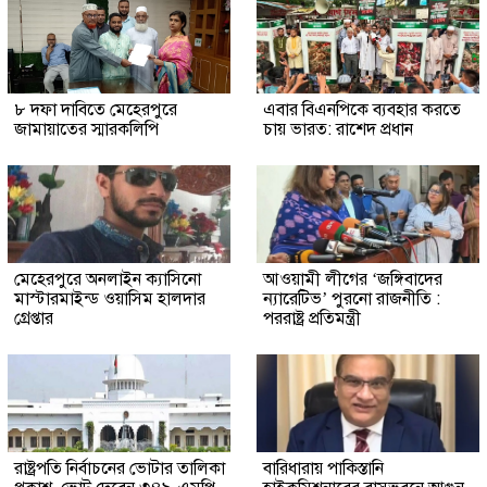
৮ দফা দাবিতে মেহেরপুরে
এবার বিএনপিকে ব্যবহার করতে
জামায়াতের স্মারকলিপি
চায় ভারত: রাশেদ প্রধান
মেহেরপুরে অনলাইন ক্যাসিনো
আওয়ামী লীগের ‘জঙ্গিবাদের
মাস্টারমাইন্ড ওয়াসিম হালদার
ন্যারেটিভ’ পুরনো রাজনীতি :
গ্রেপ্তার
পররাষ্ট্র প্রতিমন্ত্রী
রাষ্ট্রপতি নির্বাচনের ভোটার তালিকা
বারিধারায় পাকিস্তানি