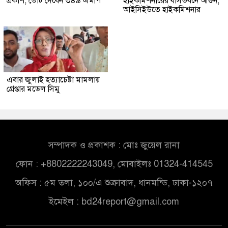
প্রকাশ, ভোট দেবেন ৩৪৯ এমপি
হাইকমিশনারের বাসভবনে আগুন,
আইসিইউতে হাইকমিশনার
এবার জুলাই হত্যাচেষ্টা মামলায়
গ্রেপ্তার মডেল সিমু
সম্পাদক ও প্রকাশক : মোঃ জুয়েল রানা
ফোন : +8802222243049, মোবাইলঃ 01324-414545
অফিস : ৫ম তলা, ১০০/এ শুক্রাবাদ, ধানমন্ডি, ঢাকা-১২০৭
ইমেইল :
bd24report@gmail.com