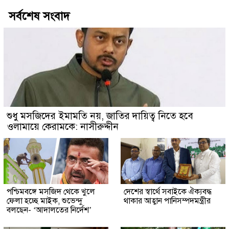
সর্বশেষ সংবাদ
শুধু মসজিদের ইমামতি নয়, জাতির দায়িত্ব নিতে হবে
ওলামায়ে কেরামকে: নাসীরুদ্দীন
পশ্চিমবঙ্গে মসজিদ থেকে খুলে
দেশের স্বার্থে সবাইকে ঐক্যবদ্ধ
ফেলা হচ্ছে মাইক, শুভেন্দু
থাকার আহ্বান পানিসম্পদমন্ত্রীর
বলছেন- ‘আদালতের নির্দেশ’