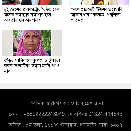
দুই দেশের প্রধানমন্ত্রীর বৈঠক হলে
দেশে প্রাইভেট টিউশন মহামারি
অনেক সমস্যার সমাধান হবে:
আকার ধারণ করেছে: গণশিক্ষা
ভারতীয় হাইকমিশনার
প্রতিমন্ত্রী
বাড়ির মালিককে কুপিয়ে ৯ টুকরো
করল ভাড়াটিয়া, উদ্ধার হয়নি পা ও
মাথা
সম্পাদক ও প্রকাশক : মোঃ জুয়েল রানা
ফোন : +8802222243049, মোবাইলঃ 01324-414545
অফিস : ৫ম তলা, ১০০/এ শুক্রাবাদ, ধানমন্ডি, ঢাকা-১২০৭