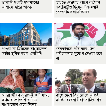
জ্বালানি সংকট সমাধানের
ভারতে নেওয়ার আগে বর্তমান
আশ্বাসে স্বস্তির আভাস
স্বরাষ্ট্রমন্ত্রীও ছিলেন টিএফআই
সেলে: চিফ প্রসিকিউটর
পাওনা না মিটিয়েই বাংলাদেশে
‘সরকারকে পাঁচ বছর দেশ
অর্ডার স্থগিত করল এলপিপি
পরিচালনার সুযোগ দেওয়া হবে
না’
‘সারা জীবন ভারতেই কাটালাম,
বাংলাদেশে বিনিয়োগে আগ্রহী
অথচ বাংলাদেশি বানিয়ে
মার্কিন ব্যবসায়ীরা: সার্জিও গর
বাংলাদেশে ঠেলে দিলো’