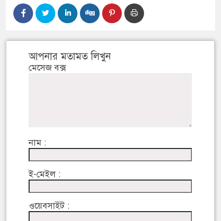
আপনার মতামত লিখুন
মেসেজ বক্স
নাম :
ই-মেইল :
ওয়েবসাইট :