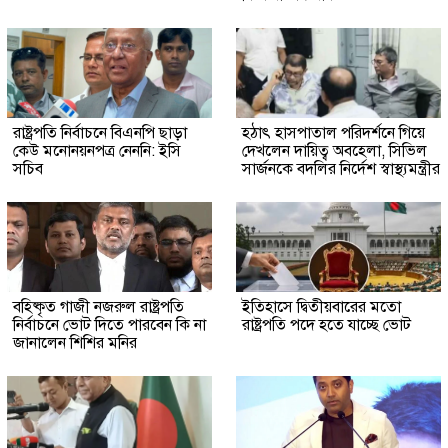
রাষ্ট্রপতি নির্বাচনে বিএনপি ছাড়া
হঠাৎ হাসপাতাল পরিদর্শনে গিয়ে
কেউ মনোনয়নপত্র নেননি: ইসি
দেখলেন দায়িত্ব অবহেলা, সিভিল
সচিব
সার্জনকে বদলির নির্দেশ স্বাস্থ্যমন্ত্রীর
বহিষ্কৃত গাজী নজরুল রাষ্ট্রপতি
ইতিহাসে দ্বিতীয়বারের মতো
নির্বাচনে ভোট দিতে পারবেন কি না
রাষ্ট্রপতি পদে হতে যাচ্ছে ভোট
জানালেন শিশির মনির