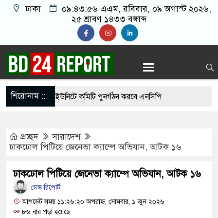
ঢাকা
০৯:৪৩:৫৭ এএম
, রবিবার, ০৯ অগাস্ট ২০২৬,
২৫ শ্রাবণ ১৪৩৩ বঙ্গাব্দ
শিরোনাম ::
ধ্যে দেশের সব ইউনিটে কমিটি পুনর্গঠন করবে এনসিপি
থেকে সালমান শাহ হত্যা মামলায় ডন আটক
প্রচ্ছদ
সারাদেশ
িদ্ধান্তে স্থির থাকতে পারে না: রাষ্ট্রপতির প্রার্থীতা
ঢাকঢোল পিটিয়ে জেনেভা ক্যাম্পে অভিযান, আটক ১৬
ঢাকঢোল পিটিয়ে জেনেভা ক্যাম্পে অভিযান, আটক ১৬
ির্বাচনে বিএনপি ছাড়া কেউ মনোনয়নপত্র নেননি: ইসি সচিব
ডেস্ক রিপোর্ট
াল পরিদর্শনে গিয়ে দেখলেন দায়িত্ব অবহেলা, সিভিল
আপডেট সময় ১১:২৬:২০ অপরাহ্ন, সোমবার, ১ জুন ২০২৬
৮৬ বার পড়া হয়েছে