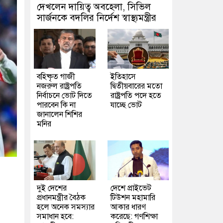
দেখলেন দায়িত্ব অবহেলা, সিভিল
সার্জনকে বদলির নির্দেশ স্বাস্থ্যমন্ত্রীর
বহিষ্কৃত গাজী
ইতিহাসে
নজরুল রাষ্ট্রপতি
দ্বিতীয়বারের মতো
নির্বাচনে ভোট দিতে
রাষ্ট্রপতি পদে হতে
পারবেন কি না
যাচ্ছে ভোট
জানালেন শিশির
মনির
দুই দেশের
দেশে প্রাইভেট
প্রধানমন্ত্রীর বৈঠক
টিউশন মহামারি
হলে অনেক সমস্যার
আকার ধারণ
সমাধান হবে:
করেছে: গণশিক্ষা