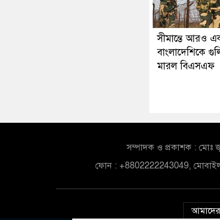
সীমান্তে আরও এ
বাংলাদেশিকে গু
মারল বিএসএফ
সম্পাদক ও প্রকাশক : মোঃ জ
ফোন : +8802222243049, মোবাই
আমাদের 