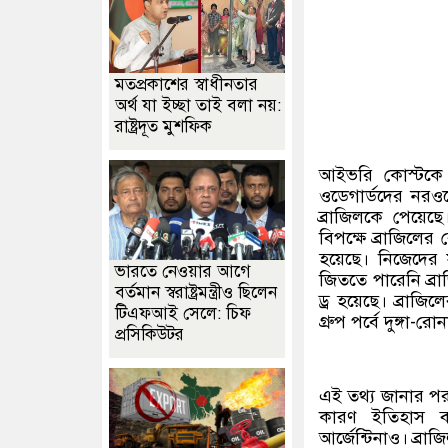
মতপ্রকাশের স্বাধীনতার
অর্থ যা ইচ্ছা তাই বলা নয়:
রাষ্ট্রদূত মুশফিক
আইভরি কোস্টকে 
ওডেগার্ডদের নরওয়
ব্রাজিলকে পেয়েছে
বিপক্ষে ব্রাজিলের
হয়েছে। নিজেদের 
ভারতে নেওয়ার আগে
জিততে পারেনি ব্রা
বর্তমান স্বরাষ্ট্রমন্ত্রীও ছিলেন
ড্র হয়েছে। ব্রাজ
টিএফআই সেলে: চিফ
গ্রুপ পর্বে দুঙ্গ
প্রসিকিউটর
এই তথ্য জানার পর
কারণ ইতিহাস ব
আর্জেন্টিনাও। ব্রা