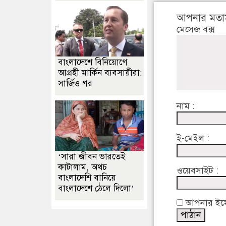
আপনার মতা
মেসেজ বক্স
বাংলাদেশে বিনিয়োগে
আগ্রহী মার্কিন ব্যবসায়ীরা:
সার্জিও গর
নাম :
ই-মেইল :
‘সারা জীবন ভারতেই
কাটালাম, অথচ
ওয়েবসাইট :
বাংলাদেশি বানিয়ে
বাংলাদেশে ঠেলে দিলো’
আপনার ইমেইল