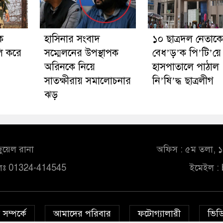
ক
হাসিনার সংবাদ
১০ ছাত্রদল নেতাকে
লি করে
সম্মেলনের উপস্থাপক
বেধ’ড়’ক পি’টি’য়ে
অরিনকে নিয়ে
হাসপাতালে পাঠাল
সাতক্ষীরায় সমালোচনার
নি’ষি’দ্ধ ছাত্রলীগ
ঝড়
ুয়েল রানা
অফিস : ৫ম তলা, ১০
লঃ 01324-414545
ইমেইল :
সম্পর্কে
আমাদের পরিবার
ফটোগ্যালারী
ভিডি