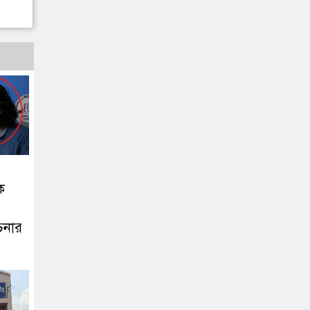
ক
চনার