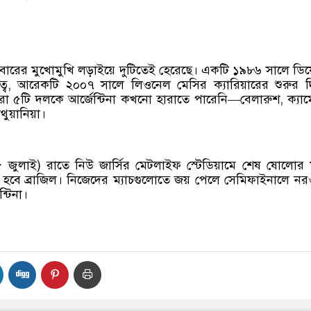
া দুইবারের মুখোমুখি লড়াইয়ে দুটিতেই হেরেছে। একটি ১৯৮৬ সালে ড
ৃত্বে, আরেকটি ২০০৭ সালে লিওনেল মেসির ক্যারিয়ারের শুরুর 
 ৫টি দলকে আর্জেন্টিনা কখনো হারাতে পারেনি—বেলারুশ, ক্যাম
িথুয়ানিয়া।
 জুলাই) রাতে নিউ জার্সির মেটলাইফ স্টেডিয়ামে শেষ ষোলোর ম
 হবে ব্রাজিল। নিজেদের ম্যাচগুলোতে জয় পেলে সেমিফাইনালে ন
্টিনা।