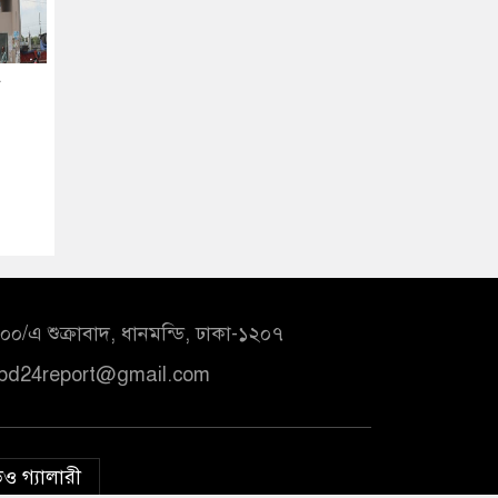
০/এ শুক্রাবাদ, ধানমন্ডি, ঢাকা-১২০৭
bd24report@gmail.com
ও গ্যালারী