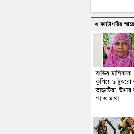
এ ক্যাটাগরির আর
বাড়ির মালিককে
কুপিয়ে ৯ টুকরো
ভাড়াটিয়া, উদ্ধার
পা ও মাথা