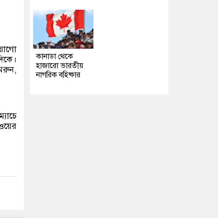
িয়োগো
কানাডা থেকে
দিকে।
হাজারো ভারতীয়
েরুন,
নাগরিক বহিষ্কার
্যাচে
রওয়ের