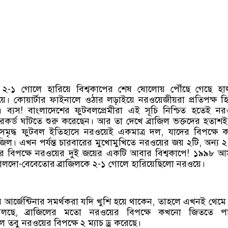
২-১ গোলে হারিয়ে বিশ্বকাপের শেষ ষোলোয় পৌঁছে গেছে হালা
ে। কোয়ার্টার ফাইনালে ওঠার লড়াইয়ে নরওয়েজীয়রা প্রতিপক্ষ হ
। ব্যস! বাংলাদেশের ফুটবলপ্রেমীরা এই সূচি নিশ্চিত হতেই ন
 রেকর্ড ঘাঁটতে শুরু করেছেন। আর তা দেখে ব্রাজিল ভক্তদের হতাশ
সমৃদ্ধ ফুটবল ইতিহাসে নরওয়েই একমাত্র দল, যাদের বিপক্ষে
জিল। এখন পর্যন্ত চারবারের মুখোমুখিতে নরওয়ের জয় ২টি, অন্য ২ 
িলের বিপক্ষে নরওয়ের দুই জয়ের একটি আবার বিশ্বকাপে! ১৯৯৮ 
া-রোনালদো-বেবেতোর ব্রাজিলকে ২-১ গোলে হারিয়েছিলো নরওয়ে।
 আর্জেন্টিনার সমর্থকরা যদি খুশি হয়ে থাকেন, তাহলে এখনই থেমে
লছে, ব্রাজিলের মতো নরওয়ের বিপক্ষে কখনো জিততে পা
জিল তবু নরওয়ের বিপক্ষে ২ ম্যাচ ড্র করেছে।