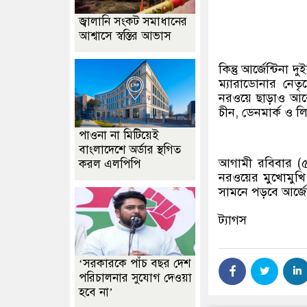
জ্বালানি সংকট সমাধানের
আশ্বাসে স্বস্তির আভাস
কিন্তু আর্জেন্টিন
ম্যারাডোনার নেত
নরওয়ে ছাড়াও আরো
চীন, ডেনমার্ক ও ল
পাওনা না মিটিয়েই
বাংলাদেশে অর্ডার স্থগিত
আগামী রবিবার (৫
করল এলপিপি
নরওয়ের মুখোমুখি
সামনে পড়বে আর্জেন
ট্যাগস
‘সরকারকে পাঁচ বছর দেশ
পরিচালনার সুযোগ দেওয়া
হবে না’