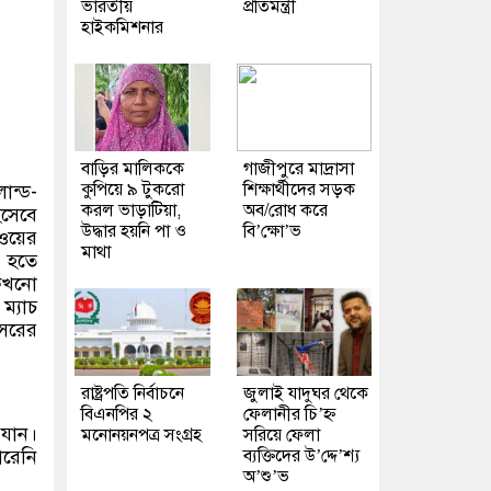
ভারতীয়
প্রতিমন্ত্রী
হাইকমিশনার
বাড়ির মালিককে
গাজীপুরে মাদ্রাসা
কুপিয়ে ৯ টুকরো
শিক্ষার্থীদের সড়ক
ন্ড-
করল ভাড়াটিয়া,
অব/রোধ করে
িসেবে
উদ্ধার হয়নি পা ও
বি’ক্ষো’ভ
রওয়ের
মাথা
ই হতে
 কখনো
ম্যাচ
আসরের
রাষ্ট্রপতি নির্বাচনে
জুলাই যাদুঘর থেকে
বিএনপির ২
ফেলানীর চি’হ্ন
 যান।
মনোনয়নপত্র সংগ্রহ
সরিয়ে ফেলা
ব্যক্তিদের উ’দ্দে’শ্য
রেনি
অ’শু’ভ