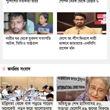
পুলিশের সতর্কতা জারি
গোপন বৈঠক থেকে গ্রেপ্তার ৬
নারীর ঘর থেকে যুবদল সভাপতি
দেশে আ.লীগ ফিরলে দায়ী
আটক, ভিডিও ভাইরাল
থাকবে জামায়াত-এনসিপি:
রাশেদ খাঁন
জনপ্রিয় সংবাদ
মন্ত্রিসভা থেকে বাদ পড়তে পারেন
অভিযুক্ত শেখ হাসিনাসহ ৫০,
অনেকেই, নতুন করে আলোচনায়
সত্যতা মেলেনি ৪৯ জনের বিরুদ্ধে