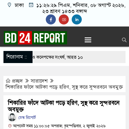
ঢাকা
১১:২৬:৩০ পিএম
, শনিবার, ০৮ অগাস্ট
২০২৬, ২৩ শ্রাবণ ১৪৩৩ বঙ্গাব্দ
শিরোনাম ::
 খাবার নিয়ে বর ও কনেপক্ষের সংঘর্ষ, আহত ১০
টারির টিকিটে ৩০ লাখ টাকা পাচ্ছেন কৃষক হানিফ
প্রচ্ছদ
সারাদেশ
র শঙ্কায় দেশজুড়ে পুলিশের সতর্কতা জারি
শিকারির ফাঁদে আটকা পড়ে হরিণ, সুস্থ করে সুন্দরবনে অবমুক্ত
স্তোরাঁয় আ.লীগের গোপন বৈঠক থেকে গ্রেপ্তার ৬
শিকারির ফাঁদে আটকা পড়ে হরিণ, সুস্থ করে সুন্দরবনে
থেকে যুবদল সভাপতি আটক, ভিডিও ভাইরাল
অবমুক্ত
ডেস্ক রিপোর্ট
 ফিরলে দায়ী থাকবে জামায়াত-এনসিপি: রাশেদ খাঁন
আপডেট সময় ১১:০০:০৫ অপরাহ্ন, বৃহস্পতিবার, ২ জুলাই ২০২৬