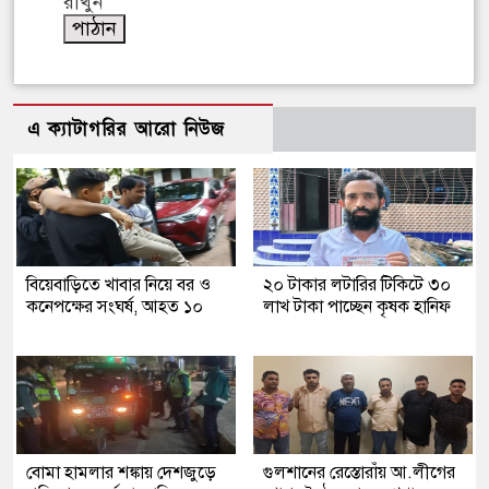
রাখুন
এ ক্যাটাগরির আরো নিউজ
বিয়েবাড়িতে খাবার নিয়ে বর ও
২০ টাকার লটারির টিকিটে ৩০
কনেপক্ষের সংঘর্ষ, আহত ১০
লাখ টাকা পাচ্ছেন কৃষক হানিফ
বোমা হামলার শঙ্কায় দেশজুড়ে
গুলশানের রেস্তোরাঁয় আ.লীগের