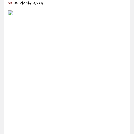
োগ দিলেন জামায়াত বহিষ্কাকৃত গাজী নজরুলের ১২
৪৪ বার পড়া হয়েছে
 ফিরলে দায়ী থাকবে জামায়াত-এনসিপি: রাশেদ খাঁন
থা হারিয়েছে বর্তমান সরকার: নাহিদ ইসলাম
ক্ষা করতে ন্যাটোভুক্ত দেশে হামলা চালাতে পারে রাশিয়া