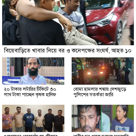
বিয়েবাড়িতে খাবার নিয়ে বর ও কনেপক্ষের সংঘর্ষ, আহত ১০
২০ টাকার লটারির টিকিটে ৩০
বোমা হামলার শঙ্কায় দেশজুড়ে
লাখ টাকা পাচ্ছেন কৃষক হানিফ
পুলিশের সতর্কতা জারি