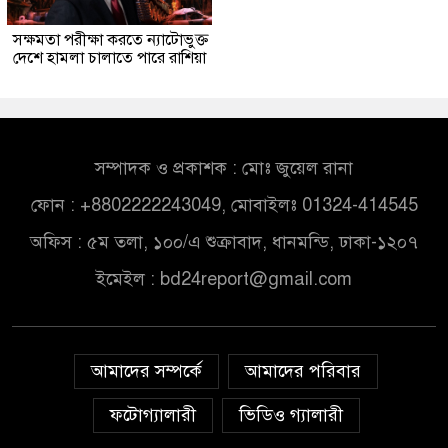
সক্ষমতা পরীক্ষা করতে ন্যাটোভুক্ত
দেশে হামলা চালাতে পারে রাশিয়া
সম্পাদক ও প্রকাশক : মোঃ জুয়েল রানা
ফোন : +8802222243049, মোবাইলঃ 01324-414545
অফিস : ৫ম তলা, ১০০/এ শুক্রাবাদ, ধানমন্ডি, ঢাকা-১২০৭
ইমেইল :
bd24report@gmail.com
আমাদের সম্পর্কে
আমাদের পরিবার
ফটোগ্যালারী
ভিডিও গ্যালারী