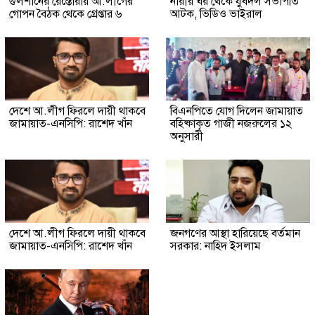
গুলশানের রেস্তোরাঁয় আ.লীগের
নারীর ঘর থেকে যুবদল সভাপতি
গোপন বৈঠক থেকে গ্রেপ্তার ৬
আটক, ভিডিও ভাইরাল
দেশে আ.লীগ ফিরলে দায়ী থাকবে
বিএনপিতে যোগ দিলেন জামায়াত
জামায়াত-এনসিপি: রাশেদ খাঁন
বহিষ্কাকৃত গাজী নজরুলের ১২
অনুসারী
দেশে আ.লীগ ফিরলে দায়ী থাকবে
জনগণের আস্থা হারিয়েছে বর্তমান
জামায়াত-এনসিপি: রাশেদ খাঁন
সরকার: নাহিদ ইসলাম