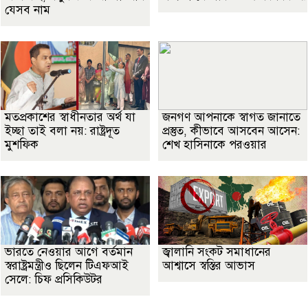
যেসব নাম
মতপ্রকাশের স্বাধীনতার অর্থ যা
জনগণ আপনাকে স্বাগত জানাতে
ইচ্ছা তাই বলা নয়: রাষ্ট্রদূত
প্রস্তুত, কীভাবে আসবেন আসেন:
মুশফিক
শেখ হাসিনাকে পরওয়ার
ভারতে নেওয়ার আগে বর্তমান
জ্বালানি সংকট সমাধানের
স্বরাষ্ট্রমন্ত্রীও ছিলেন টিএফআই
আশ্বাসে স্বস্তির আভাস
সেলে: চিফ প্রসিকিউটর