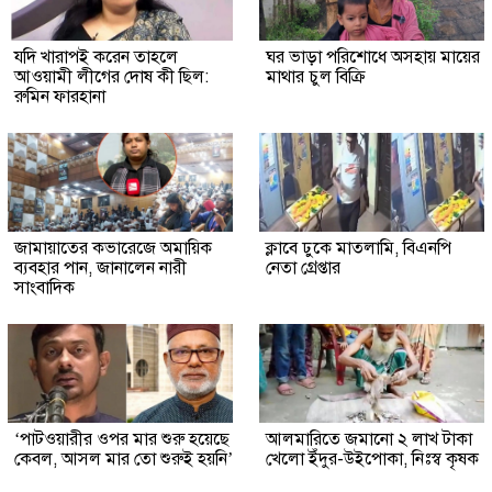
যদি খারাপই করেন তাহলে
ঘর ভাড়া পরিশোধে অসহায় মায়ের
আওয়ামী লীগের দোষ কী ছিল:
মাথার চুল বিক্রি
রুমিন ফারহানা
জামায়াতের কভারেজে অমায়িক
ক্লাবে ঢুকে মাতলামি, বিএনপি
ব্যবহার পান, জানালেন নারী
নেতা গ্রেপ্তার
সাংবাদিক
‘পাটওয়ারীর ওপর মার শুরু হয়েছে
আলমারিতে জমানো ২ লাখ টাকা
কেবল, আসল মার তো শুরুই হয়নি’
খেলো ইঁদুর-উইপোকা, নিঃস্ব কৃষক