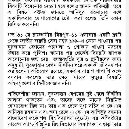
একজন উচ্চপদস্থ সরকারি কর্মকর্তার নৈতিক দায়বদ্ধতার
বিষয়টি বিবেচনায় নেওয়া হবে বলেও জানান প্রতিমন্ত্রী। তবে
এ বিষয়ে বক্তব্য জানতে আনিসুর রহমানের সঙ্গে
একাধিকবার যোগাযোগের চেষ্টা করা হলেও তিনি ফোন
রিসিভ করেননি।
গত ৩১ মে রাজধানীর মিরপুর
–
১১ এলাকার একটি ফ্ল্যাট
থেকে জাতীয় জরুরি সেবা নম্বর ৯৯৯
–
এ ফোন পাওয়ার পর
নুরজাহান বেগমের পচাগলা ও পোকায় খাওয়া মরদেহ
উদ্ধার করে পুলিশ। ঘটনার পর থেকেই বিষয়টি ব্যাপক
আলোচনার জন্ম দেয়। তদন্তসংশ্লিষ্ট সূত্র ও স্থানীয়দের ভাষ্য
অনুযায়ী
,
নুরজাহান বেগম দীর্ঘদিন ধরে একাকী জীবনযাপন
করছিলেন। অভিযোগ রয়েছে
,
একই বাসায় পাশাপাশি কক্ষে
বসবাস করলেও তার মেয়ে মায়ের মৃত্যুর বিষয়টি
আইনশৃঙ্খলা বাহিনীকে জানাননি।
প্রতিবেশীরা জানান
,
নুরজাহান বেগমের দুই ছেলে দীর্ঘদিন
আলাদা থাকতেন এবং তাদের সঙ্গে মায়ের নিয়মিত
যোগাযোগ ছিল না। তার এক ছেলে যুগ্ম সচিব এ কে এম
আনিসুর রহমান এবং অন্য ছেলে এ কে এম আশিকুর রহমান
বাংলাদেশ প্রকৌশল বিশ্ববিদ্যালয়
(
বুয়েট
)
এর কম্পিউটার
সায়েন্স অ্যান্ড ইঞ্জিনিয়ারিং বিভাগের অধ্যাপক। এছাড়া তার