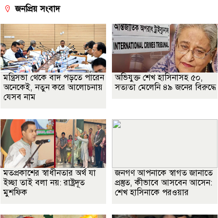
জনপ্রিয় সংবাদ
মন্ত্রিসভা থেকে বাদ পড়তে পারেন
অভিযুক্ত শেখ হাসিনাসহ ৫০,
অনেকেই, নতুন করে আলোচনায়
সত্যতা মেলেনি ৪৯ জনের বিরুদ্ধে
যেসব নাম
মতপ্রকাশের স্বাধীনতার অর্থ যা
জনগণ আপনাকে স্বাগত জানাতে
ইচ্ছা তাই বলা নয়: রাষ্ট্রদূত
প্রস্তুত, কীভাবে আসবেন আসেন:
মুশফিক
শেখ হাসিনাকে পরওয়ার