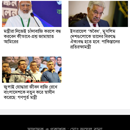
মন্ত্রীরা নিজেই চাঁদাবাজি করলে বন্ধ
ইসরায়েল ‘অবৈধ’, মুসলিম
করবেন কীভাবে-প্রশ্ন জামায়াত
দেশগুলোকে তাদের বিরুদ্ধে
আমিরের
ঐক্যবদ্ধ হতে হবে: পাকিস্তানের
প্রতিরক্ষামন্ত্রী
জুলাই যোদ্ধারা জীবন বাজি রেখে
বাংলাদেশকে নতুন করে স্বাধীন
করেছে: গণপূর্ত মন্ত্রী
সম্পাদক ও প্রকাশক : মোঃ জুয়েল রানা