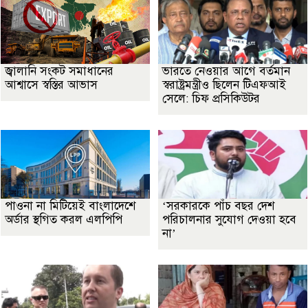
জ্বালানি সংকট সমাধানের
ভারতে নেওয়ার আগে বর্তমান
আশ্বাসে স্বস্তির আভাস
স্বরাষ্ট্রমন্ত্রীও ছিলেন টিএফআই
সেলে: চিফ প্রসিকিউটর
পাওনা না মিটিয়েই বাংলাদেশে
‘সরকারকে পাঁচ বছর দেশ
অর্ডার স্থগিত করল এলপিপি
পরিচালনার সুযোগ দেওয়া হবে
না’