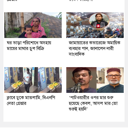
ঘর ভাড়া পরিশোধে অসহায়
জামায়াতের কভারেজে অমায়িক
মায়ের মাথার চুল বিক্রি
ব্যবহার পান, জানালেন নারী
সাংবাদিক
ক্লাবে ঢুকে মাতলামি, বিএনপি
‘পাটওয়ারীর ওপর মার শুরু
নেতা গ্রেপ্তার
হয়েছে কেবল, আসল মার তো
শুরুই হয়নি’