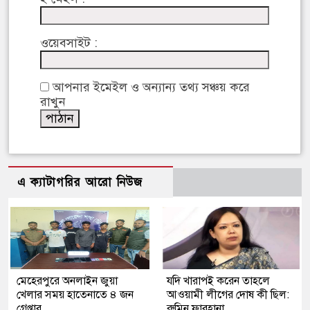
ওয়েবসাইট :
আপনার ইমেইল ও অন্যান্য তথ্য সঞ্চয় করে
রাখুন
এ ক্যাটাগরির আরো নিউজ
মেহেরপুরে অনলাইন জুয়া
যদি খারাপই করেন তাহলে
খেলার সময় হাতেনাতে ৪ জন
আওয়ামী লীগের দোষ কী ছিল:
গ্রেপ্তার
রুমিন ফারহানা