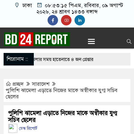
ঢাকা
০৮:৫৩:১৬ পিএম
, রবিবার, ০৯ অগাস্ট
২০২৬, ২৪ শ্রাবণ ১৪৩৩ বঙ্গাব্দ
শিরোনাম ::
নলাইন জুয়া খেলার সময় হাতেনাতে ৪ জন গ্রেপ্তার
 করেন তাহলে আওয়ামী লীগের দোষ কী ছিল: রুমিন
প্রচ্ছদ
সারাদেশ
পুলিশি ঝামেলা এড়াতে নিজের মাকে অস্বীকার যুগ্ম সচিব
ছেলের
িশোধে অসহায় মায়ের মাথার চুল বিক্রি
ভারেজে অমায়িক ব্যবহার পান, জানালেন নারী
পুলিশি ঝামেলা এড়াতে নিজের মাকে অস্বীকার যুগ্ম
সচিব ছেলের
ডেস্ক রিপোর্ট