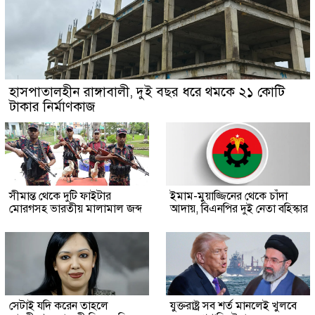
হাসপাতালহীন রাঙ্গাবালী, দুই বছর ধরে থমকে ২১ কোটি
টাকার নির্মাণকাজ
সীমান্ত থেকে দুটি ফাইটার
ইমাম-মুয়াজ্জিনের থেকে চাঁদা
মোরগসহ ভারতীয় মালামাল জব্দ
আদায়, বিএনপির দুই নেতা বহিস্কার
সেটাই যদি করেন তাহলে
যুক্তরাষ্ট্র সব শর্ত মানলেই খুলবে