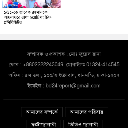
১/১১-তে তারেক রহমানকে
আয়নাঘরে রাখা হয়েছিল: চিফ
প্রসিকিউটর
সম্পাদক ও প্রকাশক : মোঃ জুয়েল রানা
ফোন : +8802222243049, মোবাইলঃ 01324-414545
অফিস : ৫ম তলা, ১০০/এ শুক্রাবাদ, ধানমন্ডি, ঢাকা-১২০৭
ইমেইল :
bd24report@gmail.com
আমাদের সম্পর্কে
আমাদের পরিবার
ফটোগ্যালারী
ভিডিও গ্যালারী