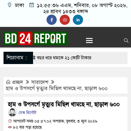
ঢাকা
১২:৫৫:৩৭ এএম
, শনিবার, ০৮ অগাস্ট ২০২৬,
২৪ শ্রাবণ ১৪৩৩ বঙ্গাব্দ
শিরোনাম ::
ন রাঙ্গাবালী, দুই বছর ধরে থমকে ২১ কোটি টাকার
প্রচ্ছদ
সারাদেশ
কে দুটি ফাইটার মোরগসহ ভারতীয় মালামাল জব্দ
হাম ও উপসর্গে মৃত্যুর মিছিল থামছে না, ছাড়াল ৬০০
জিনের থেকে চাঁদা আদায়, বিএনপির দুই নেতা বহিস্কার
হাম ও উপসর্গে মৃত্যুর মিছিল থামছে না, ছাড়াল ৬০০
করেন তাহলে আ.লীগের দোষ কী ছিল: রুমিন ফারহানা
ডেস্ক রির্পোট
 সব শর্ত মানলেই খুলবে হরমুজ প্রণালি: ইরান
আপডেট সময় ০৫:৫৭:০২ অপরাহ্ন, বুধবার, ৩ জুন ২০২৬
৮২ বার পড়া হয়েছে