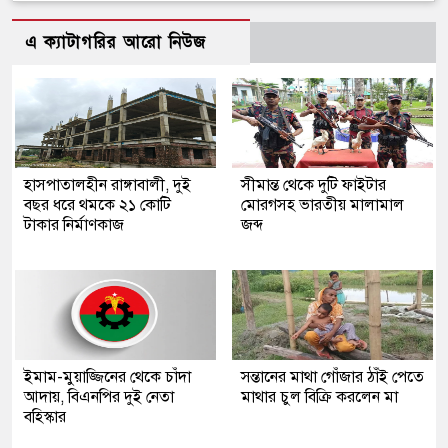
এ ক্যাটাগরির আরো নিউজ
হাসপাতালহীন রাঙ্গাবালী, দুই
সীমান্ত থেকে দুটি ফাইটার
বছর ধরে থমকে ২১ কোটি
মোরগসহ ভারতীয় মালামাল
টাকার নির্মাণকাজ
জব্দ
ইমাম-মুয়াজ্জিনের থেকে চাঁদা
সন্তানের মাথা গোঁজার ঠাঁই পেতে
আদায়, বিএনপির দুই নেতা
মাথার চুল বিক্রি করলেন মা
বহিস্কার