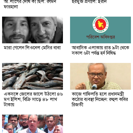
আ.লীগের দোষ কী ছিল: রুমিন
হরমুজ প্রণালি: ইরান
ফারহানা
মারা গেলেন লিওনেল মেসির বাবা
আবাসিক এলাকায় রাত ৯টা থেকে
সকাল ৬টা পর্যন্ত হর্ন নিষিদ্ধ
একসঙ্গে জেলের জালে উঠলো ৪৬
কাজে গাফিলতি হলে প্রধানমন্ত্রী
মণ ইলিশ, বিক্রি সাড়ে ৪৮ লাখ
কঠোর ব্যবস্থা নিচ্ছেন: রুহুল কবির
টাকায়
রিজভী