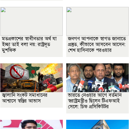
মতপ্রকাশের স্বাধীনতার অর্থ যা
জনগণ আপনাকে স্বাগত জানাতে
ইচ্ছা তাই বলা নয়: রাষ্ট্রদূত
প্রস্তুত, কীভাবে আসবেন আসেন:
মুশফিক
শেখ হাসিনাকে পরওয়ার
জ্বালানি সংকট সমাধানের
ভারতে নেওয়ার আগে বর্তমান
আশ্বাসে স্বস্তির আভাস
স্বরাষ্ট্রমন্ত্রীও ছিলেন টিএফআই
সেলে: চিফ প্রসিকিউটর