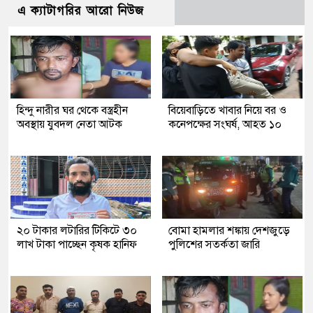
এ ক্যাটাগরির আরো নিউজ
হিন্দু নারীর ঘর থেকে বস্ত্রহীন
বিয়েবাড়িতে খাবার নিয়ে বর ও
অবস্থায় যুবদল নেতা আটক
কনেপক্ষের সংঘর্ষ, আহত ১০
২০ টাকার লটারির টিকিটে ৩০
বোমা হামলার শঙ্কায় দেশজুড়ে
লাখ টাকা পাচ্ছেন কৃষক হানিফ
পুলিশের সতর্কতা জারি