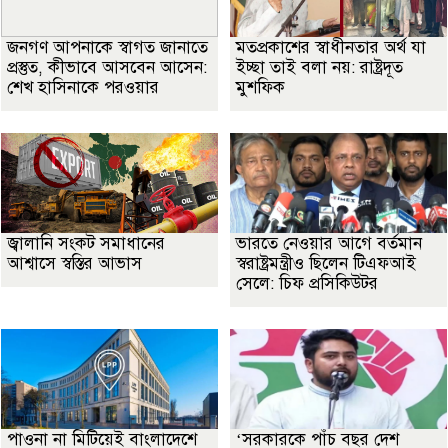
জনগণ আপনাকে স্বাগত জানাতে
মতপ্রকাশের স্বাধীনতার অর্থ যা
প্রস্তুত, কীভাবে আসবেন আসেন:
ইচ্ছা তাই বলা নয়: রাষ্ট্রদূত
শেখ হাসিনাকে পরওয়ার
মুশফিক
জ্বালানি সংকট সমাধানের
ভারতে নেওয়ার আগে বর্তমান
আশ্বাসে স্বস্তির আভাস
স্বরাষ্ট্রমন্ত্রীও ছিলেন টিএফআই
সেলে: চিফ প্রসিকিউটর
পাওনা না মিটিয়েই বাংলাদেশে
‘সরকারকে পাঁচ বছর দেশ