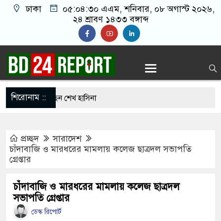
ঢাকা
০৫:০৪:৩১ এএম
, শনিবার, ০৮ অগাস্ট ২০২৬,
২৪ শ্রাবণ ১৪৩৩ বঙ্গাব্দ
শিরোনাম ::
রিকল্পনা করছেন শেখ হাসিনা
 বরণে প্রস্তুত চট্টগ্রাম, উজ্জীবিত নেতাকর্মীরা
প্রচ্ছদ
সারাদেশ
বিমান হামলা করে কাবু করা সম্ভব নয়: ট্রাম্পের শীর্ষ
চাঁদাবাজি ও মারধরের মামলায় কলেজ ছাত্রদল সভাপতি
গ্রেপ্তার
ন-তুরস্কের প্রতিরক্ষা চুক্তি, হামলায় জবাব দেবে তিন
চাঁদাবাজি ও মারধরের মামলায় কলেজ ছাত্রদল
সভাপতি গ্রেপ্তার
ডেস্ক রিপোর্ট