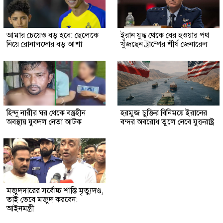
আমার চেয়েও বড় হবে: ছেলেকে
ইরান যুদ্ধ থেকে বের হওয়ার পথ
নিয়ে রোনালদোর বড় আশা
খুঁজছেন ট্রাম্পের শীর্ষ জেনারেল
হিন্দু নারীর ঘর থেকে বস্ত্রহীন
হরমুজ চুক্তির বিনিময়ে ইরানের
অবস্থায় যুবদল নেতা আটক
বন্দর অবরোধ তুলে নেবে যুক্তরাষ্ট্র
মজুদদারের সর্বোচ্চ শাস্তি মৃত্যুদণ্ড,
তাই ভেবে মজুদ করবেন:
আইনমন্ত্রী