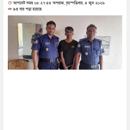
 দশমিক ৩ টন কাঁদুনে গ্যাস আমদানি
আপডেট সময় ০৮:২৭:৪৪ অপরাহ্ন, বৃহস্পতিবার, ৪ জুন ২০২৬
৯৩ বার পড়া হয়েছে
 বড় হবে: ছেলেকে নিয়ে রোনালদোর বড় আশা
কে বের হওয়ার পথ খুঁজছেন ট্রাম্পের শীর্ষ জেনারেল
ঘর থেকে বস্ত্রহীন অবস্থায় যুবদল নেতা আটক
 বিনিময়ে ইরানের বন্দর অবরোধ তুলে নেবে যুক্তরাষ্ট্র
বোচ্চ শাস্তি মৃত্যুদণ্ড, তাই ভেবে মজুদ করবেন: