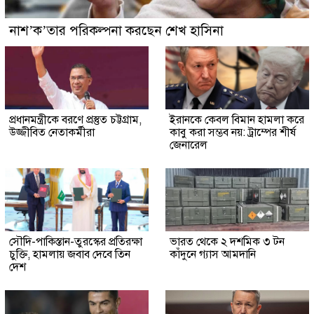
নাশ’ক’তার পরিকল্পনা করছেন শেখ হাসিনা
প্রধানমন্ত্রীকে বরণে প্রস্তুত চট্টগ্রাম,
ইরানকে কেবল বিমান হামলা করে
উজ্জীবিত নেতাকর্মীরা
কাবু করা সম্ভব নয়: ট্রাম্পের শীর্ষ
জেনারেল
সৌদি-পাকিস্তান-তুরস্কের প্রতিরক্ষা
ভারত থেকে ২ দশমিক ৩ টন
চুক্তি, হামলায় জবাব দেবে তিন
কাঁদুনে গ্যাস আমদানি
দেশ