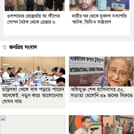
গুলশানের রেস্তোরাঁয় আ.লীগের
নারীর ঘর থেকে যুবদল সভাপতি
গোপন বৈঠক থেকে গ্রেপ্তার ৬
আটক, ভিডিও ভাইরাল
জনপ্রিয় সংবাদ
মন্ত্রিসভা থেকে বাদ পড়তে পারেন
অভিযুক্ত শেখ হাসিনাসহ ৫০,
অনেকেই, নতুন করে আলোচনায়
সত্যতা মেলেনি ৪৯ জনের বিরুদ্ধে
যেসব নাম