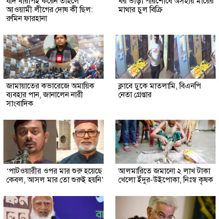
যদি খারাপই করেন তাহলে
ঘর ভাড়া পরিশোধে অসহায় মায়ের
আওয়ামী লীগের দোষ কী ছিল:
মাথার চুল বিক্রি
রুমিন ফারহানা
জামায়াতের কভারেজে অমায়িক
ক্লাবে ঢুকে মাতলামি, বিএনপি
ব্যবহার পান, জানালেন নারী
নেতা গ্রেপ্তার
সাংবাদিক
‘পাটওয়ারীর ওপর মার শুরু হয়েছে
আলমারিতে জমানো ২ লাখ টাকা
কেবল, আসল মার তো শুরুই হয়নি’
খেলো ইঁদুর-উইপোকা, নিঃস্ব কৃষক