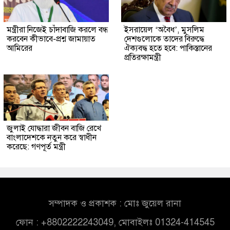
মন্ত্রীরা নিজেই চাঁদাবাজি করলে বন্ধ
ইসরায়েল ‘অবৈধ’, মুসলিম
করবেন কীভাবে-প্রশ্ন জামায়াত
দেশগুলোকে তাদের বিরুদ্ধে
আমিরের
ঐক্যবদ্ধ হতে হবে: পাকিস্তানের
প্রতিরক্ষামন্ত্রী
জুলাই যোদ্ধারা জীবন বাজি রেখে
বাংলাদেশকে নতুন করে স্বাধীন
করেছে: গণপূর্ত মন্ত্রী
সম্পাদক ও প্রকাশক : মোঃ জুয়েল রানা
ফোন : +8802222243049, মোবাইলঃ 01324-414545