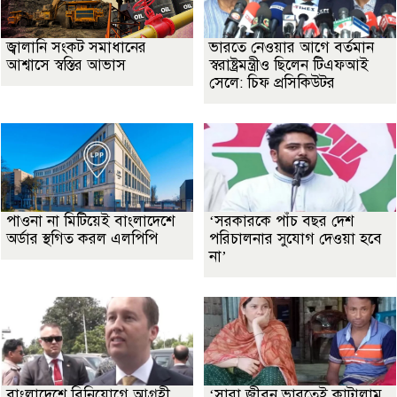
জ্বালানি সংকট সমাধানের
ভারতে নেওয়ার আগে বর্তমান
আশ্বাসে স্বস্তির আভাস
স্বরাষ্ট্রমন্ত্রীও ছিলেন টিএফআই
সেলে: চিফ প্রসিকিউটর
পাওনা না মিটিয়েই বাংলাদেশে
‘সরকারকে পাঁচ বছর দেশ
অর্ডার স্থগিত করল এলপিপি
পরিচালনার সুযোগ দেওয়া হবে
না’
বাংলাদেশে বিনিয়োগে আগ্রহী
‘সারা জীবন ভারতেই কাটালাম,