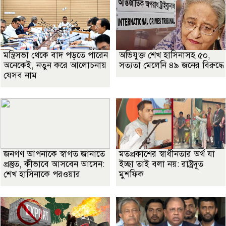
মন্ত্রিসভা থেকে বাদ পড়তে পারেন
অভিযুক্ত শেখ হাসিনাসহ ৫০,
অনেকেই, নতুন করে আলোচনায়
সত্যতা মেলেনি ৪৯ জনের বিরুদ্ধে
যেসব নাম
জনগণ আপনাকে স্বাগত জানাতে
মতপ্রকাশের স্বাধীনতার অর্থ যা
প্রস্তুত, কীভাবে আসবেন আসেন:
ইচ্ছা তাই বলা নয়: রাষ্ট্রদূত
শেখ হাসিনাকে পরওয়ার
মুশফিক