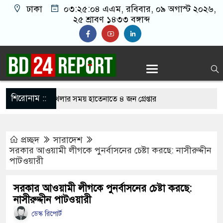
ঢাকা
০৩:২৫:০৫ এএম
, রবিবার, ০৯ অগাস্ট ২০২৬,
২৫ শ্রাবণ ১৪৩৩ বঙ্গাব্দ
শিরোনাম ::
নলাইন জুয়া খেলার সময় হাতেনাতে ৪ জন গ্রেপ্তার
 করেন তাহলে আওয়ামী লীগের দোষ কী ছিল: রুমিন
প্রচ্ছদ
সারাদেশ
সরকার আওয়ামী লীগকে পুনর্বাসনের চেষ্টা করছে: নাসীরুদ্দীন
পাটওয়ারী
িশোধে অসহায় মায়ের মাথার চুল বিক্রি
কভারেজে অমায়িক ব্যবহার পান, জানালেন নারী
সরকার আওয়ামী লীগকে পুনর্বাসনের চেষ্টা করছে:
নাসীরুদ্দীন পাটওয়ারী
ডেস্ক রিপোর্ট