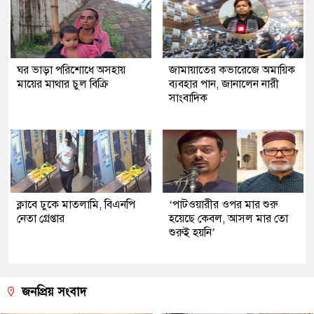
ঘর ভাড়া পরিশোধে অসহায়
জামায়াতের কভারেজে অমায়িক
মায়ের মাথার চুল বিক্রি
ব্যবহার পান, জানালেন নারী
সাংবাদিক
ক্লাবে ঢুকে মাতলামি, বিএনপি
‘পাটওয়ারীর ওপর মার শুরু
নেতা গ্রেপ্তার
হয়েছে কেবল, আসল মার তো
শুরুই হয়নি’
জনপ্রিয় সংবাদ