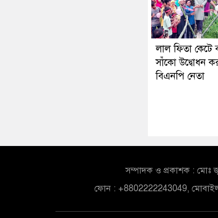
লাল ফিতা কেটে ব
সাঁকো উদ্বোধন 
বিএনপি নেতা
সম্পাদক ও প্রকাশক : মোঃ জ
ফোন : +8802222243049, মোবাই