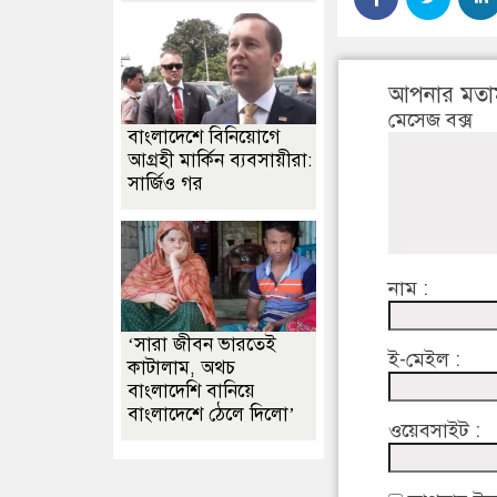
আপনার মতা
মেসেজ বক্স
বাংলাদেশে বিনিয়োগে
আগ্রহী মার্কিন ব্যবসায়ীরা:
সার্জিও গর
নাম :
‘সারা জীবন ভারতেই
ই-মেইল :
কাটালাম, অথচ
বাংলাদেশি বানিয়ে
বাংলাদেশে ঠেলে দিলো’
ওয়েবসাইট :