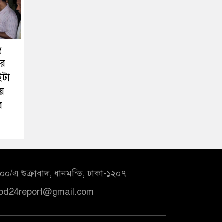
জ
ওর
ইটা
়ে
র
০/এ শুক্রাবাদ, ধানমন্ডি, ঢাকা-১২০৭
bd24report@gmail.com