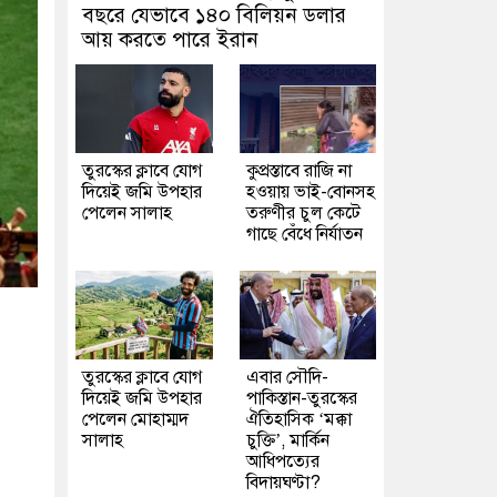
বছরে যেভাবে ১৪০ বিলিয়ন ডলার
আয় করতে পারে ইরান
তুরস্কের ক্লাবে যোগ
কুপ্রস্তাবে রাজি না
দিয়েই জমি উপহার
হওয়ায় ভাই-বোনসহ
পেলেন সালাহ
তরুণীর চুল কেটে
গাছে বেঁধে নির্যাতন
তুরস্কের ক্লাবে যোগ
এবার সৌদি-
দিয়েই জমি উপহার
পাকিস্তান-তুরস্কের
পেলেন মোহাম্মদ
ঐতিহাসিক ‘মক্কা
সালাহ
চুক্তি’, মার্কিন
আধিপত্যের
বিদায়ঘণ্টা?