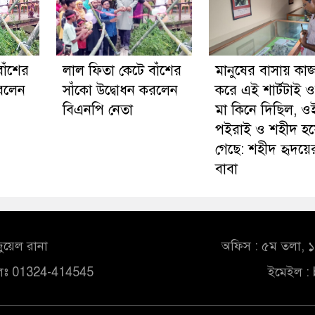
াঁশের
লাল ফিতা কেটে বাঁশের
মানুষের বাসায় কা
করলেন
সাঁকো উদ্বোধন করলেন
করে এই শার্টটাই 
বিএনপি নেতা
মা কিনে দিছিল, ও
পইরাই ও শহীদ হয
গেছে: শহীদ হৃদয়ে
বাবা
ুয়েল রানা
অফিস : ৫ম তলা, ১০
লঃ 01324-414545
ইমেইল :