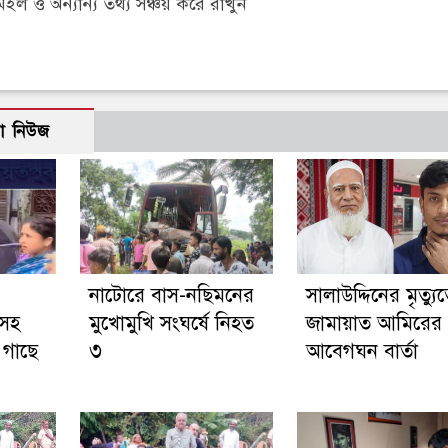
 ও অন্যান্য তথ্য সঞ্চয় করে রাখুন
ো নিউজ
নাটোরে বাস-নছিমনের
সালাউদ্দিনের মৃত্যু
নসহ
মুখোমুখি সংঘর্ষে নিহত
জামায়াত আমিরের
 গাছে
৩
আবেগঘন বার্তা