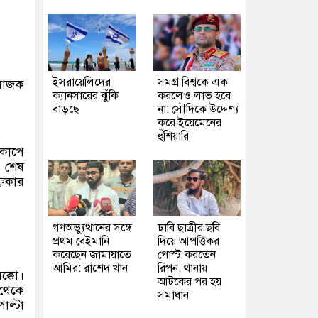
ইসরায়েলিদের
সমগ্র বিশ্বকে এক
আয়োজক
ক্যানসারের ঝুঁকি
করলেও লাভ হবে
বাড়ছে
না: সৌদিকে উদ্দেশ্য
করে ইয়েমেনের
হুঁশিয়ারি
বকাপে
ো শেষ
রিকার
গণঅভ্যুত্থানের সঙ্গে
ঢাবি ছাত্রীর ছবি
প্রথম বেইমানি
দিয়ে আপত্তিকর
করেছেন জামায়াতে
পোস্ট করতেন
আমির: রাশেদ খান
রিপন, থানায়
ক্কো।
আটকের পর হয়
 থেকে
সমাধান
াল্টা