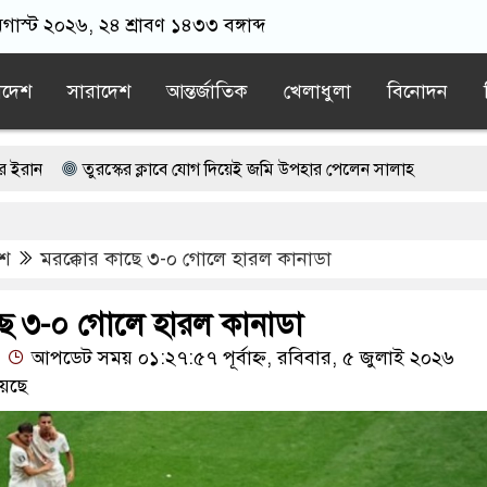
াস্ট ২০২৬, ২৪ শ্রাবণ ১৪৩৩ বঙ্গাব্দ
াদেশ
সারাদেশ
আন্তর্জাতিক
খেলাধুলা
বিনোদন
ুরস্কের ক্লাবে যোগ দিয়েই জমি উপহার পেলেন সালাহ
যোগ দিয়েই জমি উপহার পেলেন মোহাম্মদ সালাহ
েশ
মরক্কোর কাছে ৩-০ গোলে হারল কানাডা
িদের ক্যানসারের ঝুঁকি বাড়ছে
নের সঙ্গে প্রথম বেইমানি করেছেন জামায়াতে আমির: রাশেদ খান
ছে ৩-০ গোলে হারল কানাডা
আপডেট সময় ০১:২৭:৫৭ পূর্বাহ্ন, রবিবার, ৫ জুলাই ২০২৬
াস-নছিমনের মুখোমুখি সংঘর্ষে নিহত ৩
েছে