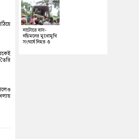
ঠিয়ে
নাটোরে বাস-
নছিমনের মুখোমুখি
সংঘর্ষে নিহত ৩
থেকেই
 তৈরি
পেলেও
খেলায়