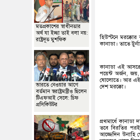
মতপ্রকাশের স্বাধীনতার
অর্থ যা ইচ্ছা তাই বলা নয়:
হিউস্টনে মরক্কোর
রাষ্ট্রদূত মুশফিক
কানাডা। তাতে টুর্
কানাডা এই আসরেই
পয়েন্ট অর্জন, জয
ষোলোতে। আর এই জয
ভারতে নেওয়ার আগে
দেশ মরক্কো।
বর্তমান স্বরাষ্ট্রমন্ত্রীও ছিলেন
টিএফআই সেলে: চিফ
প্রসিকিউটর
প্রথমার্ধে কানাডা
তবে বিরতির পরই 
আজ্জেদিন উনাহি গ