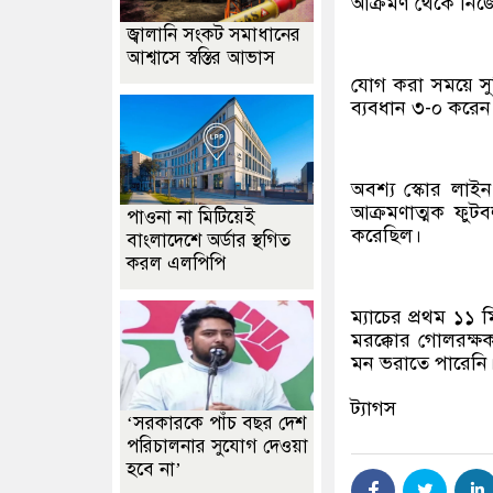
আক্রমণ থেকে নিজের
জ্বালানি সংকট সমাধানের
আশ্বাসে স্বস্তির আভাস
যোগ করা সময়ে সুফ
ব্যবধান ৩-০ করেন
অবশ্য স্কোর লাইন
আক্রমণাত্মক ফুট
পাওনা না মিটিয়েই
করেছিল।
বাংলাদেশে অর্ডার স্থগিত
করল এলপিপি
ম্যাচের প্রথম ১
মরক্কোর গোলরক্ষক
মন ভরাতে পারেনি। শ
ট্যাগস
‘সরকারকে পাঁচ বছর দেশ
পরিচালনার সুযোগ দেওয়া
হবে না’