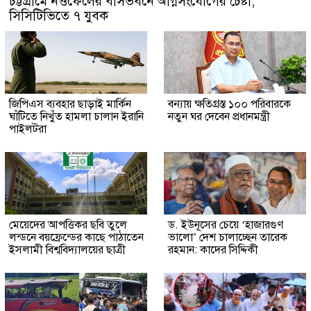
চট্টগ্রামে নওফেলের বাসভবনে অগ্নিসংযোগের চেষ্টা,
সিসিটিভিতে ৭ যুবক
জিপিএস ব্যবহার ছাড়াই মার্কিন
বন্যায় ক্ষতিগ্রস্ত ১০০ পরিবারকে
ঘাঁটিতে নিখুঁত হামলা চালান ইরানি
নতুন ঘর দেবেন প্রধানমন্ত্রী
পাইলটরা
মেয়েদের আপত্তিকর ছবি তুলে
ড. ইউনূসের চেয়ে ‘হাজারগুণ
লন্ডনে বয়ফ্রেন্ডের কাছে পাঠাতেন
ভালো’ দেশ চালাচ্ছেন তারেক
ইসলামী বিশ্ববিদ্যালয়ের ছাত্রী
রহমান: কাদের সিদ্দিকী