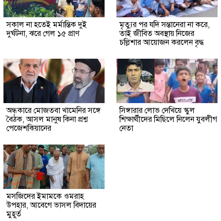
সকাল না হতেই মর্মান্তিক দুই
মৃত্যুর পর যদি সন্তানেরা না করে,
দুর্ঘটনা, ঝরে গেল ১৫ প্রাণ
তাই জীবিত অবস্থায় নিজের
চল্লিশার আয়োজন করলেন বৃদ্ধ
অন্ধকারে মোজতবা খামেনির সঙ্গে
সিঙ্গারার লোভ দেখিয়ে স্কুল
বৈঠক, আসল মানুষ কিনা প্রশ্ন
শিক্ষার্থীদের মিছিলে নিলেন যুবলীগ
পেজেশকিয়ানের
নেতা
মসজিদের ইমামকে ওমরাহ
উপহার, আবেগে ভাসল বিদায়ের
মুহূর্ত