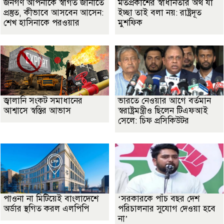
জনগণ আপনাকে স্বাগত জানাতে
মতপ্রকাশের স্বাধীনতার অর্থ যা
প্রস্তুত, কীভাবে আসবেন আসেন:
ইচ্ছা তাই বলা নয়: রাষ্ট্রদূত
শেখ হাসিনাকে পরওয়ার
মুশফিক
জ্বালানি সংকট সমাধানের
ভারতে নেওয়ার আগে বর্তমান
আশ্বাসে স্বস্তির আভাস
স্বরাষ্ট্রমন্ত্রীও ছিলেন টিএফআই
সেলে: চিফ প্রসিকিউটর
পাওনা না মিটিয়েই বাংলাদেশে
‘সরকারকে পাঁচ বছর দেশ
অর্ডার স্থগিত করল এলপিপি
পরিচালনার সুযোগ দেওয়া হবে
না’