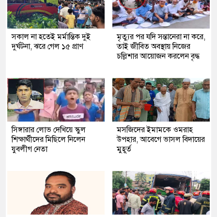
সকাল না হতেই মর্মান্তিক দুই
মৃত্যুর পর যদি সন্তানেরা না করে,
দুর্ঘটনা, ঝরে গেল ১৫ প্রাণ
তাই জীবিত অবস্থায় নিজের
চল্লিশার আয়োজন করলেন বৃদ্ধ
সিঙ্গারার লোভ দেখিয়ে স্কুল
মসজিদের ইমামকে ওমরাহ
শিক্ষার্থীদের মিছিলে নিলেন
উপহার, আবেগে ভাসল বিদায়ের
যুবলীগ নেতা
মুহূর্ত