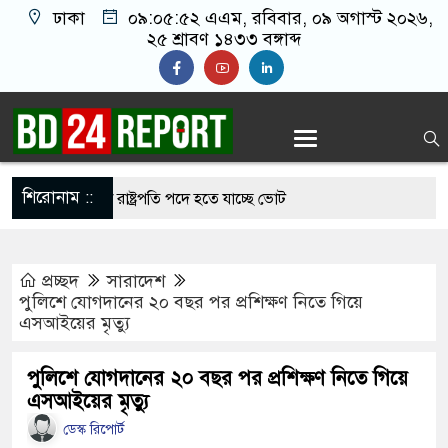
ঢাকা
০৯:০৫:৫৩ এএম
, রবিবার, ০৯ অগাস্ট ২০২৬,
২৫ শ্রাবণ ১৪৩৩ বঙ্গাব্দ
শিরোনাম ::
িতীয়বারের মতো রাষ্ট্রপতি পদে হতে যাচ্ছে ভোট
্রধানমন্ত্রীর বৈঠক হলে অনেক সমস্যার সমাধান হবে:
প্রচ্ছদ
সারাদেশ
মিশনার
পুলিশে যোগদানের ২০ বছর পর প্রশিক্ষণ নিতে গিয়ে
এসআইয়ের মৃত্যু
ভেট টিউশন মহামারি আকার ধারণ করেছে: গণশিক্ষা
পুলিশে যোগদানের ২০ বছর পর প্রশিক্ষণ নিতে গিয়ে
এসআইয়ের মৃত্যু
ককে কুপিয়ে ৯ টুকরো করল ভাড়াটিয়া, উদ্ধার হয়নি পা ও
ডেস্ক রিপোর্ট