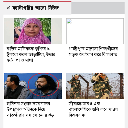
এ ক্যাটাগরির আরো নিউজ
বাড়ির মালিককে কুপিয়ে ৯
গাজীপুরে মাদ্রাসা শিক্ষার্থীদের
টুকরো করল ভাড়াটিয়া, উদ্ধার
সড়ক অব/রোধ করে বি’ক্ষো’ভ
হয়নি পা ও মাথা
হাসিনার সংবাদ সম্মেলনের
সীমান্তে আরও এক
উপস্থাপক অরিনকে নিয়ে
বাংলাদেশিকে গুলি করে মারল
সাতক্ষীরায় সমালোচনার ঝড়
বিএসএফ