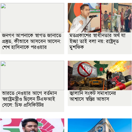
জনগণ আপনাকে স্বাগত জানাতে
মতপ্রকাশের স্বাধীনতার অর্থ যা
প্রস্তুত, কীভাবে আসবেন আসেন:
ইচ্ছা তাই বলা নয়: রাষ্ট্রদূত
শেখ হাসিনাকে পরওয়ার
মুশফিক
ভারতে নেওয়ার আগে বর্তমান
জ্বালানি সংকট সমাধানের
স্বরাষ্ট্রমন্ত্রীও ছিলেন টিএফআই
আশ্বাসে স্বস্তির আভাস
সেলে: চিফ প্রসিকিউটর