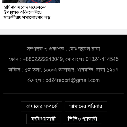
হাসিনার সংবাদ সম্মেলনের
উপস্থাপক অরিনকে নিয়ে
সাতক্ষীরায় সমালোচনার ঝড়
সম্পাদক ও প্রকাশক : মোঃ জুয়েল রানা
ফোন : +8802222243049, মোবাইলঃ 01324-414545
অফিস : ৫ম তলা, ১০০/এ শুক্রাবাদ, ধানমন্ডি, ঢাকা-১২০৭
ইমেইল :
bd24report@gmail.com
আমাদের সম্পর্কে
আমাদের পরিবার
ফটোগ্যালারী
ভিডিও গ্যালারী