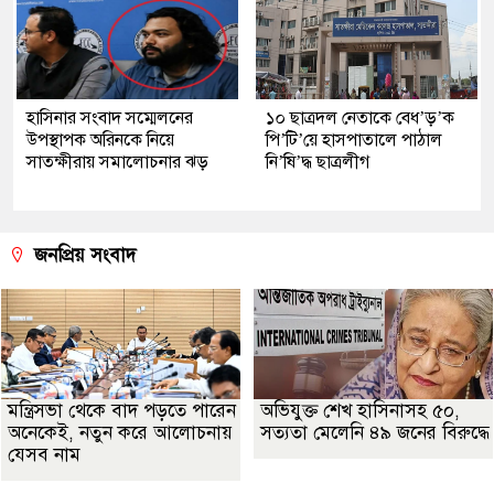
হাসিনার সংবাদ সম্মেলনের
১০ ছাত্রদল নেতাকে বেধ’ড়’ক
উপস্থাপক অরিনকে নিয়ে
পি’টি’য়ে হাসপাতালে পাঠাল
সাতক্ষীরায় সমালোচনার ঝড়
নি’ষি’দ্ধ ছাত্রলীগ
জনপ্রিয় সংবাদ
মন্ত্রিসভা থেকে বাদ পড়তে পারেন
অভিযুক্ত শেখ হাসিনাসহ ৫০,
অনেকেই, নতুন করে আলোচনায়
সত্যতা মেলেনি ৪৯ জনের বিরুদ্ধে
যেসব নাম