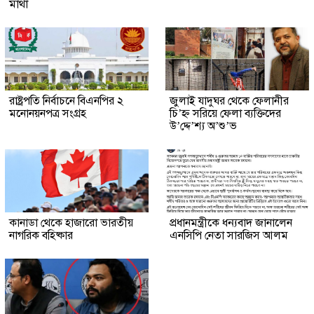
মাথা
রাষ্ট্রপতি নির্বাচনে বিএনপির ২
জুলাই যাদুঘর থেকে ফেলানীর
মনোনয়নপত্র সংগ্রহ
চি’হ্ন সরিয়ে ফেলা ব্যক্তিদের
উ’দ্দে’শ্য অ’শু’ভ
কানাডা থেকে হাজারো ভারতীয়
প্রধানমন্ত্রীকে ধন্যবাদ জানালেন
নাগরিক বহিষ্কার
এনসিপি নেতা সারজিস আলম