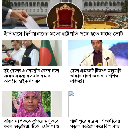
ইতিহাসে দ্বিতীয়বারের মতো রাষ্ট্রপতি পদে হতে যাচ্ছে ভোট
দুই দেশের প্রধানমন্ত্রীর বৈঠক হলে
দেশে প্রাইভেট টিউশন মহামারি
অনেক সমস্যার সমাধান হবে:
আকার ধারণ করেছে: গণশিক্ষা
ভারতীয় হাইকমিশনার
প্রতিমন্ত্রী
বাড়ির মালিককে কুপিয়ে ৯ টুকরো
গাজীপুরে মাদ্রাসা শিক্ষার্থীদের
করল ভাড়াটিয়া, উদ্ধার হয়নি পা ও
সড়ক অব/রোধ করে বি’ক্ষো’ভ