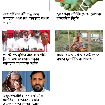
শেখ হাসিনার দৌরাত্ম্য বন্ধে
২৪ ঘণ্টায় নাটকীয় মোড়, নেপথ্যে
ভারতের ওপর চাপ অব্যাহত রাখার
কূটনৈতিক বিবৃতি
আহ্বান
প্রদর্শনীতে মুজিব থাকলেও শহিদ
সন্তানের মাথা গোঁজার ঠাঁই পেতে
জিয়ার নাম না থাকার কারণ
মাথার চুল বিক্রি করলেন মা
জানালেন জামায়াত আমির
মৃত্যু/দণ্ড/প্রাপ্ত হাসিনার হু’ম’কি-
ধম’কির দায় ভারত সরকার
এড়াতে পারে না: ডা. ইরান