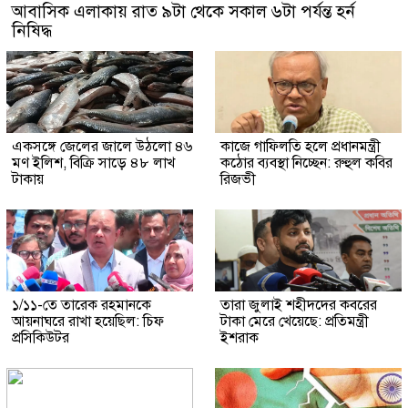
আবাসিক এলাকায় রাত ৯টা থেকে সকাল ৬টা পর্যন্ত হর্ন
নিষিদ্ধ
একসঙ্গে জেলের জালে উঠলো ৪৬
কাজে গাফিলতি হলে প্রধানমন্ত্রী
মণ ইলিশ, বিক্রি সাড়ে ৪৮ লাখ
কঠোর ব্যবস্থা নিচ্ছেন: রুহুল কবির
টাকায়
রিজভী
১/১১-তে তারেক রহমানকে
তারা জুলাই শহীদদের কবরের
আয়নাঘরে রাখা হয়েছিল: চিফ
টাকা মেরে খেয়েছে: প্রতিমন্ত্রী
প্রসিকিউটর
ইশরাক