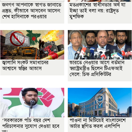
জনগণ আপনাকে স্বাগত জানাতে
মতপ্রকাশের স্বাধীনতার অর্থ যা
প্রস্তুত, কীভাবে আসবেন আসেন:
ইচ্ছা তাই বলা নয়: রাষ্ট্রদূত
শেখ হাসিনাকে পরওয়ার
মুশফিক
জ্বালানি সংকট সমাধানের
ভারতে নেওয়ার আগে বর্তমান
আশ্বাসে স্বস্তির আভাস
স্বরাষ্ট্রমন্ত্রীও ছিলেন টিএফআই
সেলে: চিফ প্রসিকিউটর
‘সরকারকে পাঁচ বছর দেশ
পাওনা না মিটিয়েই বাংলাদেশে
পরিচালনার সুযোগ দেওয়া হবে
অর্ডার স্থগিত করল এলপিপি