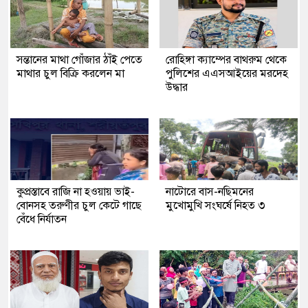
সন্তানের মাথা গোঁজার ঠাঁই পেতে
রোহিঙ্গা ক্যাম্পের বাথরুম থেকে
মাথার চুল বিক্রি করলেন মা
পুলিশের এএসআইয়ের মরদেহ
উদ্ধার
কুপ্রস্তাবে রাজি না হওয়ায় ভাই-
নাটোরে বাস-নছিমনের
বোনসহ তরুণীর চুল কেটে গাছে
মুখোমুখি সংঘর্ষে নিহত ৩
বেঁধে নির্যাতন