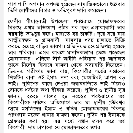
পাশাপাশি অপমান অপদস্ত হয়েছেন সামাজিকভাবে। শুক্রবার
তিনি দোষীদের বিচার ও ক্ষতিপূরণ দাবি করেছেন।
ফেনীর সীমান্তবর্তী উপজেলা পরশুরামে মোজাফফরের
বিরুদ্ধে প্রথম অভিযোগ ওঠার পর ক্ষুব্ধ এলাকাবাসী তার
ঘরবাড়ি ভাঙচুর করে। হারাতে হয় চাকরি। দূরে সরে যায়
আত্মীয়স্বজন ও গ্রামবাসী। মামলার খরচ চালাতে বিক্রি
করতে হয়েছে বাড়ির জায়গা। প্রতিনিয়ত হেয়প্রতিপন্ন হয়েছে
তার পরিবার। এসব কারণে মানসিকভাবে ভেঙে পড়েছেন
মোজাফফর। এদিকে দীর্ঘ আইনি প্রক্রিয়ার পর আদালত
তাকে নির্দোষ হিসাবে মামলা থেকে অব্যাহতি দিয়েছেন।
ডিএনএ পরীক্ষায় জানা যায়
,
কিশোরীর গর্ভের সন্তানের
শিশুটির বাবা ওই ইমাম নন
;
বরং মেয়েটিরই আপন বড়
ভাই। পুলিশের কাছে দেওয়া জবানবন্দিতে ভাই নিজেও
বোনকে ধর্ষণের কথা স্বীকার করেছে। পুলিশ ও স্থানীয় সূত্র
জানায়
,
২০২৪ সালের ২৪ নভেম্বর পরশুরামের ওই
কিশোরীকে ধর্ষণের অভিযোগে তার মা স্থানীয় টেটরশ্বর
জামে মসজিদের ইমাম ও খতিব মোজাফফরের বিরুদ্ধে
পরশুরাম মডেল থানায় মামলা করেন। দুদিন পর ইমামকে
গ্রেফতার করা হয়। এর মধ্যে সন্তান প্রসব করে ওই
কিশোরী। দায় চাপানো হয় মোজাফফরের ওপর।