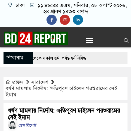
ঢাকা
১১:৪৬:৪৫ এএম
, শনিবার, ০৮ অগাস্ট ২০২৬,
২৪ শ্রাবণ ১৪৩৩ বঙ্গাব্দ
শিরোনাম ::
য় রাত ৯টা থেকে সকাল ৬টা পর্যন্ত হর্ন নিষিদ্ধ
লের জালে উঠলো ৪৬ মণ ইলিশ, বিক্রি সাড়ে ৪৮ লাখ
প্রচ্ছদ
সারাদেশ
ধর্ষণ মামলায় নির্দোষ: ক্ষতিপূরণ চাইলেন পরশুরামের সেই
ইমাম
হলে প্রধানমন্ত্রী কঠোর ব্যবস্থা নিচ্ছেন: রুহুল কবির
ধর্ষণ মামলায় নির্দোষ: ক্ষতিপূরণ চাইলেন পরশুরামের
সেই ইমাম
েক রহমানকে আয়নাঘরে রাখা হয়েছিল: চিফ প্রসিকিউটর
ডেস্ক রিপোর্ট