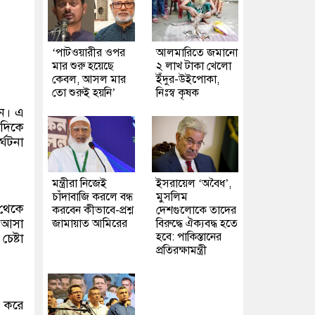
‘পাটওয়ারীর ওপর
আলমারিতে জমানো
মার শুরু হয়েছে
২ লাখ টাকা খেলো
কেবল, আসল মার
ইঁদুর-উইপোকা,
তো শুরুই হয়নি’
নিঃস্ব কৃষক
েন। এ
 দিকে
্ঘটনা
মন্ত্রীরা নিজেই
ইসরায়েল ‘অবৈধ’,
চাঁদাবাজি করলে বন্ধ
মুসলিম
 থেকে
করবেন কীভাবে-প্রশ্ন
দেশগুলোকে তাদের
 আসা
জামায়াত আমিরের
বিরুদ্ধে ঐক্যবদ্ধ হতে
হবে: পাকিস্তানের
েষ্টা
প্রতিরক্ষামন্ত্রী
র করে