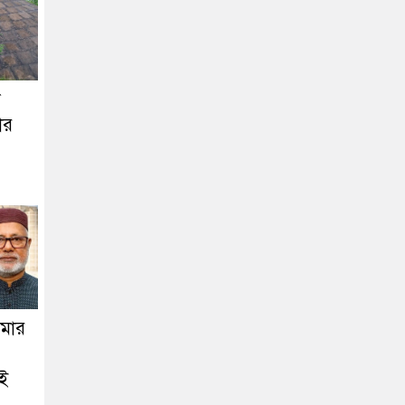
ে
ার
মার
ই