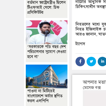
নাটোর আধুনিক স
বর্তমান স্বরাষ্ট্রমন্ত্রীও ছিলেন
চিকিৎসাধীন অবস্থা
টিএফআই সেলে: চিফ
প্রসিকিউটর
নিহতদের মধ্যে 
নিহত ইজিবাইক চা
আরও জানান, ঘাতক 
ট্যাগস
‘সরকারকে পাঁচ বছর দেশ
পরিচালনার সুযোগ দেওয়া
হবে না’
আপনার মতা
মেসেজ বক্স
পাওনা না মিটিয়েই
বাংলাদেশে অর্ডার স্থগিত
করল এলপিপি