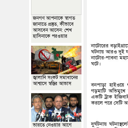
জনগণ আপনাকে স্বাগত
জানাতে প্রস্তুত, কীভাবে
আসবেন আসেন: শেখ
হাসিনাকে পরওয়ার
নাটোরের বড়াইগ্রা
ঘটনায় আরও দুই যা
নাটোর-পাবনা মহাস
ঘটে।
জ্বালানি সংকট সমাধানের
আশ্বাসে স্বস্তির আভাস
বনপাড়া হাইওয়ে থা
গড়মাটি অভিমুখে
একটি ট্রাক ইজিবাই
করলে পরে সেটি 
দুর্ঘটনায় ঘটনাস্
ভারতে নেওয়ার আগে