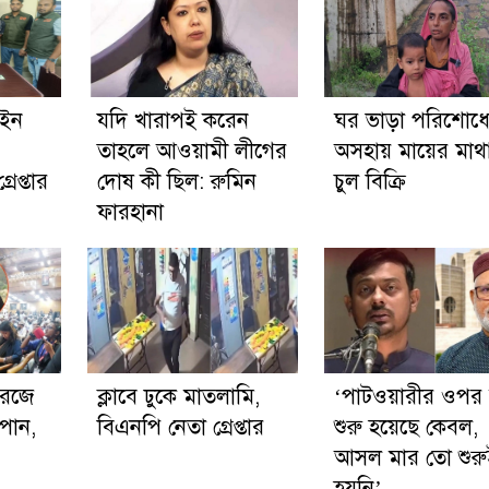
াইন
যদি খারাপই করেন
ঘর ভাড়া পরিশোধ
তাহলে আওয়ামী লীগের
অসহায় মায়ের মাথ
েপ্তার
দোষ কী ছিল: রুমিন
চুল বিক্রি
ফারহানা
রেজে
ক্লাবে ঢুকে মাতলামি,
‘পাটওয়ারীর ওপর 
পান,
বিএনপি নেতা গ্রেপ্তার
শুরু হয়েছে কেবল,
আসল মার তো শুরু
হয়নি’