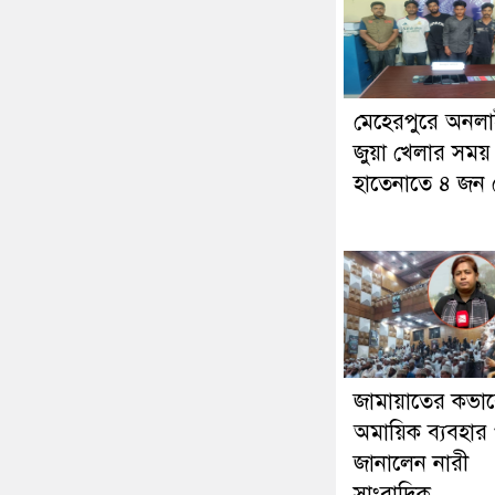
মেহেরপুরে অনল
জুয়া খেলার সময়
হাতেনাতে ৪ জন গ্র
জামায়াতের কভা
অমায়িক ব্যবহার 
জানালেন নারী
সাংবাদিক