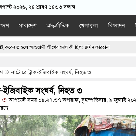
গাস্ট ২০২৬, ২৪ শ্রাবণ ১৪৩৩ বঙ্গাব্দ
াদেশ
সারাদেশ
আন্তর্জাতিক
খেলাধুলা
বিনোদন
ে আওয়ামী লীগের দোষ কী ছিল: রুমিন ফারহানা
র পান, জানালেন নারী সাংবাদিক
ক্লাবে ঢুকে মাতলামি, বিএনপি নেতা গ্রেপ
েশ
নাটোরে ট্রাক-ইজিবাইক সংঘর্ষ, নিহত ৩
২ লাখ টাকা খেলো ইঁদুর-উইপোকা, নিঃস্ব কৃষক
ধ’, মুসলিম দেশগুলোকে তাদের বিরুদ্ধে ঐক্যবদ্ধ হতে হবে: পাকিস্তানের প্রতিরক্ষ
ক-ইজিবাইক সংঘর্ষ, নিহত ৩
আপডেট সময় ০৯:২৭:৩৭ অপরাহ্ন, বৃহস্পতিবার, ৯ জুলাই ২০
য়েছে