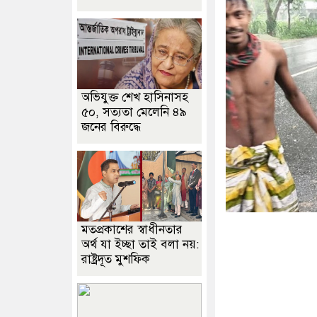
অভিযুক্ত শেখ হাসিনাসহ
৫০, সত্যতা মেলেনি ৪৯
জনের বিরুদ্ধে
মতপ্রকাশের স্বাধীনতার
অর্থ যা ইচ্ছা তাই বলা নয়:
রাষ্ট্রদূত মুশফিক