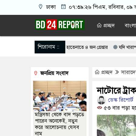
ঢাকা
০৭:৩৯:২৭ পিএম
, রবিবার, ০৯ অ
প্রচ্ছদ
বাংল
শিরোনাম ::
ইন জুয়া খেলার সময় হাতেনাতে ৪ জন গ্রেপ্তার
যদি খারাপই করেন তাহল
ধে অসহায় মায়ের মাথার চুল বিক্রি
জামায়াতের কভারেজে অমায়িক ব্যবহা
প্রচ্ছদ
সারাদ
জনপ্রিয় সংবাদ
র মার শুরু হয়েছে কেবল, আসল মার তো শুরুই হয়নি’
আলমারিতে জমানো 
 চাঁদাবাজি করলে বন্ধ করবেন কীভাবে-প্রশ্ন জামায়াত আমিরের
ইসরায়েল ‘অবৈ
নাটোরে ট্রা
ডেস্ক রিপোর্ট
জীবন বাজি রেখে বাংলাদেশকে নতুন করে স্বাধীন করেছে: গণপূর্ত মন্ত্রী
৫৩ বার পড়া হ
মন্ত্রিসভা থেকে বাদ পড়তে
পারেন অনেকেই, নতুন
করে আলোচনায় যেসব
নাম