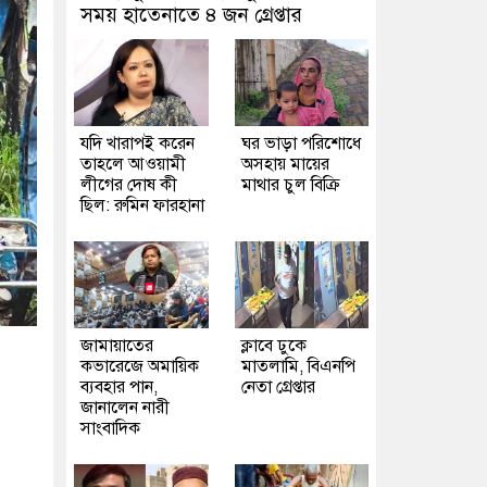
সময় হাতেনাতে ৪ জন গ্রেপ্তার
যদি খারাপই করেন
ঘর ভাড়া পরিশোধে
তাহলে আওয়ামী
অসহায় মায়ের
লীগের দোষ কী
মাথার চুল বিক্রি
ছিল: রুমিন ফারহানা
জামায়াতের
ক্লাবে ঢুকে
কভারেজে অমায়িক
মাতলামি, বিএনপি
ব্যবহার পান,
নেতা গ্রেপ্তার
জানালেন নারী
সাংবাদিক