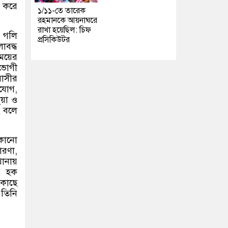
ি করে
১/১১-তে তারেক
রহমানকে আয়নাঘরে
রাখা হয়েছিল: চিফ
ন গলি
প্রসিকিউটর
াবদ্ধ
ময়ের
তভোগী
বাসীর
িযোগ
,
য়া ও
ে বলে
কোনো
ারণা
,
ানায়
ল হক
 কাছে
 তিনি