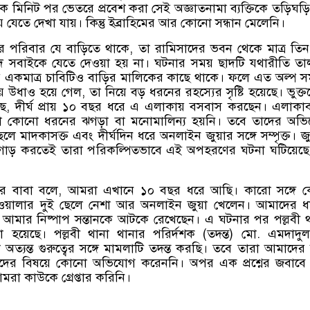
়েক মিনিট পর ভেতরে প্রবেশ করা সেই অজ্ঞাতনামা ব্যক্তিকে তড়িঘড়
ে যেতে দেখা যায়। কিন্তু ইব্রাহিমের আর কোনো সন্ধান মেলেনি।
ির পরিবার যে বাড়িতে থাকে
,
তা রামিসাদের ভবন থেকে মাত্র তি
াদে সবাইকে যেতে দেওয়া হয় না। ঘটনার সময় ছাদটি যথারীতি তাল
র একমাত্র চাবিটিও বাড়ির মালিকের কাছে থাকে। ফলে এত অল্প স
য় উধাও হয়ে গেল
,
তা নিয়ে বড় ধরনের রহস্যের সৃষ্টি হয়েছে। ভুক্
ছে
,
দীর্ঘ প্রায় ১০ বছর ধরে এ এলাকায় বসবাস করছেন। এলাকা
ো কোনো ধরনের ঝগড়া বা মনোমালিন্য হয়নি। তবে তাদের অভ
েলে মাদকাসক্ত এবং দীর্ঘদিন ধরে অনলাইন জুয়ার সঙ্গে সম্পৃক্ত। জু
াড় করতেই তারা পরিকল্পিতভাবে এই অপহরণের ঘটনা ঘটিয়েছ
মের বাবা বলে
,
আমরা এখানে ১০ বছর ধরে আছি। কারো সঙ্গে 
ড়িওয়ালার দুই ছেলে নেশা আর অনলাইন জুয়া খেলেন। আমাদের ধ
 আমার নিষ্পাপ সন্তানকে আটকে রেখেছেন। এ ঘটনার পর পল্লবী থ
হয়েছে। পল্লবী থানা থানার পরির্দশক
(
তদন্ত
)
মো
.
এমদাদু
অত্যন্ত গুরুত্বের সঙ্গে মামলাটি তদন্ত করছি। তবে তারা আমাদের
লেদের বিষয়ে কোনো অভিযোগ করেননি। অপর এক প্রশ্নের জবাবে
মরা কাউকে গ্রেপ্তার করিনি।