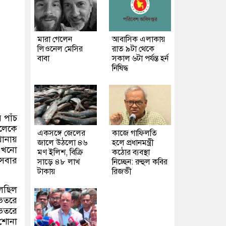
মারা গেলেন
আবাসিক এলাকায়
লিওনেল মেসির
রাত ৯টা থেকে
বাবা
সকাল ৬টা পর্যন্ত হর্ন
নিষিদ্ধ
 পাঁচ
েলেকে
একসঙ্গে জেলের
কাজে গাফিলতি
থানায়
জালে উঠলো ৪৬
হলে প্রধানমন্ত্রী
 এখনো
মণ ইলিশ, বিক্রি
কঠোর ব্যবস্থা
 সবার
সাড়ে ৪৮ লাখ
নিচ্ছেন: রুহুল কবির
টাকায়
রিজভী
লছিল
ভেতরে
ভেতরে
 শোনা