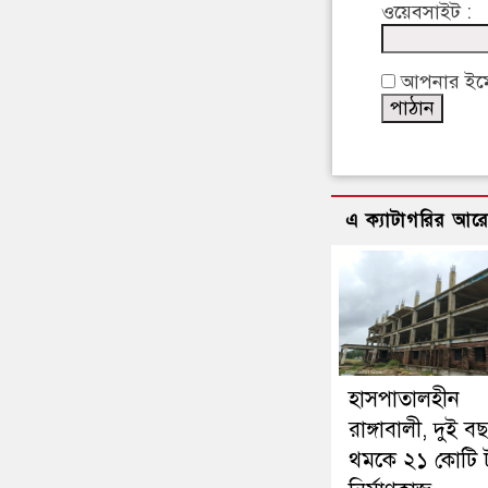
ওয়েবসাইট :
আপনার ইমেইল
এ ক্যাটাগরির আর
হাসপাতালহীন
রাঙ্গাবালী, দুই 
থমকে ২১ কোটি 