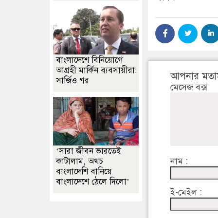
বাংলাদেশে বিনিয়োগে
আগ্রহী মার্কিন ব্যবসায়ীরা:
আপনার মতা
সার্জিও গর
মেসেজ বক্স
‘সারা জীবন ভারতেই
নাম :
কাটালাম, অথচ
বাংলাদেশি বানিয়ে
বাংলাদেশে ঠেলে দিলো’
ই-মেইল :