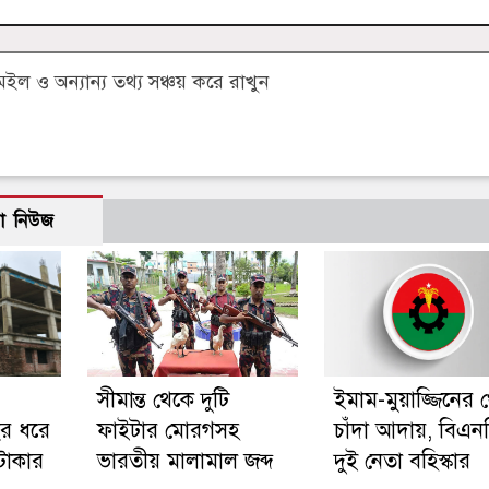
 ও অন্যান্য তথ্য সঞ্চয় করে রাখুন
ো নিউজ
সীমান্ত থেকে দুটি
ইমাম-মুয়াজ্জিনের 
বছর ধরে
ফাইটার মোরগসহ
চাঁদা আদায়, বিএন
টাকার
ভারতীয় মালামাল জব্দ
দুই নেতা বহিস্কার