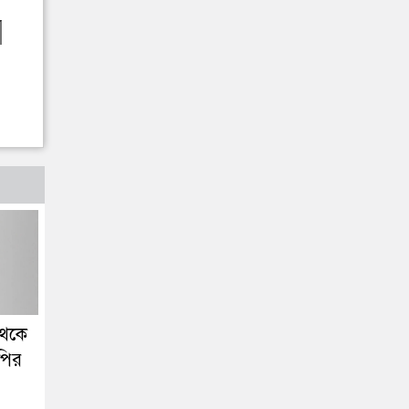
থেকে
পির