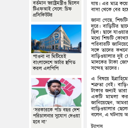
বর্তমান স্বরাষ্ট্রমন্ত্রীও ছিলেন
যায়। এর মাত্র কয
টিএফআই সেলে: চিফ
বাসা থেকে বের হয়
প্রসিকিউটর
জানা গেছে
,
শিশুট
দূরে। বাড়িটির ছ
ছিল। ছাদে যাওয়া
মধ্যে শিশুটি কোথা
পরিবারটি জানিয়ে
সঙ্গে তাদের কখন
বাড়িওয়ালার দুই ছ
পাওনা না মিটিয়েই
মাদকের টাকা জোগ
বাংলাদেশে অর্ডার স্থগিত
সন্দেহ তাদের।
করল এলপিপি
এ বিষয়ে ইব্রাহি
শত্রুতা নেই। বা
টাকার জন্যই তারা
একটি মামলা করা 
জানিয়েছেন
,
আমরা 
বাড়িওয়ালার ছে
‘সরকারকে পাঁচ বছর দেশ
বলেন
,
এ ঘটনায় আ
পরিচালনার সুযোগ দেওয়া
হবে না’
ট্যাগস