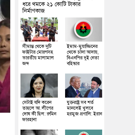
ধরে থমকে ২১ কোটি টাকার
নির্মাণকাজ
সীমান্ত থেকে দুটি
ইমাম-মুয়াজ্জিনের
ফাইটার মোরগসহ
থেকে চাঁদা আদায়,
ভারতীয় মালামাল
বিএনপির দুই নেতা
জব্দ
বহিস্কার
সেটাই যদি করেন
যুক্তরাষ্ট্র সব শর্ত
তাহলে আ.লীগের
মানলেই খুলবে
দোষ কী ছিল: রুমিন
হরমুজ প্রণালি: ইরান
ফারহানা