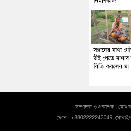
নির্মাণকাজ
সন্তানের মাথা গো
ঠাঁই পেতে মাথার 
বিক্রি করলেন মা
সম্পাদক ও প্রকাশক : মোঃ জ
ফোন : +8802222243049, মোবাই