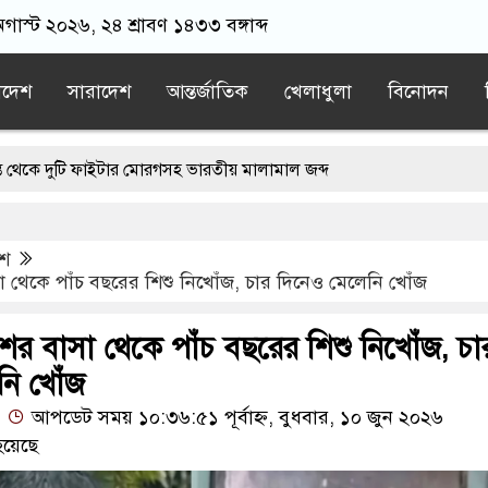
গাস্ট ২০২৬, ২৪ শ্রাবণ ১৪৩৩ বঙ্গাব্দ
াদেশ
সারাদেশ
আন্তর্জাতিক
খেলাধুলা
বিনোদন
ফাইটার মোরগসহ ভারতীয় মালামাল জব্দ
গের দোষ কী ছিল: রুমিন ফারহানা
েশ
াসিক এলাকায় রাত ৯টা থেকে সকাল ৬টা পর্যন্ত হর্ন নিষিদ্ধ
া থেকে পাঁচ বছরের শিশু নিখোঁজ, চার দিনেও মেলেনি খোঁজ
ানমন্ত্রী কঠোর ব্যবস্থা নিচ্ছেন: রুহুল কবির রিজভী
ের বাসা থেকে পাঁচ বছরের শিশু নিখোঁজ, চা
নি খোঁজ
আপডেট সময় ১০:৩৬:৫১ পূর্বাহ্ন, বুধবার, ১০ জুন ২০২৬
হয়েছে