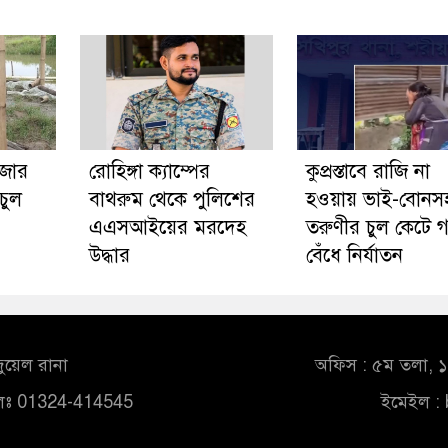
ঁজার
রোহিঙ্গা ক্যাম্পের
কুপ্রস্তাবে রাজি না
চুল
বাথরুম থেকে পুলিশের
হওয়ায় ভাই-বোনস
এএসআইয়ের মরদেহ
তরুণীর চুল কেটে গ
উদ্ধার
বেঁধে নির্যাতন
ুয়েল রানা
অফিস : ৫ম তলা, ১০
লঃ 01324-414545
ইমেইল :