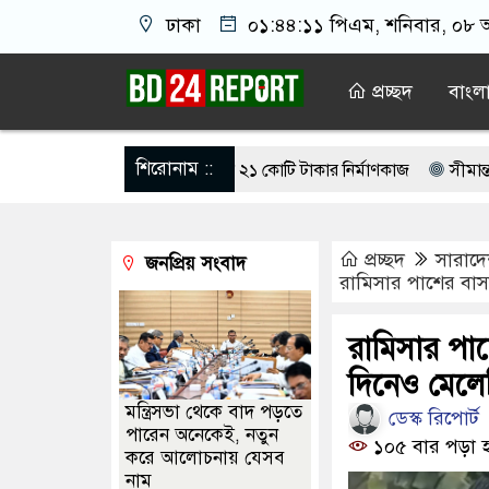
ঢাকা
০১:৪৪:১২ পিএম
, শনিবার, ০৮ অ
প্রচ্ছদ
বাংল
শিরোনাম ::
লী, দুই বছর ধরে থমকে ২১ কোটি টাকার নির্মাণকাজ
সীমান্ত থেকে দুটি 
 চাঁদা আদায়, বিএনপির দুই নেতা বহিস্কার
সেটাই যদি করেন তাহলে আ.লী
প্রচ্ছদ
সারাদ
জনপ্রিয় সংবাদ
নলেই খুলবে হরমুজ প্রণালি: ইরান
মারা গেলেন লিওনেল মেসির বাবা
আব
রামিসার পাশের বাস
উঠলো ৪৬ মণ ইলিশ, বিক্রি সাড়ে ৪৮ লাখ টাকায়
কাজে গাফিলতি হলে প্রধ
রামিসার পাশ
কে আয়নাঘরে রাখা হয়েছিল: চিফ প্রসিকিউটর
দিনেও মেলে
মন্ত্রিসভা থেকে বাদ পড়তে
ডেস্ক রিপোর্ট
পারেন অনেকেই, নতুন
১০৫ বার পড়া 
করে আলোচনায় যেসব
নাম