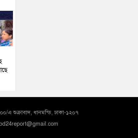
হ
াছে
০/এ শুক্রাবাদ, ধানমন্ডি, ঢাকা-১২০৭
bd24report@gmail.com