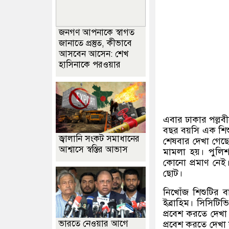
জনগণ আপনাকে স্বাগত
জানাতে প্রস্তুত, কীভাবে
আসবেন আসেন: শেখ
হাসিনাকে পরওয়ার
এবার ঢাকার পল্লবী
বছর বয়সি এক শিশ
জ্বালানি সংকট সমাধানের
শেষবার দেখা গেছ
আশ্বাসে স্বস্তির আভাস
মামলা হয়। পুলি
কোনো প্রমাণ নেই। 
ছোট।
নিখোঁজ শিশুটির ব
ইব্রাহিম। সিসিটিভ
প্রবেশ করতে দেখা
ভারতে নেওয়ার আগে
প্রবেশ করতে দেখা 