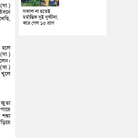
(সা.)
সকাল না হতেই
 ইবনে
মর্মান্তিক দুই দুর্ঘটনা,
খেছি,
ঝরে গেল ১৫ প্রাণ
র হলে
(সা.)
লেন।
 (আ.)
খুলে
 জুতা
পায়ে
শঙ্কা
়িয়ে