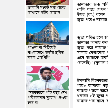
জানাজার জন্য পবিত
জ্বালানি সংকট সমাধানের
খালি পায়ে যেমন 
আশ্বাসে স্বস্তির আভাস
উমর (রা.) বলেন, 
জুতা পরেও নামাজ 
জুতা পবিত্র হলে 
জানাজা আদায় করলে
জুতা পরে নামাজ
পাওনা না মিটিয়েই
সালাম ফেরানোর প
বাংলাদেশে অর্ডার স্থগিত
এসে আমাকে অবহি
করল এলপিপি
ফেলেছি।’ (সুনানে
ইসলামি বিশেষজ্ঞর
পরেও জানাজা পড়া 
নামাজ পড়লে তাতে
‘সরকারকে পাঁচ বছর দেশ
থকালে ওই জুতা পরে
পরিচালনার সুযোগ দেওয়া
নামাজ পড়া যাবে,
হবে না’