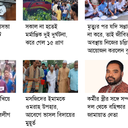
পথসভা
সকাল না হতেই
মৃত্যুর পর যদি সন্ত
ি
মর্মান্তিক দুই দুর্ঘটনা,
না করে, তাই জীবি
ঝরে গেল ১৫ প্রাণ
অবস্থায় নিজের চল্ল
আয়োজন করলেন বৃদ
েখিয়ে
মসজিদের ইমামকে
কর্মীর স্ত্রীর সঙ্গে সম্
ওমরাহ উপহার,
দল থেকে বহিষ্কার
ুবলীগ
আবেগে ভাসল বিদায়ের
জামায়াত নেতা
মুহূর্ত