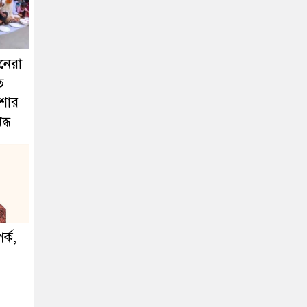
ানেরা
ত
িশার
্ধ
পর্ক,