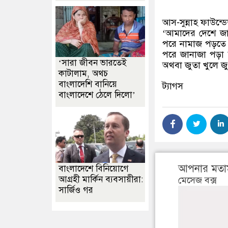
আস-সুন্নাহ ফাউন্ড
‘আমাদের দেশে জান
পরে নামাজ পড়তে 
পরে জানাজা পড়া
‘সারা জীবন ভারতেই
অথবা জুতা খুলে জু
কাটালাম, অথচ
বাংলাদেশি বানিয়ে
ট্যাগস
বাংলাদেশে ঠেলে দিলো’
আপনার মতা
বাংলাদেশে বিনিয়োগে
আগ্রহী মার্কিন ব্যবসায়ীরা:
মেসেজ বক্স
সার্জিও গর