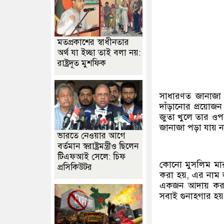
মতপ্রকাশের স্বাধীনতার
অর্থ যা ইচ্ছা তাই বলা নয়:
রাষ্ট্রদূত মুশফিক
সাধারণত জানাজা 
দাঁড়ানোর প্রয়োজন
জুতা খুলে তার ওপর
জানাজা পড়া যায় ন
ভারতে নেওয়ার আগে
বর্তমান স্বরাষ্ট্রমন্ত্রীও ছিলেন
টিএফআই সেলে: চিফ
কোনো মুসলিম মারা
প্রসিকিউটর
করা হয়, এর নাম 
একজন আদায় করলে
সবাই গুনাহগার হয়