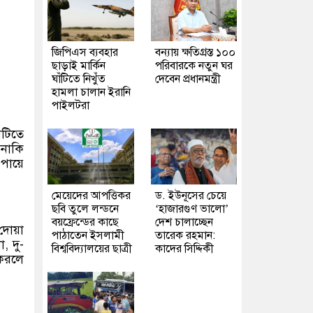
জিপিএস ব্যবহার
বন্যায় ক্ষতিগ্রস্ত ১০০
ছাড়াই মার্কিন
পরিবারকে নতুন ঘর
ঘাঁটিতে নিখুঁত
দেবেন প্রধানমন্ত্রী
হামলা চালান ইরানি
পাইলটরা
াটিতে
 নাকি
পায়ে
মেয়েদের আপত্তিকর
ড. ইউনূসের চেয়ে
ছবি তুলে লন্ডনে
‘হাজারগুণ ভালো’
বয়ফ্রেন্ডের কাছে
দেশ চালাচ্ছেন
দোয়া
পাঠাতেন ইসলামী
তারেক রহমান:
, দু-
বিশ্ববিদ্যালয়ের ছাত্রী
কাদের সিদ্দিকী
 করলে