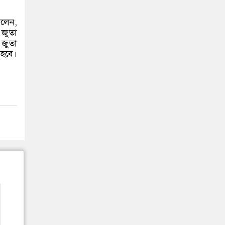
বলেন,
 জুতা
 জুতা
 হবে।