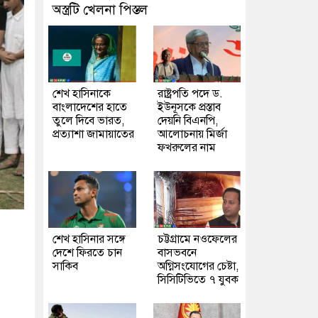
অস্ত্রটি খেলনা পিস্তল
শেখ হাসিনাকে
রাষ্ট্রপতি পদে ড.
বাংলাদেশের হাতে
ইউনূসকে প্রস্তাব
তুলে দিবে ভারত,
দেয়নি বিএনপি,
প্রত্যাশা জামায়াতের
আলোচনায় মির্জা
ফখরুলের নাম
শেখ হাসিনার সঙ্গে
চট্টগ্রামে নওফেলের
দেশে ফিরতে চান
বাসভবনে
সাকিব
অগ্নিসংযোগের চেষ্টা,
সিসিটিভিতে ৭ যুবক