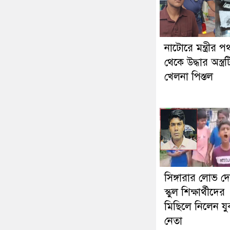
নাটোরে মন্ত্রীর 
থেকে উদ্ধার অস্ত্রট
খেলনা পিস্তল
সিঙ্গারার লোভ দ
স্কুল শিক্ষার্থীদের
মিছিলে নিলেন য
নেতা