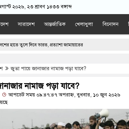
অগাস্ট ২০২৬, ২৩ শ্রাবণ ১৪৩৩ বঙ্গাব্দ
াদেশ
সারাদেশ
আন্তর্জাতিক
খেলাধুলা
বিনোদন
লে দিবে ভারত, প্রত্যাশা জামায়াতের
নার সঙ্গে দেশে ফিরতে চান সাকিব
েশ
জুতা পায়ে জানাজার নামাজ পড়া যাবে?
ড়াই মার্কিন ঘাঁটিতে নিখুঁত হামলা চালান ইরানি পাইলটরা
নে বয়ফ্রেন্ডের কাছে পাঠাতেন ইসলামী বিশ্ববিদ্যালয়ের ছাত্রী
জানাজার নামাজ পড়া যাবে?
আপডেট সময় ০৯:৪৭:৪৭ অপরাহ্ন, বুধবার, ১০ জুন ২০২৬
 হতেই মর্মান্তিক দুই দুর্ঘটনা, ঝরে গেল ১৫ প্রাণ
য়েছে