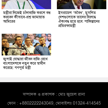
মন্ত্রীরা নিজেই চাঁদাবাজি করলে বন্ধ
ইসরায়েল ‘অবৈধ’, মুসলিম
করবেন কীভাবে-প্রশ্ন জামায়াত
দেশগুলোকে তাদের বিরুদ্ধে
আমিরের
ঐক্যবদ্ধ হতে হবে: পাকিস্তানের
প্রতিরক্ষামন্ত্রী
জুলাই যোদ্ধারা জীবন বাজি রেখে
বাংলাদেশকে নতুন করে স্বাধীন
করেছে: গণপূর্ত মন্ত্রী
সম্পাদক ও প্রকাশক : মোঃ জুয়েল রানা
ফোন : +8802222243049, মোবাইলঃ 01324-414545