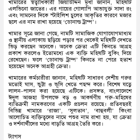
খামারের স্বত্বাধিকারী জিয়াউদ্দিন মৃধা জানান
,
মহিষটি
এলভিনো জাতের। এর গায়ের গোলাপি আভাযুক্ত সাদা রং
এবং সামনের দিকে স্টাইলিশ চুলের আকৃতির কারণে মজার
ছলে এর নাম রাখা হয়েছে
‘
ডোনাল্ড ট্রাম্প
’
।
খামার সূত্রে জানা গেছে
,
নামটি সামাজিক যোগাযোগমাধ্যম
ও স্থানীয় এলাকায় ছড়িয়ে পড়ার পর থেকেই মহিষটি দেখতে
ভিড় করছেন অনেকে। অনেক ক্রেতা এটি কিনতে আগ্রহ
প্রকাশ করলেও ইতোমধ্যে এক ব্যক্তি মহিষটি বুকিং দিয়ে
রেখেছেন। ফলে
‘
ডোনাল্ড ট্রাম্প
’
কিনতে না পেরে হতাশ
হয়েছেন অনেক আগ্রহী ক্রেতা।
খামারের কর্মচারীরা জানান
,
মহিষটি সাধারণ দেশীয় গরুর
মতোই ঘাস
,
ভুট্টা ও ভূসি খেতে পছন্দ করে। বিশেষ যত্নে
লালন
–
পালন করা হয়েছে এটিকে। প্রসঙ্গত
,
বাংলাদেশে
ঈদুল আজহা উপলক্ষে বড় ও আকর্ষণীয় গরু
–
মহিষের
ব্যতিক্রমী নামকরণের একটি প্রচলন রয়েছে। প্রতিবছরই
বিভিন্ন খামারে
‘
রাজা
’, ‘
সুলতান
’, ‘
বাহুবলী
’
কিংবা
আলোচিত ব্যক্তিত্বদের নামে পশুর নাম রাখা হয়
,
যা ক্রেতা
ও দর্শনার্থীদের মধ্যে বাড়তি আগ্রহ তৈরি করে।
ট্যাগস