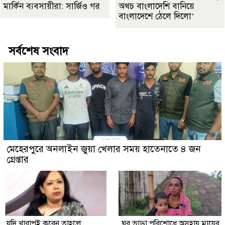
মার্কিন ব্যবসায়ীরা: সার্জিও গর
অথচ বাংলাদেশি বানিয়ে
বাংলাদেশে ঠেলে দিলো’
সর্বশেষ সংবাদ
মেহেরপুরে অনলাইন জুয়া খেলার সময় হাতেনাতে ৪ জন
গ্রেপ্তার
যদি খারাপই করেন তাহলে
ঘর ভাড়া পরিশোধে অসহায় মায়ের