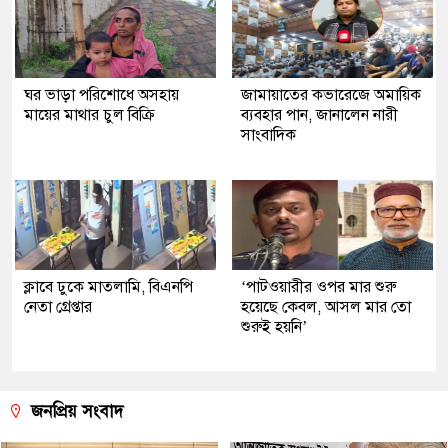
ঘর ভাড়া পরিশোধে অসহায়
জামায়াতের কভারেজে অমায়িক
মায়ের মাথার চুল বিক্রি
ব্যবহার পান, জানালেন নারী
সাংবাদিক
ক্লাবে ঢুকে মাতলামি, বিএনপি
‘পাটওয়ারীর ওপর মার শুরু
নেতা গ্রেপ্তার
হয়েছে কেবল, আসল মার তো
শুরুই হয়নি’
জনপ্রিয় সংবাদ