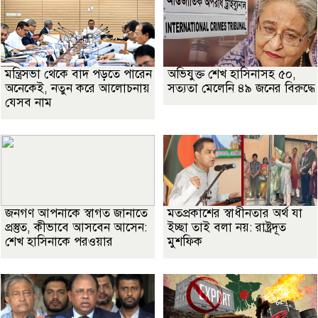
মন্ত্রিসভা থেকে বাদ পড়তে পারেন
অভিযুক্ত শেখ হাসিনাসহ ৫০,
অনেকেই, নতুন করে আলোচনায়
সত্যতা মেলেনি ৪৯ জনের বিরুদ্ধে
যেসব নাম
জনগণ আপনাকে স্বাগত জানাতে
মতপ্রকাশের স্বাধীনতার অর্থ যা
প্রস্তুত, কীভাবে আসবেন আসেন:
ইচ্ছা তাই বলা নয়: রাষ্ট্রদূত
শেখ হাসিনাকে পরওয়ার
মুশফিক