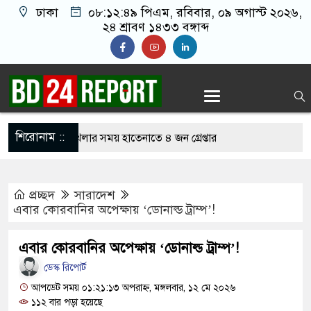
ঢাকা
০৮:১২:৫০ পিএম
, রবিবার, ০৯ অগাস্ট ২০২৬,
২৪ শ্রাবণ ১৪৩৩ বঙ্গাব্দ
শিরোনাম ::
নলাইন জুয়া খেলার সময় হাতেনাতে ৪ জন গ্রেপ্তার
 করেন তাহলে আওয়ামী লীগের দোষ কী ছিল: রুমিন
প্রচ্ছদ
সারাদেশ
এবার কোরবানির অপেক্ষায় ‘ডোনাল্ড ট্রাম্প’!
িশোধে অসহায় মায়ের মাথার চুল বিক্রি
এবার কোরবানির অপেক্ষায় ‘ডোনাল্ড ট্রাম্প’!
ভারেজে অমায়িক ব্যবহার পান, জানালেন নারী
ডেস্ক রিপোর্ট
আপডেট সময় ০১:২১:১৩ অপরাহ্ন, মঙ্গলবার, ১২ মে ২০২৬
১১২ বার পড়া হয়েছে