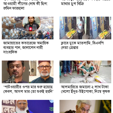
আওয়ামী লীগের দোষ কী ছিল:
মাথার চুল বিক্রি
রুমিন ফারহানা
জামায়াতের কভারেজে অমায়িক
ক্লাবে ঢুকে মাতলামি, বিএনপি
ব্যবহার পান, জানালেন নারী
নেতা গ্রেপ্তার
সাংবাদিক
‘পাটওয়ারীর ওপর মার শুরু হয়েছে
আলমারিতে জমানো ২ লাখ টাকা
কেবল, আসল মার তো শুরুই হয়নি’
খেলো ইঁদুর-উইপোকা, নিঃস্ব কৃষক