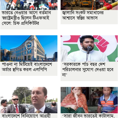
ভারতে নেওয়ার আগে বর্তমান
জ্বালানি সংকট সমাধানের
স্বরাষ্ট্রমন্ত্রীও ছিলেন টিএফআই
আশ্বাসে স্বস্তির আভাস
সেলে: চিফ প্রসিকিউটর
পাওনা না মিটিয়েই বাংলাদেশে
‘সরকারকে পাঁচ বছর দেশ
অর্ডার স্থগিত করল এলপিপি
পরিচালনার সুযোগ দেওয়া হবে
না’
বাংলাদেশে বিনিয়োগে আগ্রহী
‘সারা জীবন ভারতেই কাটালাম,