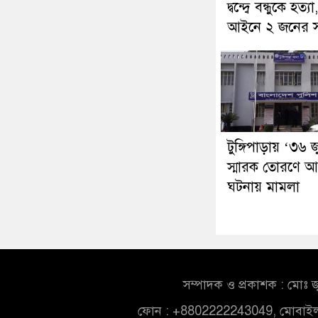
দ্বন্দ্বে বন্ধুকে হত্য
আইনে ২ জনের স
টুঙ্গিপাড়ায় ‘৩৬ 
স্মারক তোরণে আ
ঘটনায় মামলা
সম্পাদক ও প্রকাশক : মোঃ জ
ফোন : +8802222243049, মোবাই