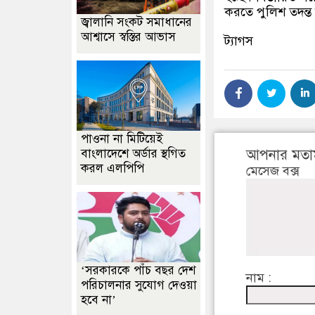
করতে পুলিশ তদন্ত 
জ্বালানি সংকট সমাধানের
আশ্বাসে স্বস্তির আভাস
ট্যাগস
পাওনা না মিটিয়েই
আপনার মতা
বাংলাদেশে অর্ডার স্থগিত
করল এলপিপি
মেসেজ বক্স
‘সরকারকে পাঁচ বছর দেশ
নাম :
পরিচালনার সুযোগ দেওয়া
হবে না’