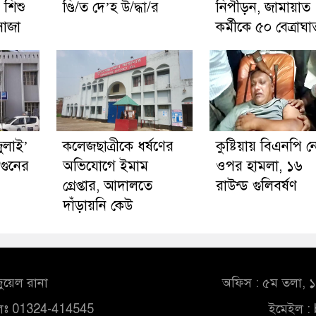
া, শিশু
ণ্ডি/ত দে’হ উ/দ্ধা/র
নিপীড়ন, জামায়াত
াজা
কর্মীকে ৫০ বেত্রাঘা
জুলাই’
কলেজছাত্রীকে ধর্ষণের
কুষ্টিয়ায় বিএনপি 
গুনের
অভিযোগে ইমাম
ওপর হামলা, ১৬
গ্রেপ্তার, আদালতে
রাউন্ড গুলিবর্ষণ
দাঁড়ায়নি কেউ
ুয়েল রানা
অফিস : ৫ম তলা, ১০
লঃ 01324-414545
ইমেইল :