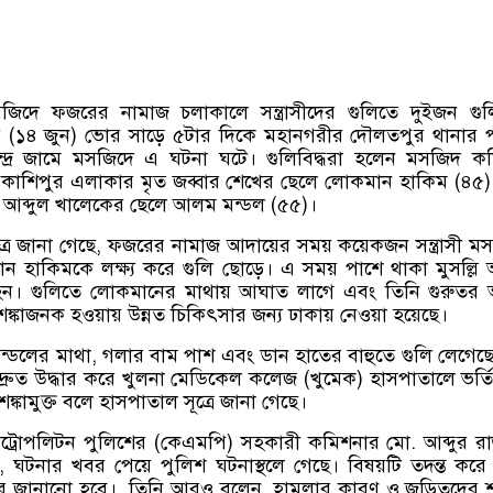
জিদে ফজরের নামাজ চলাকালে সন্ত্রাসীদের গুলিতে দুইজন গুলি
র
(
১৪ জুন
)
ভোর সাড়ে ৫টার দিকে মহানগরীর দৌলতপুর থানার প
েন্দ্র জামে মসজিদে এ ঘটনা ঘটে। গুলিবিদ্ধরা হলেন মসজিদ ক
তর কাশিপুর এলাকার মৃত জব্বার শেখের ছেলে লোকমান হাকিম
(
৪৫
আব্দুল খালেকের ছেলে আলম মন্ডল
(
৫৫
)
।
ত্রে জানা গেছে
,
ফজরের নামাজ আদায়ের সময় কয়েকজন সন্ত্রাসী ম
ন হাকিমকে লক্ষ্য করে গুলি ছোড়ে। এ সময় পাশে থাকা মুসল্ল
ধ হন। গুলিতে লোকমানের মাথায় আঘাত লাগে এবং তিনি গুরুত
ঙ্কাজনক হওয়ায় উন্নত চিকিৎসার জন্য ঢাকায় নেওয়া হয়েছে।
্ডলের মাথা
,
গলার বাম পাশ এবং ডান হাতের বাহুতে গুলি লেগেছ
দ্রুত উদ্ধার করে খুলনা মেডিকেল কলেজ
(
খুমেক
)
হাসপাতালে ভর্ত
্কামুক্ত বলে হাসপাতাল সূত্রে জানা গেছে।
েট্রোপলিটন পুলিশের
(
কেএমপি
)
সহকারী কমিশনার মো
.
আব্দুর রা
,
ঘটনার খবর পেয়ে পুলিশ ঘটনাস্থলে গেছে। বিষয়টি তদন্ত করে
পরে জানানো হবে।
তিনি আরও বলেন
,
হামলার কারণ ও জড়িতদের শ