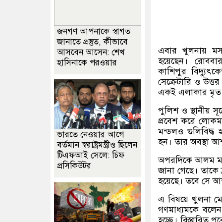
জনগণ আপনাকে স্বাগত
জানাতে প্রস্তুত, কীভাবে
এবার খুলনায় মস
আসবেন আসেন: শেখ
হয়েছেন।
রোববা
হাসিনাকে পরওয়ার
কাশিপুর বিদ্যুৎক
সেক্রেটারি ও উত্
একই এলাকার মৃত 
পুলিশ ও স্থানীয় সূ
প্রবেশ করে লোকমা
মন্ডলও গুলিবিদ্
ভারতে নেওয়ার আগে
হন। তার অবস্থা আশ
বর্তমান স্বরাষ্ট্রমন্ত্রীও ছিলেন
টিএফআই সেলে: চিফ
অপরদিকে আলম মন
প্রসিকিউটর
জানা গেছে। তাকে 
হয়েছে। তবে সে আশঙ
এ বিষয়ে খুলনা ম
গণমাধ্যমকে বলেন
হচ্ছে। বিস্তারিত 