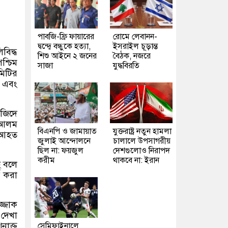
পাবজি-ফ্রি ফায়ারের
রোমে লেবানন-
দ্বন্দ্বে বন্ধুকে হত্যা,
ইসরাইল চূড়ান্ত
বিদ্ধ
শিশু আইনে ২ জনের
বৈঠক, নজরে
শ্চিম
সাজা
যুদ্ধবিরতি
মিটির
)
এবং
সজিদে
ি আলম
বিএনপি ও জামায়াত
যুক্তরাষ্ট্র নতুন হামলা
র আহত
জুলাই আন্দোলনে
চালালে উপসাগরীয়
ছিল না: ফয়জুল
দেশগুলোও নিরাপদ
করীম
থাকবে না: ইরান
ে বলে
ি করা
জ্জাক
 দেখা
নাক্ত
সেমিফাইনালে