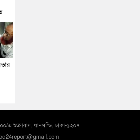
ত
নেতার
০/এ শুক্রাবাদ, ধানমন্ডি, ঢাকা-১২০৭
bd24report@gmail.com