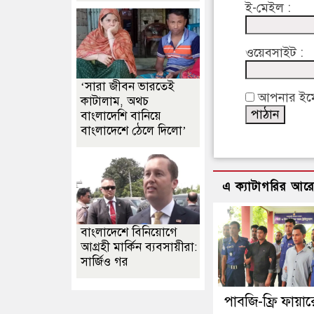
ই-মেইল :
ওয়েবসাইট :
‘সারা জীবন ভারতেই
আপনার ইমেইল
কাটালাম, অথচ
বাংলাদেশি বানিয়ে
বাংলাদেশে ঠেলে দিলো’
এ ক্যাটাগরির আর
বাংলাদেশে বিনিয়োগে
আগ্রহী মার্কিন ব্যবসায়ীরা:
সার্জিও গর
পাবজি-ফ্রি ফায়া