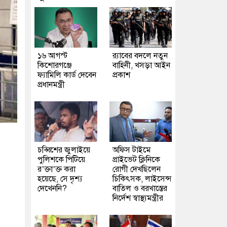
১৬ আগস্ট
র‍্যাবের বদলে নতুন
কিশোরগঞ্জে
বাহিনী, খসড়া আইন
ফ্যামিলি কার্ড দেবেন
প্রকাশ
প্রধানমন্ত্রী
চব্বিশের জুলাইয়ে
অফিস টাইমে
পুলিশকে পিটিয়ে
প্রাইভেট ক্লিনিকে
র’ক্তা’ক্ত করা
রোগী দেখছিলেন
হয়েছে, সে দৃশ্য
চিকিৎসক, লাইসেন্স
দেখেননি?
বাতিল ও বরখাস্তের
নির্দেশ স্বাস্থ্যমন্ত্রীর