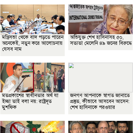
মন্ত্রিসভা থেকে বাদ পড়তে পারেন
অভিযুক্ত শেখ হাসিনাসহ ৫০,
অনেকেই, নতুন করে আলোচনায়
সত্যতা মেলেনি ৪৯ জনের বিরুদ্ধে
যেসব নাম
মতপ্রকাশের স্বাধীনতার অর্থ যা
জনগণ আপনাকে স্বাগত জানাতে
ইচ্ছা তাই বলা নয়: রাষ্ট্রদূত
প্রস্তুত, কীভাবে আসবেন আসেন:
মুশফিক
শেখ হাসিনাকে পরওয়ার