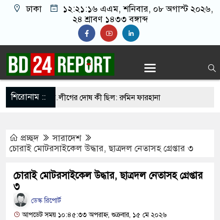
ঢাকা
১২:২১:১৭ এএম
, শনিবার, ০৮ অগাস্ট ২০২৬,
২৪ শ্রাবণ ১৪৩৩ বঙ্গাব্দ
শিরোনাম ::
করেন তাহলে আ.লীগের দোষ কী ছিল: রুমিন ফারহানা
 সব শর্ত মানলেই খুলবে হরমুজ প্রণালি: ইরান
প্রচ্ছদ
সারাদেশ
 লিওনেল মেসির বাবা
চোরাই মোটরসাইকেল উদ্ধার, ছাত্রদল নেতাসহ গ্রেপ্তার ৩
ায় রাত ৯টা থেকে সকাল ৬টা পর্যন্ত হর্ন নিষিদ্ধ
চোরাই মোটরসাইকেল উদ্ধার, ছাত্রদল নেতাসহ গ্রেপ্তার
লের জালে উঠলো ৪৬ মণ ইলিশ, বিক্রি সাড়ে ৪৮ লাখ
৩
ডেস্ক রিপোর্ট
আপডেট সময় ১০:৪৫:৩৩ অপরাহ্ন, শুক্রবার, ১৫ মে ২০২৬