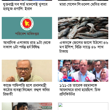
যুক্তরাষ্ট্র সব শর্ত মানলেই খুলবে
মারা গেলেন লিওনেল মেসির বাবা
হরমুজ প্রণালি: ইরান
আবাসিক এলাকায় রাত ৯টা থেকে
একসঙ্গে জেলের জালে উঠলো ৪৬
সকাল ৬টা পর্যন্ত হর্ন নিষিদ্ধ
মণ ইলিশ, বিক্রি সাড়ে ৪৮ লাখ
টাকায়
কাজে গাফিলতি হলে প্রধানমন্ত্রী
১/১১-তে তারেক রহমানকে
কঠোর ব্যবস্থা নিচ্ছেন: রুহুল কবির
আয়নাঘরে রাখা হয়েছিল: চিফ
রিজভী
প্রসিকিউটর