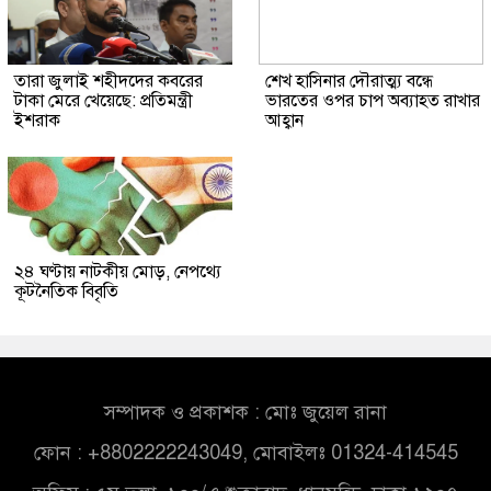
তারা জুলাই শহীদদের কবরের
শেখ হাসিনার দৌরাত্ম্য বন্ধে
টাকা মেরে খেয়েছে: প্রতিমন্ত্রী
ভারতের ওপর চাপ অব্যাহত রাখার
ইশরাক
আহ্বান
২৪ ঘণ্টায় নাটকীয় মোড়, নেপথ্যে
কূটনৈতিক বিবৃতি
সম্পাদক ও প্রকাশক : মোঃ জুয়েল রানা
ফোন : +8802222243049, মোবাইলঃ 01324-414545