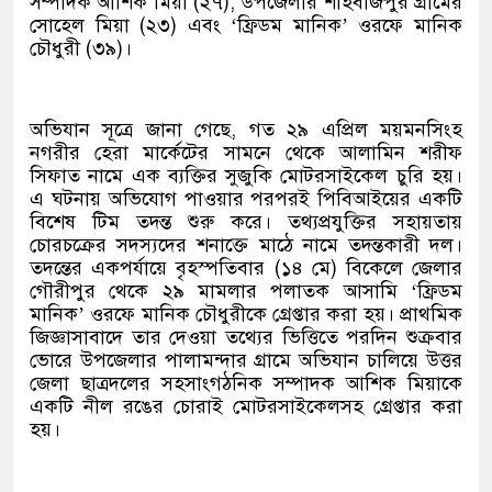
সম্পাদক আশিক মিয়া (২৭), উপজেলার শাহবাজপুর গ্রামের
সোহেল মিয়া (২৩) এবং ‘ফ্রিডম মানিক’ ওরফে মানিক
চৌধুরী (৩৯)।
অভিযান সূত্রে জানা গেছে, গত ২৯ এপ্রিল ময়মনসিংহ
নগরীর হেরা মার্কেটের সামনে থেকে আলামিন শরীফ
সিফাত নামে এক ব্যক্তির সুজুকি মোটরসাইকেল চুরি হয়।
এ ঘটনায় অভিযোগ পাওয়ার পরপরই পিবিআইয়ের একটি
বিশেষ টিম তদন্ত শুরু করে। তথ্যপ্রযুক্তির সহায়তায়
চোরচক্রের সদস্যদের শনাক্তে মাঠে নামে তদন্তকারী দল।
তদন্তের একপর্যায়ে বৃহস্পতিবার (১৪ মে) বিকেলে জেলার
গৌরীপুর থেকে ২৯ মামলার পলাতক আসামি ‘ফ্রিডম
মানিক’ ওরফে মানিক চৌধুরীকে গ্রেপ্তার করা হয়। প্রাথমিক
জিজ্ঞাসাবাদে তার দেওয়া তথ্যের ভিত্তিতে পরদিন শুক্রবার
ভোরে উপজেলার পালামন্দার গ্রামে অভিযান চালিয়ে উত্তর
জেলা ছাত্রদলের সহসাংগঠনিক সম্পাদক আশিক মিয়াকে
একটি নীল রঙের চোরাই মোটরসাইকেলসহ গ্রেপ্তার করা
হয়।