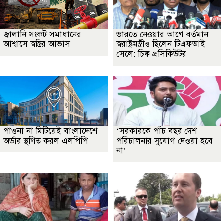
জ্বালানি সংকট সমাধানের
ভারতে নেওয়ার আগে বর্তমান
আশ্বাসে স্বস্তির আভাস
স্বরাষ্ট্রমন্ত্রীও ছিলেন টিএফআই
সেলে: চিফ প্রসিকিউটর
পাওনা না মিটিয়েই বাংলাদেশে
‘সরকারকে পাঁচ বছর দেশ
অর্ডার স্থগিত করল এলপিপি
পরিচালনার সুযোগ দেওয়া হবে
না’