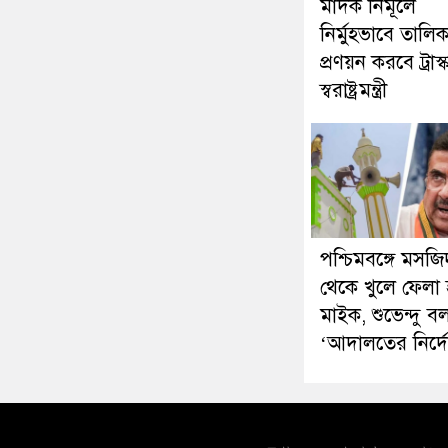
মাদক নির্মূলে
নির্মুহভাবে তালিক
প্রণয়ন করবে ট্রাস্
স্বরাষ্ট্রমন্ত্রী
পশ্চিমবঙ্গে মসজি
থেকে খুলে ফেলা হ
মাইক, শুভেন্দু ব
‘আদালতের নির্দ