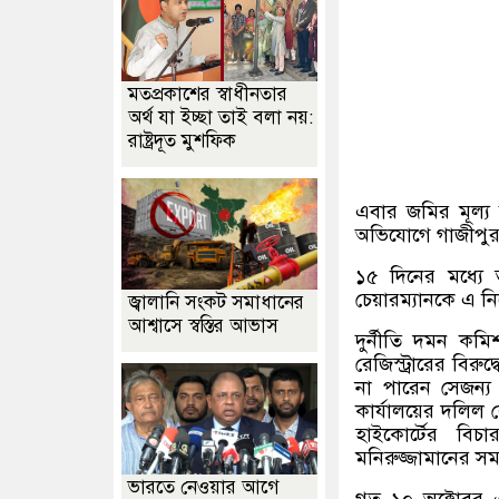
মতপ্রকাশের স্বাধীনতার
অর্থ যা ইচ্ছা তাই বলা নয়:
রাষ্ট্রদূত মুশফিক
এবার জমির মূল্য 
অভিযোগে গাজীপুর স
১৫ দিনের মধ্যে ত
চেয়ারম্যানকে এ নি
জ্বালানি সংকট সমাধানের
আশ্বাসে স্বস্তির আভাস
দুর্নীতি দমন কম
রেজিস্ট্রারের বির
না পারেন সেজন্য 
কার্যালয়ের দলিল
হাইকোর্টের ব
মনিরুজ্জামানের সম
ভারতে নেওয়ার আগে
গত ১০ অক্টোবর 