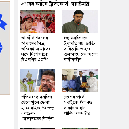
প্রণয়ন করবে ট্রাস্কফোর্স: স্বরাষ্ট্রমন্ত্রী
আ.লীগ শত্রু নয়
শুধু মসজিদের
আমাদের মিত্র,
ইমামতি নয়, জাতির
অচিরেই আমাদের
দায়িত্ব নিতে হবে
সঙ্গে মিশে যাবে:
ওলামায়ে কেরামকে:
বিএনপির এমপি
নাসীরুদ্দীন
পশ্চিমবঙ্গে মসজিদ
দেশের স্বার্থে
থেকে খুলে ফেলা
সবাইকে ঐক্যবদ্ধ
হচ্ছে মাইক, শুভেন্দু
থাকার আহ্বান
বলছেন-
পানিসম্পদমন্ত্রীর
‘আদালতের নির্দেশ’