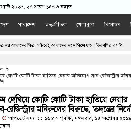
অগাস্ট ২০২৬, ২৩ শ্রাবণ ১৪৩৩ বঙ্গাব্দ
াদেশ
সারাদেশ
আন্তর্জাতিক
খেলাধুলা
বিনোদন
 মিত্র, অচিরেই আমাদের সঙ্গে মিশে যাবে: বিএনপির এমপি
ঙ্গে মসজিদ থেকে খুলে ফেলা হচ্ছে মাইক, শুভেন্দু বলছেন- ‘আদালতের নির্দেশ
েশ
য়াতের স্মারকলিপি
এবার বিএনপিকে ব্যবহার করতে চায় ভারত: রাশেদ প্র
িয়ে কোটি কোটি টাকা হাতিয়ে নেয়ার অভিযোগ সাব-রেজিস্ট্রার মনি
দেশ
র ন্যারেটিভ’ পুরনো রাজনীতি : পররাষ্ট্র প্রতিমন্ত্রী
 কম দেখিয়ে কোটি কোটি টাকা হাতিয়ে নেয়ার
েজিস্ট্রার মনিরুলের বিরুদ্ধে, তদন্তের নির্দ
আপডেট সময় ১১:১৬:৫৫ পূর্বাহ্ন, মঙ্গলবার, ১৫ অক্টোবর ২০১
য়েছে