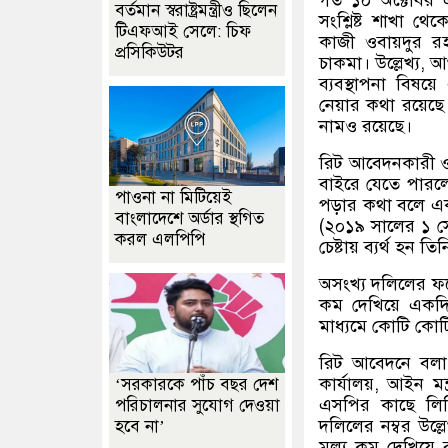
বর্তমান স্বরাষ্ট্রমন্ত্রীও ছিলেন
সংশ্লিষ্ট শাখা 
টিএফআই সেলে: চিফ
কাজী ওবায়দুর রহমা
প্রসিকিউটর
চাকমা। উল্লেখ্য, আ
ব্যবস্থাপনা বিষয়
নেয়ার কথা রয়েছে।
নামও রয়েছে।
রিট আবেদনকারী ও 
বাইরে যেতে পার
পাওনা না মিটিয়েই
পড়ার কথা বলে একব
বাংলাদেশে অর্ডার স্থগিত
(২০১৯ সালের ১ সেপ
করল এলপিপি
চেষ্টায় ব্যর্থ হন তিন
অসংখ্য দলিলের ফট
কম দেখিয়ে একদিক
মাধ্যমে কোটি কোটি
রিট আবেদনে বলা হয়
কার্যালয়, আইন মন্
‘সরকারকে পাঁচ বছর দেশ
এসপির কাছে লিখ
পরিচালনার সুযোগ দেওয়া
দলিলের নম্বর উল
হবে না’
মূল্য কম দেখিয়ে র