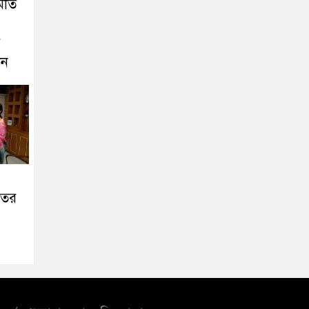
মতি
ে
ীন
তের