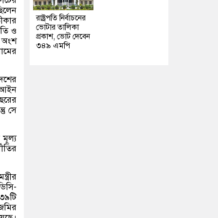
ছিলেন
রাষ্ট্রপতি নির্বাচনের
তীকার
ভোটার তালিকা
ধতি ও
প্রকাশ, ভোট দেবেন
র অংশ
৩৪৯ এমপি
লামের
দেশের
 আইন
বছরের
তু সে
মূল্য
নীতির
ত্রীর
ডিসি-
৩৯টি
 জমির
য়েছে।