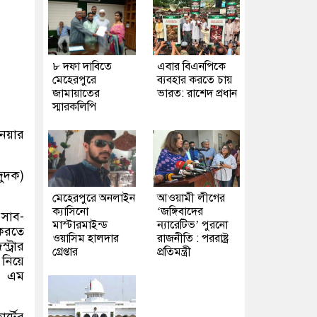
৮ দফা দাবিতে
এবার বিএনপিকে
মেহেরপুরে
ব্যবহার করতে চায়
জামায়াতের
ভারত: রাশেদ প্রধান
স্মারকলিপি
নেয়ার
দুদক)
মেহেরপুরে অনলাইন
আওয়ামী লীগের
ক্যাসিনো
‘জঙ্গিবাদের
 সাব-
মাস্টারমাইন্ড
ন্যারেটিভ’ পুরনো
 করতে
ওয়াসিম হালদার
রাজনীতি : পররাষ্ট্র
ট্রার
গ্রেপ্তার
প্রতিমন্ত্রী
 নিয়ে
স এম
্টের