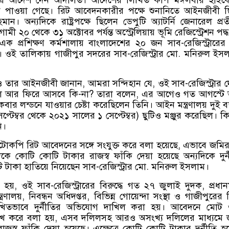
থেকে পাওয়া গেছে। রিট আবেদনকারীর পক্ষে শুনানিতে আইনজীবী 
ন। অন্যদিকে রাষ্ট্রপক্ষে ছিলেন ডেপুটি অ্যাটর্নি জেনারেল প্র
গামী ২০ থেকে ৩১ অক্টোবর পর্যন্ত অস্ট্রেলিয়ায় ভূমি রেজিস্ট্রেশন পদ্
ে এক প্রশিক্ষণ কর্মশালায় বাংলাদেশের ২০ জন সাব-রেজিস্ট্রারে
 ওই তালিকায় গাজীপুর সদরের সাব-রেজিস্ট্রার মো. মনিরুল ইস
তার আইনজীবী জানান, আমরা সন্দিহান যে, ওই সাব-রেজিস্ট্রার 
লে আর ফিরে আসবে কি-না? তারা বলেন, এর আগেও গত আগস্টে
ার লন্ডনে যাওয়ার চেষ্টা করেছিলেন তিনি। আইন মন্ত্রণালয় দুই 
্টেম্বর থেকে ২০২১ সালের ১ সেপ্টেম্বর) ছুটিও মঞ্জুর করেছিল। কিন্
ি।
োকপি রিট আবেদনের সঙ্গে সংযুক্ত করে বলা হয়েছে, এভাবে জমির 
ে কোটি কোটি টাকার রাজস্ব ফাঁকি দেয়া হয়েছে অন্যদিকে দুর্
 টাকা হাতিয়ে নিয়েছেন সাব-রেজিস্ট্রার মো. মনিরুল ইসলাম।
, ওই সাব-রেজিস্ট্রারের বিরুদ্ধে গত ২৭ জুলাই দুদক, প্রধানমন্
ত্রণালয়, নিবন্ধন অধিদপ্তর, বিভিন্ন গোয়েন্দা সংস্থা ও গাজীপুরের 
িতভাবে দুর্নীতির অভিযোগ দাখিল করা হয়। আবেদনে মোট 
্লেখ করে বলা হয়, এসব দলিলসহ আরও অসংখ্য দলিলের মাধ্যমে
াজস্ব ফাঁকি দেয়া হয়েছে। এক্ষেত্রে কোটি কোটি টাকার দুর্নীতি হ