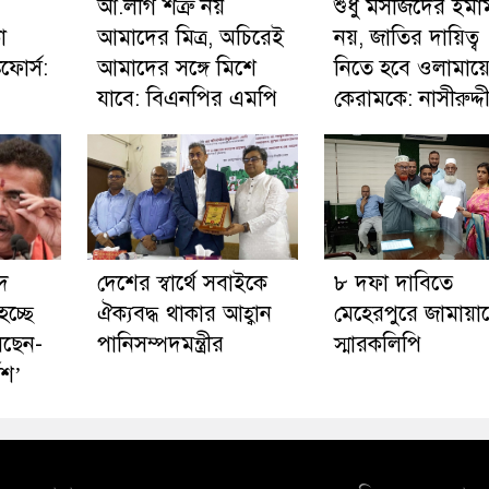
আ.লীগ শত্রু নয়
শুধু মসজিদের ইমা
া
আমাদের মিত্র, অচিরেই
নয়, জাতির দায়িত্ব
কফোর্স:
আমাদের সঙ্গে মিশে
নিতে হবে ওলামায়
যাবে: বিএনপির এমপি
কেরামকে: নাসীরুদ্দ
দ
দেশের স্বার্থে সবাইকে
৮ দফা দাবিতে
চ্ছে
ঐক্যবদ্ধ থাকার আহ্বান
মেহেরপুরে জামায়া
লছেন-
পানিসম্পদমন্ত্রীর
স্মারকলিপি
েশ’