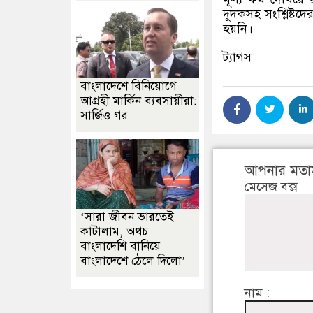
দুদকসহ সংশ্লিষ্টদ
হয়নি।
ট্যাগস
বাংলাদেশে বিনিয়োগে
আগ্রহী মার্কিন ব্যবসায়ীরা:
সার্জিও গর
আপনার মতা
মেসেজ বক্স
‘সারা জীবন ভারতেই
কাটালাম, অথচ
বাংলাদেশি বানিয়ে
বাংলাদেশে ঠেলে দিলো’
নাম :