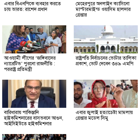
এবার বিএনপিকে ব্যবহার করতে
মেহেরপুরে অনলাইন ক্যাসিনো
চায় ভারত: রাশেদ প্রধান
মাস্টারমাইন্ড ওয়াসিম হালদার
গ্রেপ্তার
আওয়ামী লীগের ‘জঙ্গিবাদের
রাষ্ট্রপতি নির্বাচনের ভোটার তালিকা
ন্যারেটিভ’ পুরনো রাজনীতি :
প্রকাশ, ভোট দেবেন ৩৪৯ এমপি
পররাষ্ট্র প্রতিমন্ত্রী
বারিধারায় পাকিস্তানি
এবার জুলাই হত্যাচেষ্টা মামলায়
হাইকমিশনারের বাসভবনে আগুন,
গ্রেপ্তার মডেল সিমু
আইসিইউতে হাইকমিশনার