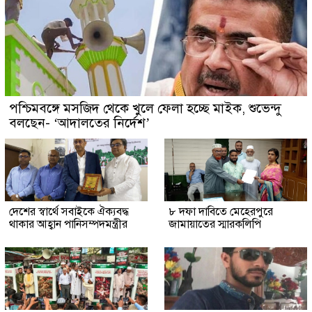
পশ্চিমবঙ্গে মসজিদ থেকে খুলে ফেলা হচ্ছে মাইক, শুভেন্দু
বলছেন- ‘আদালতের নির্দেশ’
দেশের স্বার্থে সবাইকে ঐক্যবদ্ধ
৮ দফা দাবিতে মেহেরপুরে
থাকার আহ্বান পানিসম্পদমন্ত্রীর
জামায়াতের স্মারকলিপি