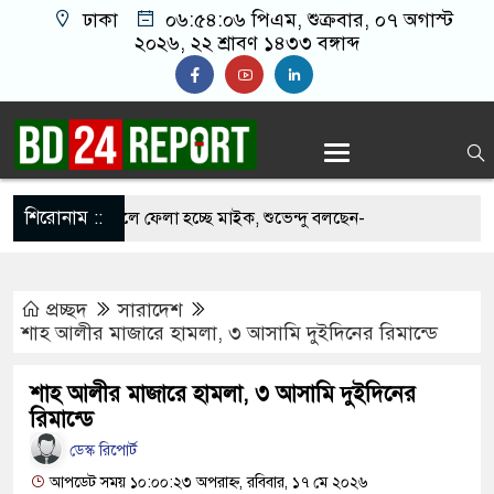
ঢাকা
০৬:৫৪:০৭ পিএম
, শুক্রবার, ০৭ অগাস্ট
২০২৬, ২২ শ্রাবণ ১৪৩৩ বঙ্গাব্দ
শিরোনাম ::
 মসজিদ থেকে খুলে ফেলা হচ্ছে মাইক, শুভেন্দু বলছেন-
দেশ’
প্রচ্ছদ
সারাদেশ
ে সবাইকে ঐক্যবদ্ধ থাকার আহ্বান পানিসম্পদমন্ত্রীর
শাহ আলীর মাজারে হামলা, ৩ আসামি দুইদিনের রিমান্ডে
ে মেহেরপুরে জামায়াতের স্মারকলিপি
শাহ আলীর মাজারে হামলা, ৩ আসামি দুইদিনের
কে ব্যবহার করতে চায় ভারত: রাশেদ প্রধান
রিমান্ডে
ডেস্ক রিপোর্ট
লাইন ক্যাসিনো মাস্টারমাইন্ড ওয়াসিম হালদার গ্রেপ্তার
আপডেট সময় ১০:০০:২৩ অপরাহ্ন, রবিবার, ১৭ মে ২০২৬