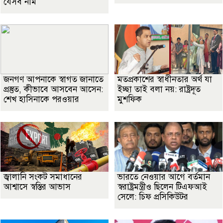
যেসব নাম
জনগণ আপনাকে স্বাগত জানাতে
মতপ্রকাশের স্বাধীনতার অর্থ যা
প্রস্তুত, কীভাবে আসবেন আসেন:
ইচ্ছা তাই বলা নয়: রাষ্ট্রদূত
শেখ হাসিনাকে পরওয়ার
মুশফিক
জ্বালানি সংকট সমাধানের
ভারতে নেওয়ার আগে বর্তমান
আশ্বাসে স্বস্তির আভাস
স্বরাষ্ট্রমন্ত্রীও ছিলেন টিএফআই
সেলে: চিফ প্রসিকিউটর