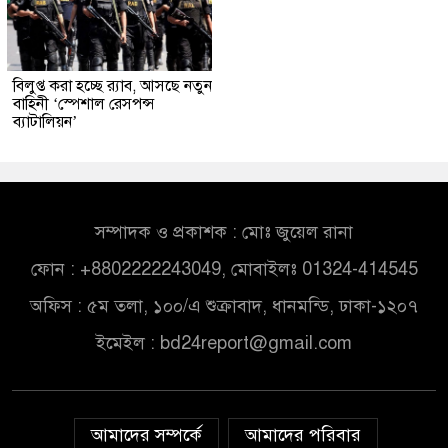
বিলুপ্ত করা হচ্ছে র‍্যাব, আসছে নতুন
বাহিনী ‘স্পেশাল রেসপন্স
ব্যাটালিয়ন’
সম্পাদক ও প্রকাশক : মোঃ জুয়েল রানা
ফোন : +8802222243049, মোবাইলঃ 01324-414545
অফিস : ৫ম তলা, ১০০/এ শুক্রাবাদ, ধানমন্ডি, ঢাকা-১২০৭
ইমেইল :
bd24report@gmail.com
আমাদের সম্পর্কে
আমাদের পরিবার