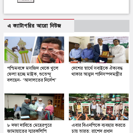
এ ক্যাটাগরির আরো নিউজ
পশ্চিমবঙ্গে মসজিদ থেকে খুলে
দেশের স্বার্থে সবাইকে ঐক্যবদ্ধ
ফেলা হচ্ছে মাইক, শুভেন্দু
থাকার আহ্বান পানিসম্পদমন্ত্রীর
বলছেন- ‘আদালতের নির্দেশ’
৮ দফা দাবিতে মেহেরপুরে
এবার বিএনপিকে ব্যবহার করতে
জামায়াতের স্মারকলিপি
চায় ভারত: রাশেদ প্রধান