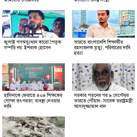
জামায়াত সেক্রেটারি
জানালো তদন্ত সংস্থা
জুলাই গণঅভ্যুত্থান কারো পৈতৃক
ভারতে বাংলাদেশি শিক্ষার্থীর
সম্পত্তি নয়: ইশরাক হোসেন
রহস্যজনক মৃত্যু, পরিবারের দাবি
হত্যা
হাসিনাকে ফেরাতে ৪০৪ শিক্ষকের
সরকার পতনের পর ৯ সেপ্টেম্বর
গোপন তৎপরতা, ব্যবস্থা নেওয়ার
ভারতে পৌঁছান- সাবেক স্বরাষ্ট্রমন্ত্রী
দাবি
আসাদুজ্জামান খান