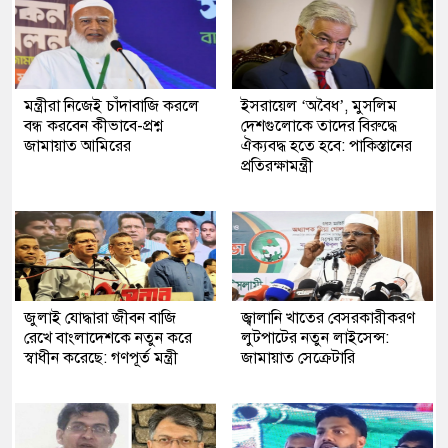
মন্ত্রীরা নিজেই চাঁদাবাজি করলে
ইসরায়েল ‘অবৈধ’, মুসলিম
বন্ধ করবেন কীভাবে-প্রশ্ন
দেশগুলোকে তাদের বিরুদ্ধে
জামায়াত আমিরের
ঐক্যবদ্ধ হতে হবে: পাকিস্তানের
প্রতিরক্ষামন্ত্রী
জুলাই যোদ্ধারা জীবন বাজি
জ্বালানি খাতের বেসরকারীকরণ
রেখে বাংলাদেশকে নতুন করে
লুটপাটের নতুন লাইসেন্স:
স্বাধীন করেছে: গণপূর্ত মন্ত্রী
জামায়াত সেক্রেটারি