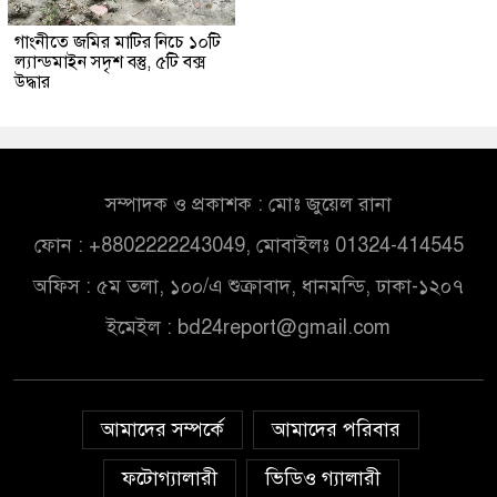
গাংনীতে জমির মাটির নিচে ১০টি
ল্যান্ডমাইন সদৃশ বস্তু, ৫টি বক্স
উদ্ধার
সম্পাদক ও প্রকাশক : মোঃ জুয়েল রানা
ফোন : +8802222243049, মোবাইলঃ 01324-414545
অফিস : ৫ম তলা, ১০০/এ শুক্রাবাদ, ধানমন্ডি, ঢাকা-১২০৭
ইমেইল :
bd24report@gmail.com
আমাদের সম্পর্কে
আমাদের পরিবার
ফটোগ্যালারী
ভিডিও গ্যালারী