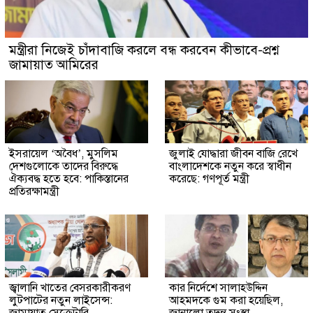
মন্ত্রীরা নিজেই চাঁদাবাজি করলে বন্ধ করবেন কীভাবে-প্রশ্ন
জামায়াত আমিরের
ইসরায়েল ‘অবৈধ’, মুসলিম
জুলাই যোদ্ধারা জীবন বাজি রেখে
দেশগুলোকে তাদের বিরুদ্ধে
বাংলাদেশকে নতুন করে স্বাধীন
ঐক্যবদ্ধ হতে হবে: পাকিস্তানের
করেছে: গণপূর্ত মন্ত্রী
প্রতিরক্ষামন্ত্রী
জ্বালানি খাতের বেসরকারীকরণ
কার নির্দেশে সালাহউদ্দিন
লুটপাটের নতুন লাইসেন্স:
আহমদকে গুম করা হয়েছিল,