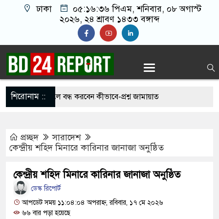
ঢাকা
০৫:১৬:৩৭ পিএম
, শনিবার, ০৮ অগাস্ট
২০২৬, ২৪ শ্রাবণ ১৪৩৩ বঙ্গাব্দ
শিরোনাম ::
েই চাঁদাবাজি করলে বন্ধ করবেন কীভাবে-প্রশ্ন জামায়াত
প্রচ্ছদ
সারাদেশ
ৈধ’, মুসলিম দেশগুলোকে তাদের বিরুদ্ধে ঐক্যবদ্ধ
কেন্দ্রীয় শহিদ মিনারে কারিনার জানাজা অনুষ্ঠিত
ের প্রতিরক্ষামন্ত্রী
কেন্দ্রীয় শহিদ মিনারে কারিনার জানাজা অনুষ্ঠিত
রা জীবন বাজি রেখে বাংলাদেশকে নতুন করে স্বাধীন
ডেস্ক রিপোর্ট
ত্রী
আপডেট সময় ১১:০৪:০৪ অপরাহ্ন, রবিবার, ১৭ মে ২০২৬
৬৬ বার পড়া হয়েছে