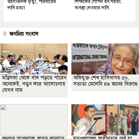
রহস্যজনক মৃত্যু, পরিবারের
শিক্ষকের গোপন তৎপরতা,
দাবি হত্যা
ব্যবস্থা নেওয়ার দাবি
জনপ্রিয় সংবাদ
মন্ত্রিসভা থেকে বাদ পড়তে পারেন
অভিযুক্ত শেখ হাসিনাসহ ৫০,
অনেকেই, নতুন করে আলোচনায়
সত্যতা মেলেনি ৪৯ জনের বিরুদ্ধে
যেসব নাম
জনগণ আপনাকে স্বাগত জানাতে
মতপ্রকাশের স্বাধীনতার অর্থ যা