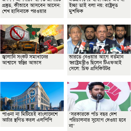
প্রস্তুত, কীভাবে আসবেন আসেন:
ইচ্ছা তাই বলা নয়: রাষ্ট্রদূত
শেখ হাসিনাকে পরওয়ার
মুশফিক
জ্বালানি সংকট সমাধানের
ভারতে নেওয়ার আগে বর্তমান
আশ্বাসে স্বস্তির আভাস
স্বরাষ্ট্রমন্ত্রীও ছিলেন টিএফআই
সেলে: চিফ প্রসিকিউটর
পাওনা না মিটিয়েই বাংলাদেশে
‘সরকারকে পাঁচ বছর দেশ
অর্ডার স্থগিত করল এলপিপি
পরিচালনার সুযোগ দেওয়া হবে
না’