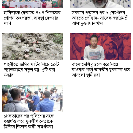
হাসিনাকে ফেরাতে ৪০৪ শিক্ষকের
সরকার পতনের পর ৯ সেপ্টেম্বর
গোপন তৎপরতা, ব্যবস্থা নেওয়ার
ভারতে পৌঁছান- সাবেক স্বরাষ্ট্রমন্ত্রী
দাবি
আসাদুজ্জামান খান
গাংনীতে জমির মাটির নিচে ১০টি
বাংলাদেশি বৃদ্ধকে ধরে নিয়ে
ল্যান্ডমাইন সদৃশ বস্তু, ৫টি বক্স
যাওয়ার পরে ভারতীয় যুবককে ধরে
উদ্ধার
আনলো স্থানীয়রা
গ্রেফতারের পর পুলিশের সঙ্গে
ধস্তাধস্তি করে যুবলীগ নেতাকে
ছিনিয়ে নিলেন কর্মী-সমর্থকরা