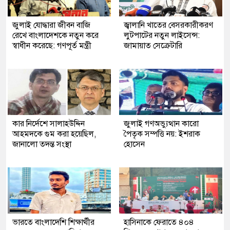
জুলাই যোদ্ধারা জীবন বাজি
জ্বালানি খাতের বেসরকারীকরণ
রেখে বাংলাদেশকে নতুন করে
লুটপাটের নতুন লাইসেন্স:
স্বাধীন করেছে: গণপূর্ত মন্ত্রী
জামায়াত সেক্রেটারি
কার নির্দেশে সালাহউদ্দিন
জুলাই গণঅভ্যুত্থান কারো
আহমদকে গুম করা হয়েছিল,
পৈতৃক সম্পত্তি নয়: ইশরাক
জানালো তদন্ত সংস্থা
হোসেন
ভারতে বাংলাদেশি শিক্ষার্থীর
হাসিনাকে ফেরাতে ৪০৪