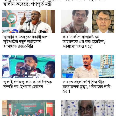
স্বাধীন করেছে: গণপূর্ত মন্ত্রী
জ্বালানি খাতের বেসরকারীকরণ
কার নির্দেশে সালাহউদ্দিন
লুটপাটের নতুন লাইসেন্স:
আহমদকে গুম করা হয়েছিল,
জামায়াত সেক্রেটারি
জানালো তদন্ত সংস্থা
জুলাই গণঅভ্যুত্থান কারো পৈতৃক
ভারতে বাংলাদেশি শিক্ষার্থীর
সম্পত্তি নয়: ইশরাক হোসেন
রহস্যজনক মৃত্যু, পরিবারের দাবি
হত্যা