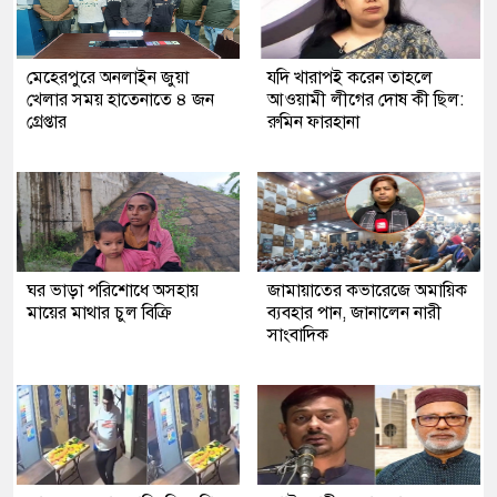
মেহেরপুরে অনলাইন জুয়া
যদি খারাপই করেন তাহলে
খেলার সময় হাতেনাতে ৪ জন
আওয়ামী লীগের দোষ কী ছিল:
গ্রেপ্তার
রুমিন ফারহানা
ঘর ভাড়া পরিশোধে অসহায়
জামায়াতের কভারেজে অমায়িক
মায়ের মাথার চুল বিক্রি
ব্যবহার পান, জানালেন নারী
সাংবাদিক