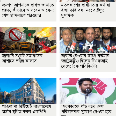
জনগণ আপনাকে স্বাগত জানাতে
মতপ্রকাশের স্বাধীনতার অর্থ যা
প্রস্তুত, কীভাবে আসবেন আসেন:
ইচ্ছা তাই বলা নয়: রাষ্ট্রদূত
শেখ হাসিনাকে পরওয়ার
মুশফিক
জ্বালানি সংকট সমাধানের
ভারতে নেওয়ার আগে বর্তমান
আশ্বাসে স্বস্তির আভাস
স্বরাষ্ট্রমন্ত্রীও ছিলেন টিএফআই
সেলে: চিফ প্রসিকিউটর
পাওনা না মিটিয়েই বাংলাদেশে
‘সরকারকে পাঁচ বছর দেশ
অর্ডার স্থগিত করল এলপিপি
পরিচালনার সুযোগ দেওয়া হবে