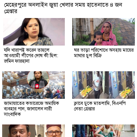
মেহেরপুরে অনলাইন জুয়া খেলার সময় হাতেনাতে ৪ জন
গ্রেপ্তার
যদি খারাপই করেন তাহলে
ঘর ভাড়া পরিশোধে অসহায় মায়ের
আওয়ামী লীগের দোষ কী ছিল:
মাথার চুল বিক্রি
রুমিন ফারহানা
জামায়াতের কভারেজে অমায়িক
ক্লাবে ঢুকে মাতলামি, বিএনপি
ব্যবহার পান, জানালেন নারী
নেতা গ্রেপ্তার
সাংবাদিক