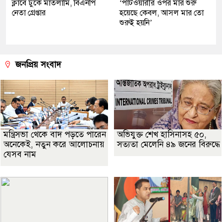
ক্লাবে ঢুকে মাতলামি, বিএনপি
‘পাটওয়ারীর ওপর মার শুরু
নেতা গ্রেপ্তার
হয়েছে কেবল, আসল মার তো
শুরুই হয়নি’
জনপ্রিয় সংবাদ
মন্ত্রিসভা থেকে বাদ পড়তে পারেন
অভিযুক্ত শেখ হাসিনাসহ ৫০,
অনেকেই, নতুন করে আলোচনায়
সত্যতা মেলেনি ৪৯ জনের বিরুদ্ধে
যেসব নাম