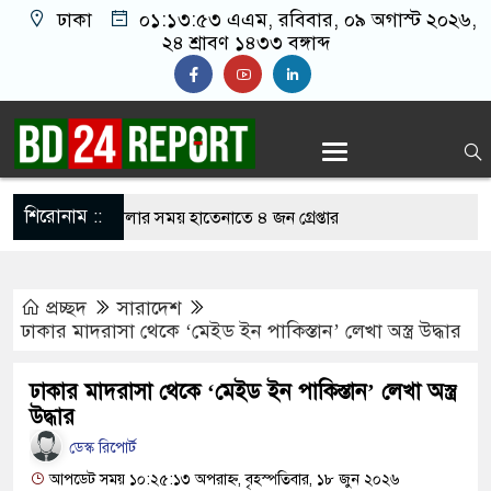
ঢাকা
০১:১৩:৫৪ এএম
, রবিবার, ০৯ অগাস্ট ২০২৬,
২৪ শ্রাবণ ১৪৩৩ বঙ্গাব্দ
শিরোনাম ::
লাইন জুয়া খেলার সময় হাতেনাতে ৪ জন গ্রেপ্তার
করেন তাহলে আওয়ামী লীগের দোষ কী ছিল: রুমিন
প্রচ্ছদ
সারাদেশ
ঢাকার মাদরাসা থেকে ‘মেইড ইন পাকিস্তান’ লেখা অস্ত্র উদ্ধার
শোধে অসহায় মায়ের মাথার চুল বিক্রি
ঢাকার মাদরাসা থেকে ‘মেইড ইন পাকিস্তান’ লেখা অস্ত্র
ভারেজে অমায়িক ব্যবহার পান, জানালেন নারী
উদ্ধার
ডেস্ক রিপোর্ট
আপডেট সময় ১০:২৫:১৩ অপরাহ্ন, বৃহস্পতিবার, ১৮ জুন ২০২৬