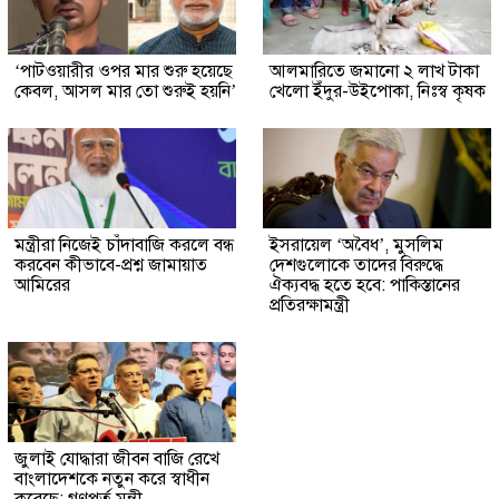
‘পাটওয়ারীর ওপর মার শুরু হয়েছে
আলমারিতে জমানো ২ লাখ টাকা
কেবল, আসল মার তো শুরুই হয়নি’
খেলো ইঁদুর-উইপোকা, নিঃস্ব কৃষক
মন্ত্রীরা নিজেই চাঁদাবাজি করলে বন্ধ
ইসরায়েল ‘অবৈধ’, মুসলিম
করবেন কীভাবে-প্রশ্ন জামায়াত
দেশগুলোকে তাদের বিরুদ্ধে
আমিরের
ঐক্যবদ্ধ হতে হবে: পাকিস্তানের
প্রতিরক্ষামন্ত্রী
জুলাই যোদ্ধারা জীবন বাজি রেখে
বাংলাদেশকে নতুন করে স্বাধীন