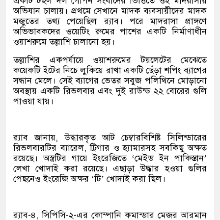
একটি টহল দল গোপন সংবাদের ভিত্তিতে ওই মাদরাসায়
অভিযান চালায়। প্রথমে সেখানে মাদক ব্যবসায়ীদের মাদক
মজুতের তথ্য পেয়েছিল র‍্যাব। পরে মাদরাসা প্রাঙ্গণে
অভিভাবকদের ওয়েটিং রুমের পাশের একটি নির্মাণাধীন
ওয়াশরুমে তল্লাশি চালানো হয়।
তল্লাশির একপর্যায়ে ওয়াশরুমের টয়লেটের মেঝেতে
কয়েকটি ইটের নিচে লুকিয়ে রাখা একটি ছেঁড়া শপিং ব্যাগের
সন্ধান মেলে। সেই ব্যাগের ভেতর সবুজ পলিথিনে মোড়ানো
অবস্থায় একটি রিভলবার এবং দুই রাউন্ড ২২ বোরের গুলি
পাওয়া যায়।
র‍্যাব জানায়, উদ্ধারকৃত আট চেম্বারবিশিষ্ট সিলিন্ডারের
রিভলবারটির ব্যারেল, ট্রিগার ও হ্যামারসহ সবকিছু অক্ষত
রয়েছে। অস্ত্রটির গায়ে ইংরেজিতে ‘মেইড ইন পাকিস্তান’
লেখা খোদাই করা রয়েছে। এছাড়া উদ্ধার হওয়া গুলির
পেছনেও ইংরেজি অক্ষর ‘টি’ খোদাই করা ছিল।
র‍্যাব-৪, সিপিসি-২-এর কোম্পানি কমান্ডার মেজর আরমান