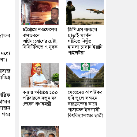
চট্টগ্রামে নওফেলের
জিপিএস ব্যবহার
বাক্ষর
বাসভবনে
ছাড়াই মার্কিন
অগ্নিসংযোগের চেষ্টা,
ঘাঁটিতে নিখুঁত
সিসিটিভিতে ৭ যুবক
হামলা চালান ইরানি
পাইলটরা
মধ্যে
 না।
েহবাজ
ভিন্ন
বন্যায় ক্ষতিগ্রস্ত ১০০
মেয়েদের আপত্তিকর
 শরিফ
পরিবারকে নতুন ঘর
ছবি তুলে লন্ডনে
তারের
দেবেন প্রধানমন্ত্রী
বয়ফ্রেন্ডের কাছে
আয়োজন
পাঠাতেন ইসলামী
 পরে
বিশ্ববিদ্যালয়ের ছাত্রী