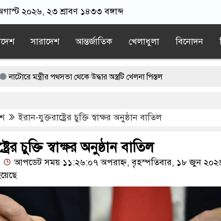
 অগাস্ট ২০২৬, ২৩ শ্রাবণ ১৪৩৩ বঙ্গাব্দ
াদেশ
সারাদেশ
আন্তর্জাতিক
খেলাধুলা
বিনোদন
্ত্রীর পথসভা থেকে উদ্ধার অস্ত্রটি খেলনা পিস্তল
 ড. ইউনূসকে প্রস্তাব দেয়নি বিএনপি, আলোচনায় মির্জা ফখরুলের নাম
েশ
ইরান-যুক্তরাষ্ট্রের চুক্তি স্বাক্ষর অনুষ্ঠান বাতিল
চেষ্টা, সিসিটিভিতে ৭ যুবক
গ্রস্ত ১০০ পরিবারকে নতুন ঘর দেবেন প্রধানমন্ত্রী
ট্রের চুক্তি স্বাক্ষর অনুষ্ঠান বাতিল
আপডেট সময় ১১:২৬:০৭ অপরাহ্ন, বৃহস্পতিবার, ১৮ জুন ২০২
ী
ড. ইউনূসের চেয়ে ‘হাজারগুণ ভালো’ দেশ চালাচ্ছেন তারেক রহমান: কাদ
য়েছে