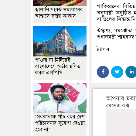
পাকিস্তানের বিভি
জ্বালানি সংকট সমাধানের
অনুযায়ী অনুষ্ঠিত
আশ্বাসে স্বস্তির আভাস
বাতিলের সিদ্ধান্ত ন
উল্লেখ্য, সমঝোতা 
প্রধানমন্ত্রী শাহবা
ট্যাগস
পাওনা না মিটিয়েই
বাংলাদেশে অর্ডার স্থগিত
করল এলপিপি
আপনার মতা
মেসেজ বক্স
‘সরকারকে পাঁচ বছর দেশ
পরিচালনার সুযোগ দেওয়া
হবে না’