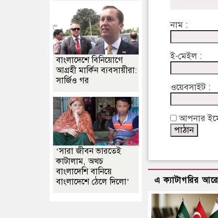
নাম :
ই-মেইল :
বাংলাদেশে বিনিয়োগে
আগ্রহী মার্কিন ব্যবসায়ীরা:
সার্জিও গর
ওয়েবসাইট :
আপনার ইমেইল
‘সারা জীবন ভারতেই
কাটালাম, অথচ
বাংলাদেশি বানিয়ে
এ ক্যাটাগরির আর
বাংলাদেশে ঠেলে দিলো’