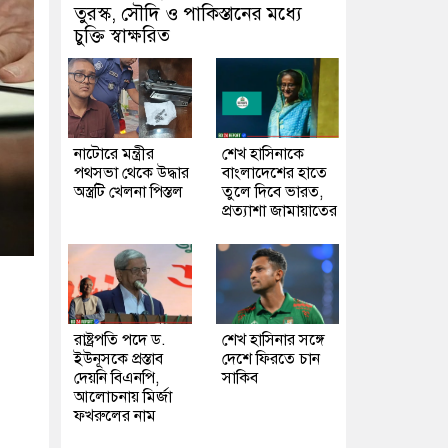
তুরস্ক, সৌদি ও পাকিস্তানের মধ্যে
চুক্তি স্বাক্ষরিত
নাটোরে মন্ত্রীর
শেখ হাসিনাকে
পথসভা থেকে উদ্ধার
বাংলাদেশের হাতে
অস্ত্রটি খেলনা পিস্তল
তুলে দিবে ভারত,
প্রত্যাশা জামায়াতের
রাষ্ট্রপতি পদে ড.
শেখ হাসিনার সঙ্গে
ইউনূসকে প্রস্তাব
দেশে ফিরতে চান
দেয়নি বিএনপি,
সাকিব
আলোচনায় মির্জা
ফখরুলের নাম