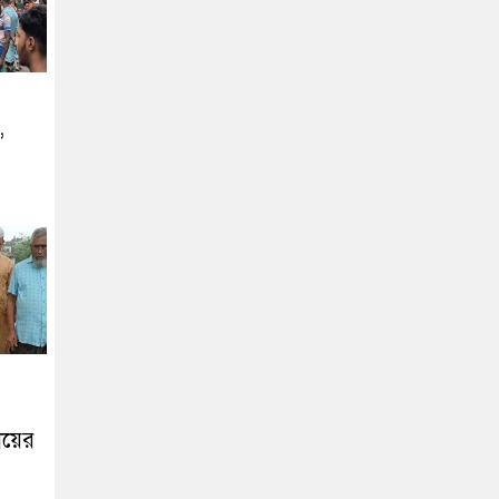
,
ায়ের