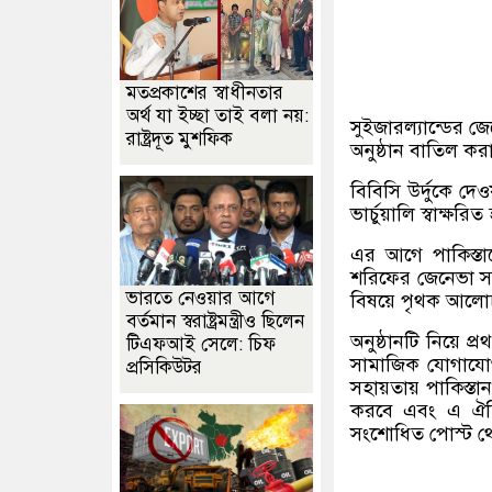
মতপ্রকাশের স্বাধীনতার
অর্থ যা ইচ্ছা তাই বলা নয়:
সুইজারল্যান্ডের জেনে
রাষ্ট্রদূত মুশফিক
অনুষ্ঠান বাতিল করা
বিবিসি উর্দুকে দ
ভার্চুয়ালি স্বাক্ষর
এর আগে পাকিস্তানে
শরিফের জেনেভা সফ
ভারতে নেওয়ার আগে
বিষয়ে পৃথক আলোচ
বর্তমান স্বরাষ্ট্রমন্ত্রীও ছিলেন
অনুষ্ঠানটি নিয়ে প
টিএফআই সেলে: চিফ
সামাজিক যোগাযোগম
প্রসিকিউটর
সহায়তায় পাকিস্তান
করবে এবং এ ঐতি
সংশোধিত পোস্ট থ