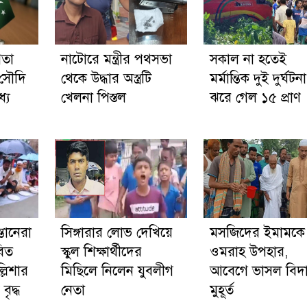
িতা
নাটোরে মন্ত্রীর পথসভা
সকাল না হতেই
 সৌদি
থেকে উদ্ধার অস্ত্রটি
মর্মান্তিক দুই দুর্ঘটনা
যে
খেলনা পিস্তল
ঝরে গেল ১৫ প্রাণ
্তানেরা
সিঙ্গারার লোভ দেখিয়ে
মসজিদের ইমামকে
বিত
স্কুল শিক্ষার্থীদের
ওমরাহ উপহার,
্লিশার
মিছিলে নিলেন যুবলীগ
আবেগে ভাসল বিদ
ৃদ্ধ
নেতা
মুহূর্ত