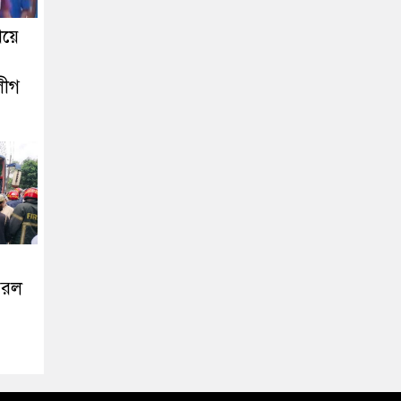
িয়ে
লীগ
ঝরল