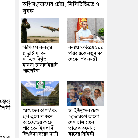
অগ্নিসংযোগের চেষ্টা, সিসিটিভিতে ৭
যুবক
জিপিএস ব্যবহার
বন্যায় ক্ষতিগ্রস্ত ১০০
ছাড়াই মার্কিন
পরিবারকে নতুন ঘর
ঘাঁটিতে নিখুঁত
দেবেন প্রধানমন্ত্রী
হামলা চালান ইরানি
পাইলটরা
্তব্য
কৌশলী
মেয়েদের আপত্তিকর
ড. ইউনূসের চেয়ে
ছবি তুলে লন্ডনে
‘হাজারগুণ ভালো’
বয়ফ্রেন্ডের কাছে
দেশ চালাচ্ছেন
পাঠাতেন ইসলামী
তারেক রহমান:
বিশ্ববিদ্যালয়ের ছাত্রী
কাদের সিদ্দিকী
তিহাস