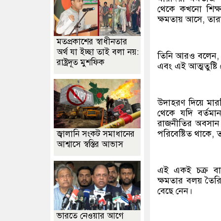
থেকে কখনো শিক্
ক্ষমতায় আসে, তার
মতপ্রকাশের স্বাধীনতার
অর্থ যা ইচ্ছা তাই বলা নয়:
তিনি আরও বলেন, ক
রাষ্ট্রদূত মুশফিক
এবং এই আত্মতুষ্টি
উদাহরণ দিয়ে মারদ
থেকে যদি বর্তমা
রাজনীতির অবসান ঘ
পরিবেষ্টিত থাকে, তখ
জ্বালানি সংকট সমাধানের
আশ্বাসে স্বস্তির আভাস
এই একই চক্র বার
ক্ষমতার বলয় তৈরি
বেছে নেন।
ভারতে নেওয়ার আগে