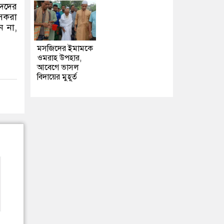
িদদের
াসকরা
ন না,
মসজিদের ইমামকে
ওমরাহ উপহার,
আবেগে ভাসল
বিদায়ের মুহূর্ত