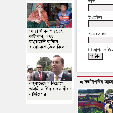
নাম :
ই-মেইল :
‘সারা জীবন ভারতেই
ওয়েবসাইট :
কাটালাম, অথচ
বাংলাদেশি বানিয়ে
বাংলাদেশে ঠেলে দিলো’
আপনার ইমেইল
এ ক্যাটাগরির আর
বাংলাদেশে বিনিয়োগে
আগ্রহী মার্কিন ব্যবসায়ীরা:
সার্জিও গর