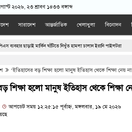
অগাস্ট ২০২৬, ২৩ শ্রাবণ ১৪৩৩ বঙ্গাব্দ
াদেশ
সারাদেশ
আন্তর্জাতিক
খেলাধুলা
বিনোদন
 ছাড়াই মার্কিন ঘাঁটিতে নিখুঁত হামলা চালান ইরানি পাইলটরা
ন্ডনে বয়ফ্রেন্ডের কাছে পাঠাতেন ইসলামী বিশ্ববিদ্যালয়ের ছাত্রী
েশ
‘ইতিহাসের বড় শিক্ষা হলো মানুষ ইতিহাস থেকে শিক্ষা নেয় না
 না হতেই মর্মান্তিক দুই দুর্ঘটনা, ঝরে গেল ১৫ প্রাণ
অন্ধকারে মোজতবা খামেনির সঙ্গে বৈঠক, আসল মানুষ কিনা প্রশ্ন পেজেশকিয়
ড় শিক্ষা হলো মানুষ ইতিহাস থেকে শিক্ষা নে
ওমরাহ উপহার, আবেগে ভাসল বিদায়ের মুহূর্ত
আপডেট সময় ১২:২৫:১৫ পূর্বাহ্ন, মঙ্গলবার, ১৯ মে ২০২৬
েছে