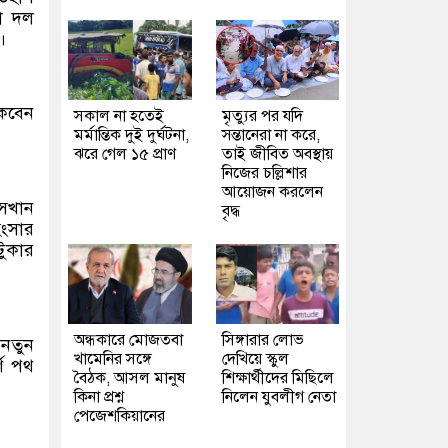
া দল
।
াকবেন
সকাল না হতেই
মৃত্যুর পর যদি
মর্মান্তিক দুই দুর্ঘটনা,
সন্তানেরা না করে,
ঝরে গেল ১৫ প্রাণ
তাই জীবিত অবস্থায়
নিজের চল্লিশার
আয়োজন করলেন
সেখান
বৃদ্ধ
িংসার
টুকার
অন্ধকারে মোজতবা
সিঙ্গারার লোভ
 নতুন
খামেনির সঙ্গে
দেখিয়ে স্কুল
্ণ পথ
বৈঠক, আসল মানুষ
শিক্ষার্থীদের মিছিলে
কিনা প্রশ্ন
নিলেন যুবলীগ নেতা
পেজেশকিয়ানের