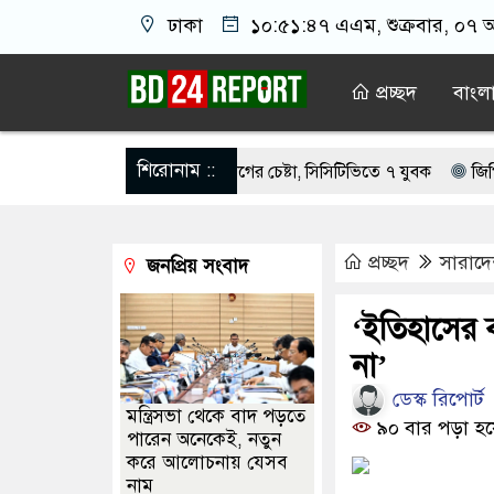
ঢাকা
১০:৫১:৪৭ এএম
, শুক্রবার, ০৭ 
প্রচ্ছদ
বাংল
শিরোনাম ::
েলের বাসভবনে অগ্নিসংযোগের চেষ্টা, সিসিটিভিতে ৭ যুবক
জিপিএস ব্যবহার
স্ত ১০০ পরিবারকে নতুন ঘর দেবেন প্রধানমন্ত্রী
মেয়েদের আপত্তিকর ছবি তুলে ল
প্রচ্ছদ
সারাদ
জনপ্রিয় সংবাদ
য়ে ‘হাজারগুণ ভালো’ দেশ চালাচ্ছেন তারেক রহমান: কাদের সিদ্দিকী
সকাল
 সন্তানেরা না করে, তাই জীবিত অবস্থায় নিজের চল্লিশার আয়োজন করলেন বৃদ্ধ
‘ইতিহাসের ব
না’
দেখিয়ে স্কুল শিক্ষার্থীদের মিছিলে নিলেন যুবলীগ নেতা
মসজিদের ইমামকে 
ডেস্ক রিপোর্ট
মন্ত্রিসভা থেকে বাদ পড়তে
৯০ বার পড়া হয়
পারেন অনেকেই, নতুন
করে আলোচনায় যেসব
নাম