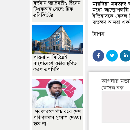
বর্তমান স্বরাষ্ট্রমন্ত্রীও ছিলেন
মারদিয়া মমতাজ 
টিএফআই সেলে: চিফ
মধ্যে আত্মোপলব্ধ
প্রসিকিউটর
ইতিহাসকে কেবল বি
ততক্ষণ আমরা একই 
ট্যাগস
পাওনা না মিটিয়েই
বাংলাদেশে অর্ডার স্থগিত
করল এলপিপি
আপনার মতা
মেসেজ বক্স
‘সরকারকে পাঁচ বছর দেশ
পরিচালনার সুযোগ দেওয়া
হবে না’