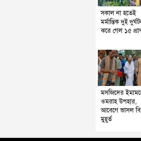
সকাল না হতেই
মর্মান্তিক দুই দুর্ঘট
ঝরে গেল ১৫ প্রা
মসজিদের ইমাম
ওমরাহ উপহার,
আবেগে ভাসল বি
মুহূর্ত