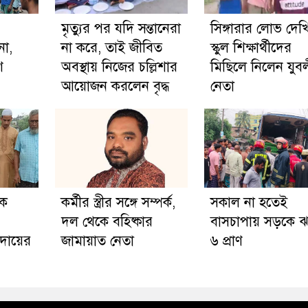
মৃত্যুর পর যদি সন্তানেরা
সিঙ্গারার লোভ দেখ
না,
না করে, তাই জীবিত
স্কুল শিক্ষার্থীদের
ণ
অবস্থায় নিজের চল্লিশার
মিছিলে নিলেন যুব
আয়োজন করলেন বৃদ্ধ
নেতা
কে
কর্মীর স্ত্রীর সঙ্গে সম্পর্ক,
সকাল না হতেই
দল থেকে বহিষ্কার
বাসচাপায় সড়কে 
দায়ের
জামায়াত নেতা
৬ প্রাণ