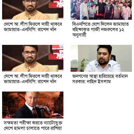
দেশে আ.লীগ ফিরলে দায়ী থাকবে
বিএনপিতে যোগ দিলেন জামায়াত
জামায়াত-এনসিপি: রাশেদ খাঁন
বহিষ্কাকৃত গাজী নজরুলের ১২
অনুসারী
দেশে আ.লীগ ফিরলে দায়ী থাকবে
জনগণের আস্থা হারিয়েছে বর্তমান
জামায়াত-এনসিপি: রাশেদ খাঁন
সরকার: নাহিদ ইসলাম
সক্ষমতা পরীক্ষা করতে ন্যাটোভুক্ত
দেশে হামলা চালাতে পারে রাশিয়া