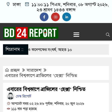
ঢাকা
১১:০০:১২ পিএম
, শনিবার, ০৮ অগাস্ট ২০২৬,
২৩ শ্রাবণ ১৪৩৩ বঙ্গাব্দ
শিরোনাম ::
খাবার নিয়ে বর ও কনেপক্ষের সংঘর্ষ, আহত ১০
ারির টিকিটে ৩০ লাখ টাকা পাচ্ছেন কৃষক হানিফ
প্রচ্ছদ
সারাদেশ
 শঙ্কায় দেশজুড়ে পুলিশের সতর্কতা জারি
এবারের বিশ্বকাপে ব্রাজিলের ‘হেক্সা’ নিশ্চিত
্তোরাঁয় আ.লীগের গোপন বৈঠক থেকে গ্রেপ্তার ৬
এবারের বিশ্বকাপে ব্রাজিলের ‘হেক্সা’ নিশ্চিত
েকে যুবদল সভাপতি আটক, ভিডিও ভাইরাল
ডেস্ক রিপোর্ট
 ফিরলে দায়ী থাকবে জামায়াত-এনসিপি: রাশেদ খাঁন
আপডেট সময় ০২:২৬:৪৬ পূর্বাহ্ন, শনিবার, ২০ জুন ২০২৬
১১১ বার পড়া হয়েছে