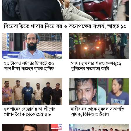
বিয়েবাড়িতে খাবার নিয়ে বর ও কনেপক্ষের সংঘর্ষ, আহত ১০
২০ টাকার লটারির টিকিটে ৩০
বোমা হামলার শঙ্কায় দেশজুড়ে
লাখ টাকা পাচ্ছেন কৃষক হানিফ
পুলিশের সতর্কতা জারি
গুলশানের রেস্তোরাঁয় আ.লীগের
নারীর ঘর থেকে যুবদল সভাপতি
গোপন বৈঠক থেকে গ্রেপ্তার ৬
আটক, ভিডিও ভাইরাল