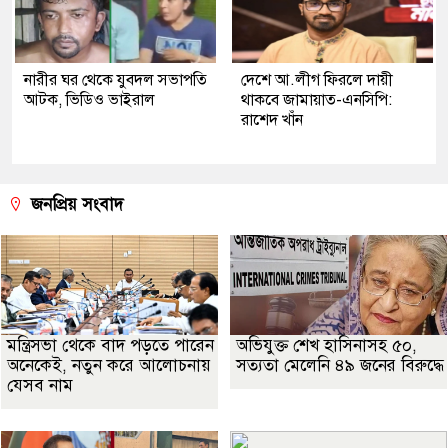
নারীর ঘর থেকে যুবদল সভাপতি
দেশে আ.লীগ ফিরলে দায়ী
আটক, ভিডিও ভাইরাল
থাকবে জামায়াত-এনসিপি:
রাশেদ খাঁন
জনপ্রিয় সংবাদ
মন্ত্রিসভা থেকে বাদ পড়তে পারেন
অভিযুক্ত শেখ হাসিনাসহ ৫০,
অনেকেই, নতুন করে আলোচনায়
সত্যতা মেলেনি ৪৯ জনের বিরুদ্ধে
যেসব নাম