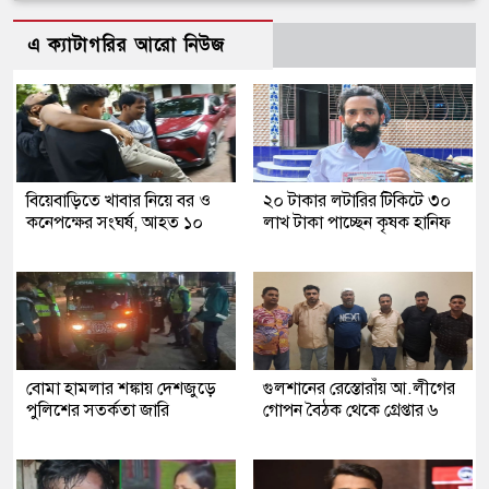
এ ক্যাটাগরির আরো নিউজ
বিয়েবাড়িতে খাবার নিয়ে বর ও
২০ টাকার লটারির টিকিটে ৩০
কনেপক্ষের সংঘর্ষ, আহত ১০
লাখ টাকা পাচ্ছেন কৃষক হানিফ
বোমা হামলার শঙ্কায় দেশজুড়ে
গুলশানের রেস্তোরাঁয় আ.লীগের
পুলিশের সতর্কতা জারি
গোপন বৈঠক থেকে গ্রেপ্তার ৬