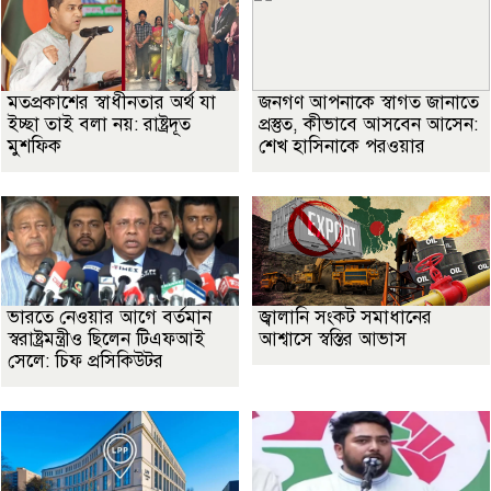
মতপ্রকাশের স্বাধীনতার অর্থ যা
জনগণ আপনাকে স্বাগত জানাতে
ইচ্ছা তাই বলা নয়: রাষ্ট্রদূত
প্রস্তুত, কীভাবে আসবেন আসেন:
মুশফিক
শেখ হাসিনাকে পরওয়ার
ভারতে নেওয়ার আগে বর্তমান
জ্বালানি সংকট সমাধানের
স্বরাষ্ট্রমন্ত্রীও ছিলেন টিএফআই
আশ্বাসে স্বস্তির আভাস
সেলে: চিফ প্রসিকিউটর