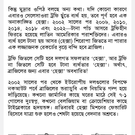
কিন্তু মুদ্রার ওপিঠ বলছে অন্য কথা। যদি কোনো কারণে
এবারও সেলেসাওরা ট্রফি ছুঁতে ব্যর্থ হয়, তবে পূর্ণ হবে এক
অনাকাঙ্ক্ষিত হেক্সা। ২০০২ সালের পর ২০০৬, ২০১০,
২০১৪, ২০১৮ এবং ২০২২—টানা পাঁচ আসরে ট্রফিহীন
ফিরতে হয়েছে লাতিন আমেরিকার পরাশক্তিদের। এবারও
ব্যর্থ হলে টানা ছয় আসর (হেক্সা) শিরোপা জিততে না পারার
এক লজ্জাজনক রেকর্ডের বৃত্তে বন্দি হবে ব্রাজিল।
ট্রফি জিতলে সেটি হবে দলগত সফলতার ‘হেক্সা’, আর ট্রফি
না জিতলে সেটি হবে টানা ব্যর্থতার ‘হেক্সা’। অর্থাৎ,
ব্রাজিলের জন্য এবার ‘হেক্সা’ অবধারিত!
২০০২ সালের পর থেকে ইউরোপীয় দলগুলোর বিপক্ষে
নকআউট পর্বে ব্রাজিলের ভরাডুবি এক নিয়মিত গল্প হয়ে
দাঁড়িয়েছে। কখনো জার্মানির কাছে ঘরের মাঠে সেই ৭-১
গোলের দুঃস্বপ্ন, কখনো বেলজিয়াম বা ক্রোয়েশিয়ার কাছে
টাইব্রেকারে হৃদয়ভঙ্গ। প্রতিবারই হেক্সা মিশনের ফেভারিট
হিসেবে যাত্রা শুরু হলেও শেষটা হয়েছে বেদনার অশ্রুতে।