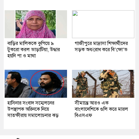
বাড়ির মালিককে কুপিয়ে ৯
গাজীপুরে মাদ্রাসা শিক্ষার্থীদের
টুকরো করল ভাড়াটিয়া, উদ্ধার
সড়ক অব/রোধ করে বি’ক্ষো’ভ
হয়নি পা ও মাথা
হাসিনার সংবাদ সম্মেলনের
সীমান্তে আরও এক
উপস্থাপক অরিনকে নিয়ে
বাংলাদেশিকে গুলি করে মারল
সাতক্ষীরায় সমালোচনার ঝড়
বিএসএফ