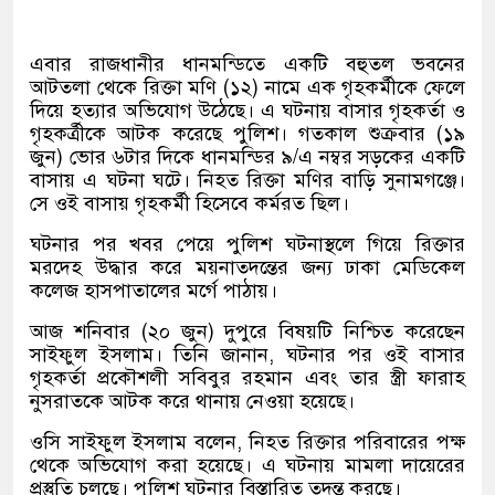
এবার রাজধানীর ধানমন্ডিতে একটি বহুতল ভবনের
আটতলা থেকে রিক্তা মণি
(
১২
)
নামে এক গৃহকর্মীকে ফেলে
দিয়ে হত্যার অভিযোগ উঠেছে। এ ঘটনায় বাসার গৃহকর্তা ও
গৃহকর্ত্রীকে আটক করেছে পুলিশ। গতকাল শুক্রবার
(
১৯
জুন
)
ভোর ৬টার দিকে ধানমন্ডির ৯
/
এ নম্বর সড়কের একটি
বাসায় এ ঘটনা ঘটে। নিহত রিক্তা মণির বাড়ি সুনামগঞ্জে।
সে ওই বাসায় গৃহকর্মী হিসেবে কর্মরত ছিল।
ঘটনার পর খবর পেয়ে পুলিশ ঘটনাস্থলে গিয়ে রিক্তার
মরদেহ উদ্ধার করে ময়নাতদন্তের জন্য ঢাকা মেডিকেল
কলেজ হাসপাতালের মর্গে পাঠায়।
আজ শনিবার
(
২০ জুন
)
দুপুরে বিষয়টি নিশ্চিত করেছেন
সাইফুল ইসলাম। তিনি জানান
,
ঘটনার পর ওই বাসার
গৃহকর্তা প্রকৌশলী সবিবুর রহমান এবং তার স্ত্রী ফারাহ
নুসরাতকে আটক করে থানায় নেওয়া হয়েছে।
ওসি সাইফুল ইসলাম বলেন
,
নিহত রিক্তার পরিবারের পক্ষ
থেকে অভিযোগ করা হয়েছে। এ ঘটনায় মামলা দায়েরের
প্রস্তুতি চলছে। পুলিশ ঘটনার বিস্তারিত তদন্ত করছে।