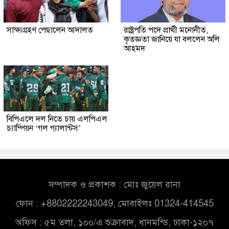
সাক্ষ্যগ্রহণ পেছালেন আদালত
রাষ্ট্রপতি পদে প্রার্থী মনোনীত,
কৃতজ্ঞতা জানিয়ে যা বললেন অলি
আহমদ
বিপিএলে দল নিতে চায় এলপিএল
চ্যাম্পিয়ন ‘গল গ্যালান্টস’
সম্পাদক ও প্রকাশক : মোঃ জুয়েল রানা
ফোন : +8802222243049, মোবাইলঃ 01324-414545
অফিস : ৫ম তলা, ১০০/এ শুক্রাবাদ, ধানমন্ডি, ঢাকা-১২০৭