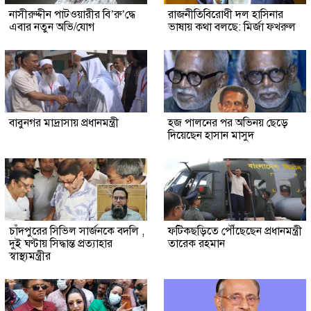
নাসীরুদ্দীন পাটওয়ারীর বি’রু’দ্ধে
রাজনীতিবিরোধী দল হাসিনার
এবার নতুন অভি/যোগ
ভাষায় কথা বলছে: মির্জা ফখরুল
বাবুনগর মাদ্রাসায় প্রধানমন্ত্রী
হজ পালনের পর অভিনয় ছেড়ে
দিয়েছেন হাসান মাসুদ
চাঁদপুরের সিভিল সার্জনকে বদলি ,
ফটিকছড়িতে পৌঁছেছেন প্রধানমন্ত্রী
দুই ঘণ্টায় সিদ্ধান্ত প্রত্যাহার
তারেক রহমান
স্বাস্থ্যমন্ত্রীর