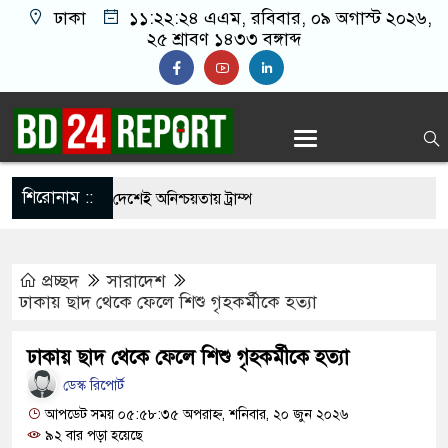
ঢাকা
১১:২২:২৫ এএম
, রবিবার, ০৯ অগাস্ট ২০২৬,
২৫ শ্রাবণ ১৪৩৩ বঙ্গাব্দ
শিরোনাম ::
াঁদে পড়ে নিজ দেশেই অনিশ্চয়তায় ট্রাম্প
ন পাটওয়ারীর বি’রু’দ্ধে এবার নতুন অভি/যোগ
প্রচ্ছদ
সারাদেশ
রোধী দল হাসিনার ভাষায় কথা বলছে: মির্জা ফখরুল
ঢাকায় ছাদ থেকে ফেলে শিশু গৃহকর্মীকে হত্যা
রাসায় প্রধানমন্ত্রী
ঢাকায় ছাদ থেকে ফেলে শিশু গৃহকর্মীকে হত্যা
 পর অভিনয় ছেড়ে দিয়েছেন হাসান মাসুদ
ডেস্ক রিপোর্ট
িভিল সার্জনকে বদলি , দুই ঘণ্টায় সিদ্ধান্ত প্রত্যাহার
আপডেট সময় ০৫:৫৮:৩৫ অপরাহ্ন, শনিবার, ২০ জুন ২০২৬
৯২ বার পড়া হয়েছে