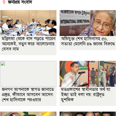
জনপ্রিয় সংবাদ
মন্ত্রিসভা থেকে বাদ পড়তে পারেন
অভিযুক্ত শেখ হাসিনাসহ ৫০,
অনেকেই, নতুন করে আলোচনায়
সত্যতা মেলেনি ৪৯ জনের বিরুদ্ধে
যেসব নাম
জনগণ আপনাকে স্বাগত জানাতে
মতপ্রকাশের স্বাধীনতার অর্থ যা
প্রস্তুত, কীভাবে আসবেন আসেন:
ইচ্ছা তাই বলা নয়: রাষ্ট্রদূত
শেখ হাসিনাকে পরওয়ার
মুশফিক