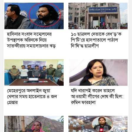
হাসিনার সংবাদ সম্মেলনের
১০ ছাত্রদল নেতাকে বেধ’ড়’ক
উপস্থাপক অরিনকে নিয়ে
পি’টি’য়ে হাসপাতালে পাঠাল
সাতক্ষীরায় সমালোচনার ঝড়
নি’ষি’দ্ধ ছাত্রলীগ
মেহেরপুরে অনলাইন জুয়া
যদি খারাপই করেন তাহলে
খেলার সময় হাতেনাতে ৪ জন
আওয়ামী লীগের দোষ কী ছিল:
গ্রেপ্তার
রুমিন ফারহানা