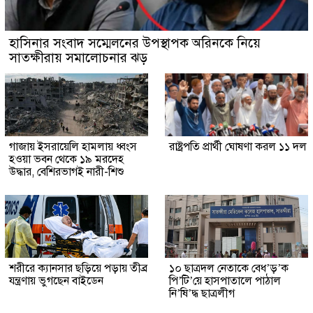
হাসিনার সংবাদ সম্মেলনের উপস্থাপক অরিনকে নিয়ে
সাতক্ষীরায় সমালোচনার ঝড়
গাজায় ইসরায়েলি হামলায় ধ্বংস
রাষ্ট্রপতি প্রার্থী ঘোষণা করল ১১ দল
হওয়া ভবন থেকে ১৯ মরদেহ
উদ্ধার, বেশিরভাগই নারী-শিশু
শরীরে ক্যানসার ছড়িয়ে পড়ায় তীব্র
১০ ছাত্রদল নেতাকে বেধ’ড়’ক
যন্ত্রণায় ভুগছেন বাইডেন
পি’টি’য়ে হাসপাতালে পাঠাল
নি’ষি’দ্ধ ছাত্রলীগ