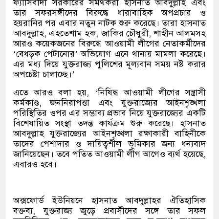
ফ্যাসিবাদী সরকারের সমর্থকরা হাসনাত আবদুল্লাহ এবং
তার সফরসঙ্গীদের বিরুদ্ধে ধারাবাহিক অপপ্রচার ও
হয়রানির পর এবার নতুন নাটক শুরু করেছে। তারা হাসনাত
আবদুল্লাহ, এহতেশাম হক, জাকির চৌধুরী, শাহীন আলমসহ
আরও কয়েকজনের বিরুদ্ধে আওয়ামী লীগের নেতাকর্মীদের
‘বেধড়ক পেটানোর’ অভিযোগ এনে থানায় মামলা করেছে।
এর মধ্য দিয়ে যুক্তরাজ্য পুলিশের মূল্যবান সময় নষ্ট করার
অপচেষ্টা চালাচ্ছে।’
এতে আরও বলা হয়, ‘নিষিদ্ধ আওয়ামী লীগের সন্ত্রাসী
কর্মকাণ্ড, জননিরাপত্তা এবং যুক্তরাজ্যের আইনশৃঙ্খলা
পরিস্থিতির ওপর এর সম্ভাব্য প্রভাব নিয়ে যুক্তরাজ্যের একটি
বিশেষায়িত সংস্থা তদন্ত কার্যক্রম শুরু করেছে। হাসনাত
আবদুল্লাহ যুক্তরাজ্যের আইনশৃঙ্খলা রক্ষাকারী বাহিনীকে
তাদের পেশাদার ও দায়িত্বশীল ভূমিকার জন্য ধন্যবাদ
জানিয়েছেন। তবে পতিত আওয়ামী লীগ আগেও ব্যর্থ হয়েছে,
এবারও হবে।
অক্সফোর্ড ইউনিয়নে হাসনাত আবদুল্লাহর ঐতিহাসিক
বক্তব্য, যুক্তরাজ্য জুড়ে প্রবাসীদের সঙ্গে তার সফল