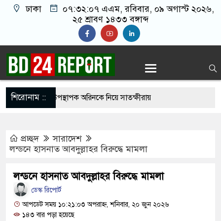
ঢাকা
০৭:৩২:০৮ এএম
, রবিবার, ০৯ অগাস্ট ২০২৬,
২৫ শ্রাবণ ১৪৩৩ বঙ্গাব্দ
শিরোনাম ::
দ সম্মেলনের উপস্থাপক অরিনকে নিয়ে সাতক্ষীরায়
়
প্রচ্ছদ
সারাদেশ
েলি হামলায় ধ্বংস হওয়া ভবন থেকে ১৯ মরদেহ উদ্ধার,
লন্ডনে হাসনাত আবদুল্লাহর বিরুদ্ধে মামলা
-শিশু
লন্ডনে হাসনাত আবদুল্লাহর বিরুদ্ধে মামলা
রার্থী ঘোষণা করল ১১ দল
ডেস্ক রিপোর্ট
ার ছড়িয়ে পড়ায় তীব্র যন্ত্রণায় ভুগছেন বাইডেন
আপডেট সময় ১০:২১:০৩ অপরাহ্ন, শনিবার, ২০ জুন ২০২৬
১৪৩ বার পড়া হয়েছে