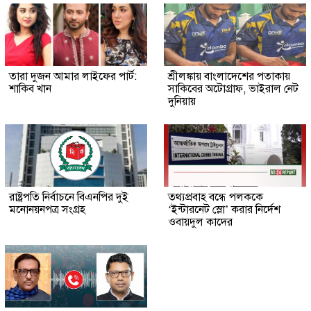
তারা দুজন আমার লাইফের পার্ট:
শ্রীলঙ্কায় বাংলাদেশের পতাকায়
শাকিব খান
সাকিবের অটোগ্রাফ, ভাইরাল নেট
দুনিয়ায়
রাষ্ট্রপতি নির্বাচনে বিএনপির দুই
তথ্যপ্রবাহ বন্ধে পলককে
মনোনয়নপত্র সংগ্রহ
‘ইন্টারনেট স্লো’ করার নির্দেশ
ওবায়দুল কাদের