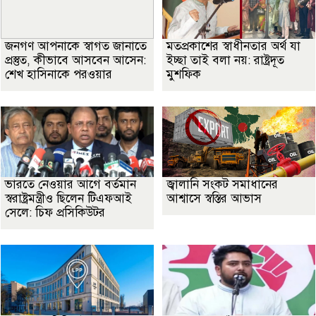
জনগণ আপনাকে স্বাগত জানাতে
মতপ্রকাশের স্বাধীনতার অর্থ যা
প্রস্তুত, কীভাবে আসবেন আসেন:
ইচ্ছা তাই বলা নয়: রাষ্ট্রদূত
শেখ হাসিনাকে পরওয়ার
মুশফিক
ভারতে নেওয়ার আগে বর্তমান
জ্বালানি সংকট সমাধানের
স্বরাষ্ট্রমন্ত্রীও ছিলেন টিএফআই
আশ্বাসে স্বস্তির আভাস
সেলে: চিফ প্রসিকিউটর