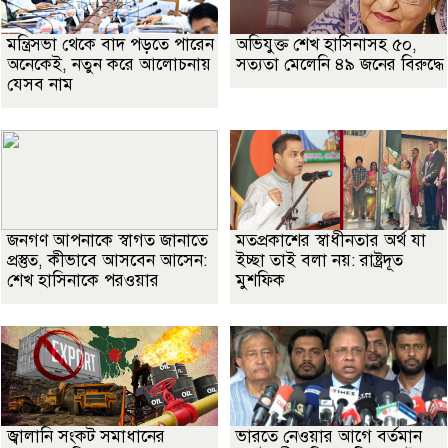
মন্ত্রিসভা থেকে বাদ পড়তে পারেন
অভিযুক্ত শেখ হাসিনাসহ ৫০,
অনেকেই, নতুন করে আলোচনায়
সত্যতা মেলেনি ৪৯ জনের বিরুদ্ধে
যেসব নাম
জনগণ আপনাকে স্বাগত জানাতে
মতপ্রকাশের স্বাধীনতার অর্থ যা
প্রস্তুত, কীভাবে আসবেন আসেন:
ইচ্ছা তাই বলা নয়: রাষ্ট্রদূত
শেখ হাসিনাকে পরওয়ার
মুশফিক
জ্বালানি সংকট সমাধানের
ভারতে নেওয়ার আগে বর্তমান