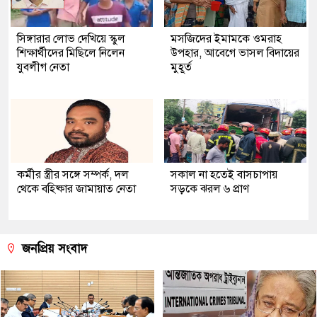
সিঙ্গারার লোভ দেখিয়ে স্কুল
মসজিদের ইমামকে ওমরাহ
শিক্ষার্থীদের মিছিলে নিলেন
উপহার, আবেগে ভাসল বিদায়ের
যুবলীগ নেতা
মুহূর্ত
কর্মীর স্ত্রীর সঙ্গে সম্পর্ক, দল
সকাল না হতেই বাসচাপায়
থেকে বহিষ্কার জামায়াত নেতা
সড়কে ঝরল ৬ প্রাণ
জনপ্রিয় সংবাদ