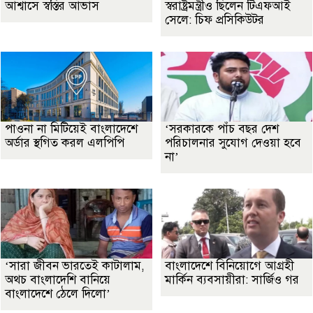
আশ্বাসে স্বস্তির আভাস
স্বরাষ্ট্রমন্ত্রীও ছিলেন টিএফআই
সেলে: চিফ প্রসিকিউটর
পাওনা না মিটিয়েই বাংলাদেশে
‘সরকারকে পাঁচ বছর দেশ
অর্ডার স্থগিত করল এলপিপি
পরিচালনার সুযোগ দেওয়া হবে
না’
‘সারা জীবন ভারতেই কাটালাম,
বাংলাদেশে বিনিয়োগে আগ্রহী
অথচ বাংলাদেশি বানিয়ে
মার্কিন ব্যবসায়ীরা: সার্জিও গর
বাংলাদেশে ঠেলে দিলো’