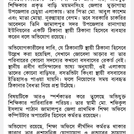
শিক্ষিকার প্রকৃত বাড়ি ময়মনসিংহ জেলার মুক্তাগাছা
উপজেলার চেচুয়া এলাকায়। তার পিতা মো. আবুল কাশেম
এবং মাতা মোছা. নূরুন্নাহার বেগম। তবে সরকারি চাকরির
আবেদনে তিনি জামালপুর সদর উপজেলার রানাগাছা
ইউনিয়নের একটি ঠিকানা স্থায়ী ঠিকানা হিসেবে ব্যবহার
করেন বলে অভিযোগ রয়েছে।
অভিযোগকারীদের দাবি, যে ঠিকানাটি স্থায়ী ঠিকানা হিসেবে
উল্লেখ করা হয়েছিল, সেখানে জোবেদা আক্তার বা তার
পরিবারের কোনো সদস্যের কখনো বসবাসের রেকর্ড নেই।
স্থানীয় প্রবীণ বাসিন্দাদের ভাষ্য অনুযায়ী, ওই এলাকায়
তাদের কোনো বাড়িঘর, বসতভিটা কিংবা স্থায়ী বসবাসের
ইতিহাসও পাওয়া যায়নি। ফলে নিয়োগের সময় ব্যবহৃত
ঠিকানার বৈধতা নিয়ে প্রশ্ন উঠেছে।
বিষয়টিকে আরও স্পর্শকাতর করে তুলেছে অভিযুক্ত
শিক্ষিকার পারিবারিক পরিচয়। তার স্বামী মো. শফিকুল
ইসলাম পাঠান জামালপুর জেলা প্রাথমিক শিক্ষা অফিসে
কম্পিউটার অপারেটর হিসেবে কর্মরত রয়েছেন।
অভিযোগ রয়েছে, শিক্ষা অফিসে দীর্ঘদিন কর্মরত থাকার
কারণে তার প্রশাসনিক যোগাযোগ ও প্রভাবের সুযোগে