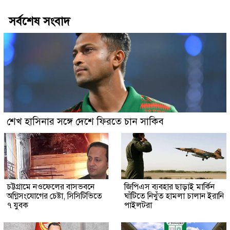
সর্বশেষ সংবাদ
শেখ হাসিনার সঙ্গে দেশে ফিরতে চান সাকিব
চট্টগ্রামে নওফেলের বাসভবনে
জিপিএস ব্যবহার ছাড়াই মার্কিন
অগ্নিসংযোগের চেষ্টা, সিসিটিভিতে
ঘাঁটিতে নিখুঁত হামলা চালান ইরানি
৭ যুবক
পাইলটরা