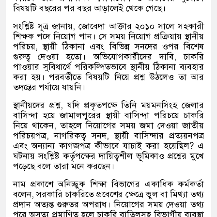
বিষয়টি বছরের পর বছর আড়ালেই থেকে গেছে।
সংশ্লিষ্ট সূত্র জানায়, জোবেদা আক্তার ২০১০ সালে সহকারী
শিক্ষক পদে নিয়োগ পান। সে সময় নিয়োগ প্রক্রিয়ায় স্থানীয়
পরিচয়, স্থায়ী ঠিকানা এবং বিভিন্ন সনদের ওপর বিশেষ
গুরুত্ব দেওয়া হতো। অভিযোগকারীদের দাবি, চাকরি
পাওয়ার সুবিধার্থে পরিকল্পিতভাবে স্থানীয় ঠিকানা ব্যবহার
করা হয়। পরবর্তীতে বিষয়টি নিয়ে প্রশ্ন উঠলেও তা আর
তদন্তের পর্যায়ে যায়নি।
স্থানীয়দের প্রশ্ন, যদি প্রকৃতপক্ষে তিনি ময়মনসিংহ জেলার
বাসিন্দা হয়ে জামালপুরের স্থায়ী বাসিন্দা পরিচয়ে চাকরি
নিয়ে থাকেন, তাহলে নিয়োগের সময় জমা দেওয়া জাতীয়
পরিচয়পত্র, নাগরিকত্ব সনদ, স্থায়ী বাসিন্দার প্রত্যয়নপত্র
এবং অন্যান্য কাগজপত্র কীভাবে যাচাই করা হয়েছিল? এ
ঘটনায় সংশ্লিষ্ট কর্তৃপক্ষের দায়িত্বশীল ভূমিকাও প্রশ্নের মুখে
পড়েছে বলে তারা মনে করছেন।
নাম প্রকাশে অনিচ্ছুক শিক্ষা বিভাগের একাধিক কর্মকর্তা
বলেন, সরকারি চাকরিতে প্রবেশের ক্ষেত্রে ভুল বা মিথ্যা তথ্য
প্রদান অত্যন্ত গুরুতর অপরাধ। নিয়োগের সময় দেওয়া তথ্য
পরে অসত্য প্রমাণিত হলে চাকরি বাতিলসহ বিভাগীয় ব্যবস্থা