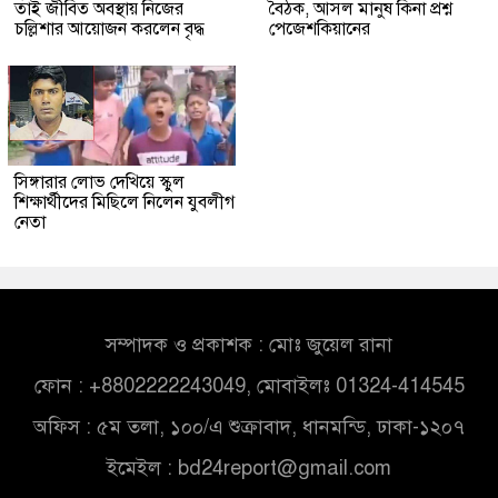
তাই জীবিত অবস্থায় নিজের
বৈঠক, আসল মানুষ কিনা প্রশ্ন
চল্লিশার আয়োজন করলেন বৃদ্ধ
পেজেশকিয়ানের
সিঙ্গারার লোভ দেখিয়ে স্কুল
শিক্ষার্থীদের মিছিলে নিলেন যুবলীগ
নেতা
সম্পাদক ও প্রকাশক : মোঃ জুয়েল রানা
ফোন : +8802222243049, মোবাইলঃ 01324-414545
অফিস : ৫ম তলা, ১০০/এ শুক্রাবাদ, ধানমন্ডি, ঢাকা-১২০৭
ইমেইল :
bd24report@gmail.com