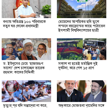
বন্যায় ক্ষতিগ্রস্ত ১০০ পরিবারকে
মেয়েদের আপত্তিকর ছবি তুলে
নতুন ঘর দেবেন প্রধানমন্ত্রী
লন্ডনে বয়ফ্রেন্ডের কাছে পাঠাতেন
ইসলামী বিশ্ববিদ্যালয়ের ছাত্রী
ড. ইউনূসের চেয়ে ‘হাজারগুণ
সকাল না হতেই মর্মান্তিক দুই
ভালো’ দেশ চালাচ্ছেন তারেক
দুর্ঘটনা, ঝরে গেল ১৫ প্রাণ
রহমান: কাদের সিদ্দিকী
মৃত্যুর পর যদি সন্তানেরা না করে,
অন্ধকারে মোজতবা খামেনির সঙ্গে