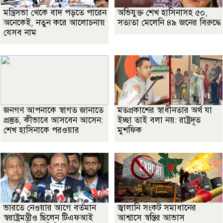
মন্ত্রিসভা থেকে বাদ পড়তে পারেন
অভিযুক্ত শেখ হাসিনাসহ ৫০,
অনেকেই, নতুন করে আলোচনায়
সত্যতা মেলেনি ৪৯ জনের বিরুদ্ধে
যেসব নাম
জনগণ আপনাকে স্বাগত জানাতে
মতপ্রকাশের স্বাধীনতার অর্থ যা
প্রস্তুত, কীভাবে আসবেন আসেন:
ইচ্ছা তাই বলা নয়: রাষ্ট্রদূত
শেখ হাসিনাকে পরওয়ার
মুশফিক
ভারতে নেওয়ার আগে বর্তমান
জ্বালানি সংকট সমাধানের
স্বরাষ্ট্রমন্ত্রীও ছিলেন টিএফআই
আশ্বাসে স্বস্তির আভাস