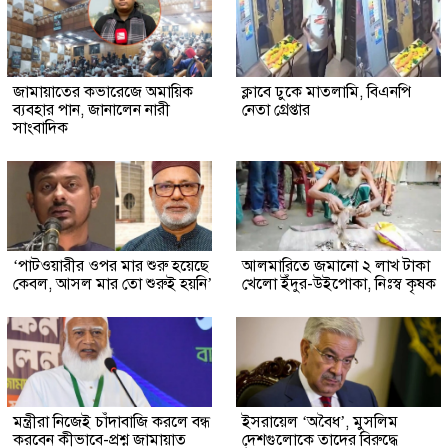
জামায়াতের কভারেজে অমায়িক
ক্লাবে ঢুকে মাতলামি, বিএনপি
ব্যবহার পান, জানালেন নারী
নেতা গ্রেপ্তার
সাংবাদিক
‘পাটওয়ারীর ওপর মার শুরু হয়েছে
আলমারিতে জমানো ২ লাখ টাকা
কেবল, আসল মার তো শুরুই হয়নি’
খেলো ইঁদুর-উইপোকা, নিঃস্ব কৃষক
মন্ত্রীরা নিজেই চাঁদাবাজি করলে বন্ধ
ইসরায়েল ‘অবৈধ’, মুসলিম
করবেন কীভাবে-প্রশ্ন জামায়াত
দেশগুলোকে তাদের বিরুদ্ধে