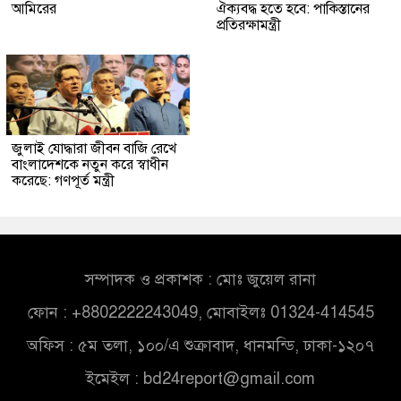
আমিরের
ঐক্যবদ্ধ হতে হবে: পাকিস্তানের
প্রতিরক্ষামন্ত্রী
জুলাই যোদ্ধারা জীবন বাজি রেখে
বাংলাদেশকে নতুন করে স্বাধীন
করেছে: গণপূর্ত মন্ত্রী
সম্পাদক ও প্রকাশক : মোঃ জুয়েল রানা
ফোন : +8802222243049, মোবাইলঃ 01324-414545
অফিস : ৫ম তলা, ১০০/এ শুক্রাবাদ, ধানমন্ডি, ঢাকা-১২০৭
ইমেইল :
bd24report@gmail.com