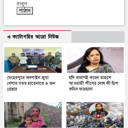
রাখুন
এ ক্যাটাগরির আরো নিউজ
মেহেরপুরে অনলাইন জুয়া
যদি খারাপই করেন তাহলে
খেলার সময় হাতেনাতে ৪ জন
আওয়ামী লীগের দোষ কী ছিল:
গ্রেপ্তার
রুমিন ফারহানা