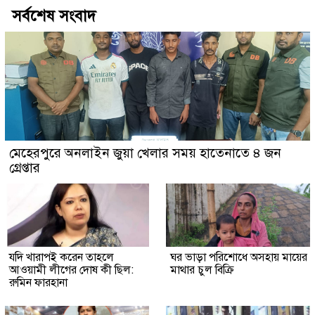
সর্বশেষ সংবাদ
মেহেরপুরে অনলাইন জুয়া খেলার সময় হাতেনাতে ৪ জন
গ্রেপ্তার
যদি খারাপই করেন তাহলে
ঘর ভাড়া পরিশোধে অসহায় মায়ের
আওয়ামী লীগের দোষ কী ছিল:
মাথার চুল বিক্রি
রুমিন ফারহানা