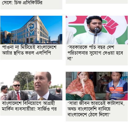
সেলে: চিফ প্রসিকিউটর
পাওনা না মিটিয়েই বাংলাদেশে
‘সরকারকে পাঁচ বছর দেশ
অর্ডার স্থগিত করল এলপিপি
পরিচালনার সুযোগ দেওয়া হবে
না’
বাংলাদেশে বিনিয়োগে আগ্রহী
‘সারা জীবন ভারতেই কাটালাম,
মার্কিন ব্যবসায়ীরা: সার্জিও গর
অথচ বাংলাদেশি বানিয়ে
বাংলাদেশে ঠেলে দিলো’