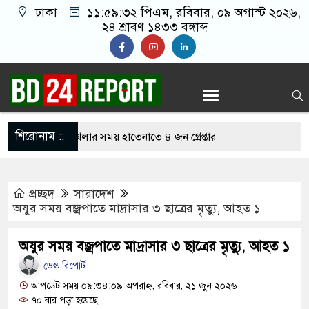
ঢাকা
১১:৫৯:৩৩ পিএম
, রবিবার, ০৯ অগাস্ট
২০২৬, ২৪ শ্রাবণ ১৪৩৩ বঙ্গাব্দ
শিরোনাম ::
নলাইন জুয়া খেলার সময় হাতেনাতে ৪ জন গ্রেপ্তার
 করেন তাহলে আওয়ামী লীগের দোষ কী ছিল: রুমিন
প্রচ্ছদ
সারাদেশ
অযুর সময় বজ্রপাতে মাদ্রাসার ৩ ছাত্রের মৃত্যু, আহত ১
িশোধে অসহায় মায়ের মাথার চুল বিক্রি
অযুর সময় বজ্রপাতে মাদ্রাসার ৩ ছাত্রের মৃত্যু, আহত ১
কভারেজে অমায়িক ব্যবহার পান, জানালেন নারী
ডেস্ক রিপোর্ট
আপডেট সময় ০৯:৩৪:০৯ অপরাহ্ন, রবিবার, ২১ জুন ২০২৬
৭০ বার পড়া হয়েছে