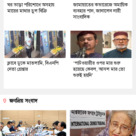
ঘর ভাড়া পরিশোধে অসহায়
জামায়াতের কভারেজে অমায়িক
মায়ের মাথার চুল বিক্রি
ব্যবহার পান, জানালেন নারী
সাংবাদিক
ক্লাবে ঢুকে মাতলামি, বিএনপি
‘পাটওয়ারীর ওপর মার শুরু
নেতা গ্রেপ্তার
হয়েছে কেবল, আসল মার তো
শুরুই হয়নি’
জনপ্রিয় সংবাদ