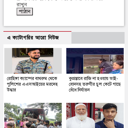
রাখুন
এ ক্যাটাগরির আরো নিউজ
রোহিঙ্গা ক্যাম্পের বাথরুম থেকে
কুপ্রস্তাবে রাজি না হওয়ায় ভাই-
পুলিশের এএসআইয়ের মরদেহ
বোনসহ তরুণীর চুল কেটে গাছে
উদ্ধার
বেঁধে নির্যাতন