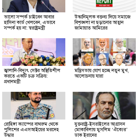
ভালো সম্পর্ক চাইবেন আবার
উস্কানিমূলক বক্তব্য দিয়ে সমাজে
হাসিনা কার্ড খেলবেন, এভাবে
বিশৃঙ্খলা না ছড়ানোর আহ্বান
সম্পর্ক হয় না: স্বরাষ্ট্রমন্ত্রী
জামায়াত আমিরের
জ্বালানি-বিদ্যুৎ সেক্টর অস্থিতিশীল
মন্ত্রিসভায় যোগ হচ্ছে নতুন মুখ,
করতে একটি চক্র সক্রিয়:
আলোচনায় যারা
প্রধানমন্ত্রী
রোহিঙ্গা ক্যাম্পের বাথরুম থেকে
যুক্তরাষ্ট্র-ইসরাইলের আগ্রাসন
পুলিশের এএসআইয়ের মরদেহ
মোকাবিলায় মুসলিম ‘ঐক্যের’
উদ্ধার
ডাক ইরানের