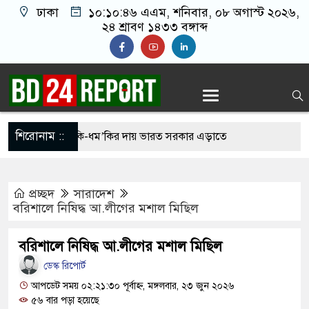
ঢাকা
১০:১০:৪৭ এএম
, শনিবার, ০৮ অগাস্ট ২০২৬,
২৪ শ্রাবণ ১৪৩৩ বঙ্গাব্দ
শিরোনাম ::
প্রাপ্ত হাসিনার হু’ম’কি-ধম’কির দায় ভারত সরকার এড়াতে
রান
প্রচ্ছদ
সারাদেশ
র্ঘটনা মোকাবিলায় ১০ কিলোমিটার পরপর মিলবে
বরিশালে নিষিদ্ধ আ.লীগের মশাল মিছিল
বরিশালে নিষিদ্ধ আ.লীগের মশাল মিছিল
বক্তব্য দিয়ে সমাজে বিশৃঙ্খলা না ছড়ানোর আহ্বান
ডেস্ক রিপোর্ট
রের
আপডেট সময় ০২:২১:৩০ পূর্বাহ্ন, মঙ্গলবার, ২৩ জুন ২০২৬
৫৬ বার পড়া হয়েছে