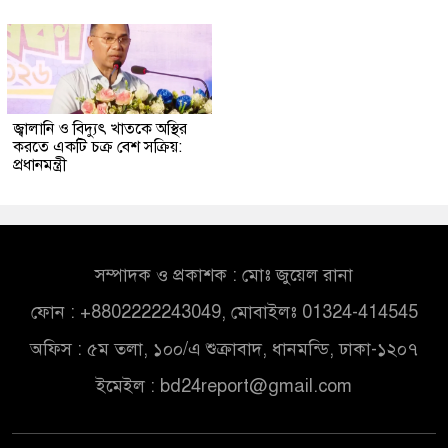
জ্বালানি ও বিদ্যুৎ খাতকে অস্থির
করতে একটি চক্র বেশ সক্রিয়:
প্রধানমন্ত্রী
সম্পাদক ও প্রকাশক : মোঃ জুয়েল রানা
ফোন : +8802222243049, মোবাইলঃ 01324-414545
অফিস : ৫ম তলা, ১০০/এ শুক্রাবাদ, ধানমন্ডি, ঢাকা-১২০৭
ইমেইল :
bd24report@gmail.com