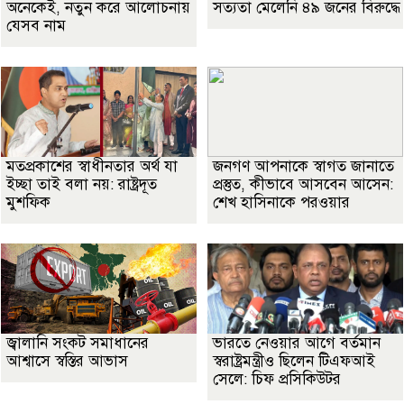
অনেকেই, নতুন করে আলোচনায়
সত্যতা মেলেনি ৪৯ জনের বিরুদ্ধে
যেসব নাম
মতপ্রকাশের স্বাধীনতার অর্থ যা
জনগণ আপনাকে স্বাগত জানাতে
ইচ্ছা তাই বলা নয়: রাষ্ট্রদূত
প্রস্তুত, কীভাবে আসবেন আসেন:
মুশফিক
শেখ হাসিনাকে পরওয়ার
জ্বালানি সংকট সমাধানের
ভারতে নেওয়ার আগে বর্তমান
আশ্বাসে স্বস্তির আভাস
স্বরাষ্ট্রমন্ত্রীও ছিলেন টিএফআই
সেলে: চিফ প্রসিকিউটর