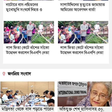
নাটোরে বাস-নছিমনের
সালাউদ্দিনের মৃত্যুতে জামায়াত
মুখোমুখি সংঘর্ষে নিহত ৩
আমিরের আবেগঘন বার্তা
লাল ফিতা কেটে বাঁশের সাঁকো
লাল ফিতা কেটে বাঁশের সাঁকো
উদ্বোধন করলেন বিএনপি নেতা
উদ্বোধন করলেন বিএনপি নেতা
জনপ্রিয় সংবাদ
মন্ত্রিসভা থেকে বাদ পড়তে পারেন
অভিযুক্ত শেখ হাসিনাসহ ৫০,