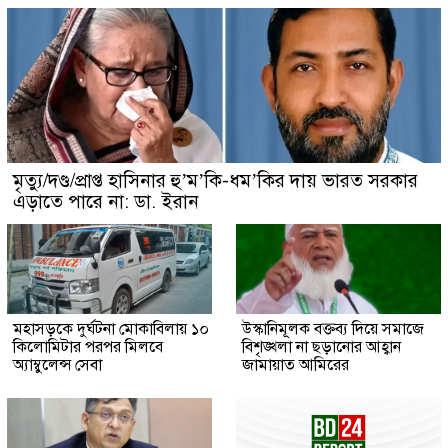
মৃত্যু/দণ্ড/প্রাপ্ত হাসিনার হু’ম’কি-ধম’কির দায় ভারত সরকার
এড়াতে পারে না: ডা. ইরান
মহাসড়কে দুর্ঘটনা মোকাবিলায় ১০
উস্কানিমূলক বক্তব্য দিয়ে সমাজে
কিলোমিটার পরপর মিলবে
বিশৃঙ্খলা না ছড়ানোর আহ্বান
অ্যাম্বুলেন্স সেবা
জামায়াত আমিরের