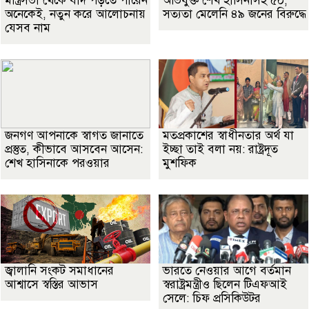
মন্ত্রিসভা থেকে বাদ পড়তে পারেন
অভিযুক্ত শেখ হাসিনাসহ ৫০,
অনেকেই, নতুন করে আলোচনায়
সত্যতা মেলেনি ৪৯ জনের বিরুদ্ধে
যেসব নাম
জনগণ আপনাকে স্বাগত জানাতে
মতপ্রকাশের স্বাধীনতার অর্থ যা
প্রস্তুত, কীভাবে আসবেন আসেন:
ইচ্ছা তাই বলা নয়: রাষ্ট্রদূত
শেখ হাসিনাকে পরওয়ার
মুশফিক
জ্বালানি সংকট সমাধানের
ভারতে নেওয়ার আগে বর্তমান
আশ্বাসে স্বস্তির আভাস
স্বরাষ্ট্রমন্ত্রীও ছিলেন টিএফআই
সেলে: চিফ প্রসিকিউটর