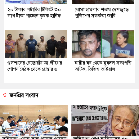
২০ টাকার লটারির টিকিটে ৩০
বোমা হামলার শঙ্কায় দেশজুড়ে
লাখ টাকা পাচ্ছেন কৃষক হানিফ
পুলিশের সতর্কতা জারি
গুলশানের রেস্তোরাঁয় আ.লীগের
নারীর ঘর থেকে যুবদল সভাপতি
গোপন বৈঠক থেকে গ্রেপ্তার ৬
আটক, ভিডিও ভাইরাল
জনপ্রিয় সংবাদ