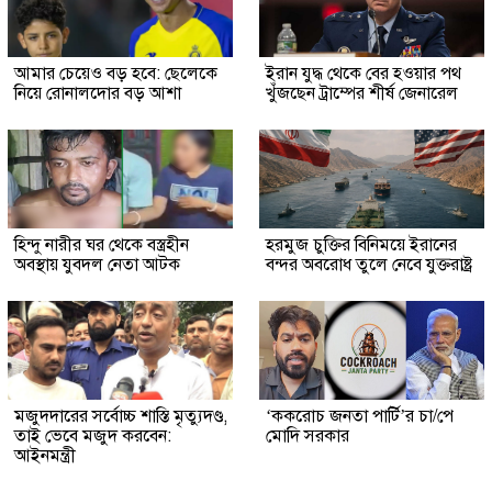
আমার চেয়েও বড় হবে: ছেলেকে
ইরান যুদ্ধ থেকে বের হওয়ার পথ
নিয়ে রোনালদোর বড় আশা
খুঁজছেন ট্রাম্পের শীর্ষ জেনারেল
হিন্দু নারীর ঘর থেকে বস্ত্রহীন
হরমুজ চুক্তির বিনিময়ে ইরানের
অবস্থায় যুবদল নেতা আটক
বন্দর অবরোধ তুলে নেবে যুক্তরাষ্ট্র
মজুদদারের সর্বোচ্চ শাস্তি মৃত্যুদণ্ড,
‘ককরোচ জনতা পার্টি’র চা/পে
তাই ভেবে মজুদ করবেন:
মোদি সরকার
আইনমন্ত্রী