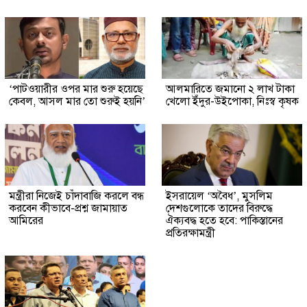
‘পাটওয়ারীর ওপর মার শুরু হয়েছে
আলমারিতে জমানো ২ লাখ টাকা
কেবল, আসল মার তো শুরুই হয়নি’
খেলো ইঁদুর-উইপোকা, নিঃস্ব কৃষক
মন্ত্রীরা নিজেই চাঁদাবাজি করলে বন্ধ
ইসরায়েল ‘অবৈধ’, মুসলিম
করবেন কীভাবে-প্রশ্ন জামায়াত
দেশগুলোকে তাদের বিরুদ্ধে
আমিরের
ঐক্যবদ্ধ হতে হবে: পাকিস্তানের
প্রতিরক্ষামন্ত্রী