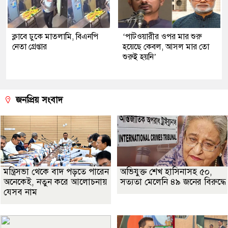
ক্লাবে ঢুকে মাতলামি, বিএনপি
‘পাটওয়ারীর ওপর মার শুরু
নেতা গ্রেপ্তার
হয়েছে কেবল, আসল মার তো
শুরুই হয়নি’
জনপ্রিয় সংবাদ
মন্ত্রিসভা থেকে বাদ পড়তে পারেন
অভিযুক্ত শেখ হাসিনাসহ ৫০,
অনেকেই, নতুন করে আলোচনায়
সত্যতা মেলেনি ৪৯ জনের বিরুদ্ধে
যেসব নাম