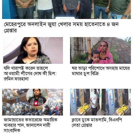
মেহেরপুরে অনলাইন জুয়া খেলার সময় হাতেনাতে ৪ জন
গ্রেপ্তার
যদি খারাপই করেন তাহলে
ঘর ভাড়া পরিশোধে অসহায় মায়ের
আওয়ামী লীগের দোষ কী ছিল:
মাথার চুল বিক্রি
রুমিন ফারহানা
জামায়াতের কভারেজে অমায়িক
ক্লাবে ঢুকে মাতলামি, বিএনপি
ব্যবহার পান, জানালেন নারী
নেতা গ্রেপ্তার
সাংবাদিক