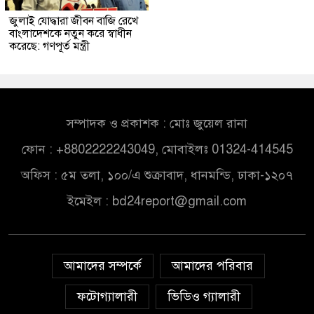
জুলাই যোদ্ধারা জীবন বাজি রেখে
বাংলাদেশকে নতুন করে স্বাধীন
করেছে: গণপূর্ত মন্ত্রী
সম্পাদক ও প্রকাশক : মোঃ জুয়েল রানা
ফোন : +8802222243049, মোবাইলঃ 01324-414545
অফিস : ৫ম তলা, ১০০/এ শুক্রাবাদ, ধানমন্ডি, ঢাকা-১২০৭
ইমেইল :
bd24report@gmail.com
আমাদের সম্পর্কে
আমাদের পরিবার
ফটোগ্যালারী
ভিডিও গ্যালারী