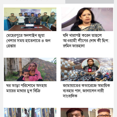
মেহেরপুরে অনলাইন জুয়া
যদি খারাপই করেন তাহলে
খেলার সময় হাতেনাতে ৪ জন
আওয়ামী লীগের দোষ কী ছিল:
গ্রেপ্তার
রুমিন ফারহানা
ঘর ভাড়া পরিশোধে অসহায়
জামায়াতের কভারেজে অমায়িক
মায়ের মাথার চুল বিক্রি
ব্যবহার পান, জানালেন নারী
সাংবাদিক