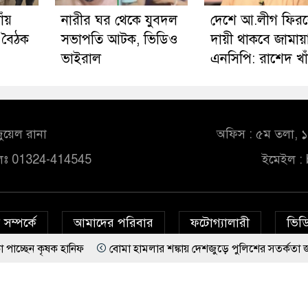
াঁয়
নারীর ঘর থেকে যুবদল
দেশে আ.লীগ ফির
 বৈঠক
সভাপতি আটক, ভিডিও
দায়ী থাকবে জামায়
ভাইরাল
এনসিপি: রাশেদ খা
ুয়েল রানা
অফিস : ৫ম তলা, ১০
লঃ 01324-414545
ইমেইল :
সম্পর্কে
আমাদের পরিবার
ফটোগ্যালারী
ভিডি
ক হানিফ
বোমা হামলার শঙ্কায় দেশজুড়ে পুলিশের সতর্কতা জারি
© All rights reserved © bd24report.com
Privacy Policy
রাল
দেশে আ.লীগ ফিরলে দায়ী থাকবে জামায়াত-এনসিপি: রাশেদ খাঁন