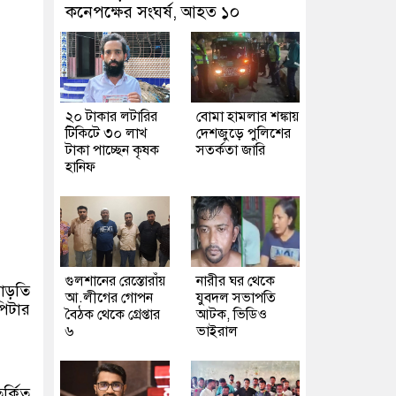
কনেপক্ষের সংঘর্ষ, আহত ১০
২০ টাকার লটারির
বোমা হামলার শঙ্কায়
টিকিটে ৩০ লাখ
দেশজুড়ে পুলিশের
টাকা পাচ্ছেন কৃষক
সতর্কতা জারি
হানিফ
গুলশানের রেস্তোরাঁয়
নারীর ঘর থেকে
বাড়তি
আ.লীগের গোপন
যুবদল সভাপতি
পিটার
বৈঠক থেকে গ্রেপ্তার
আটক, ভিডিও
৬
ভাইরাল
র্কিত