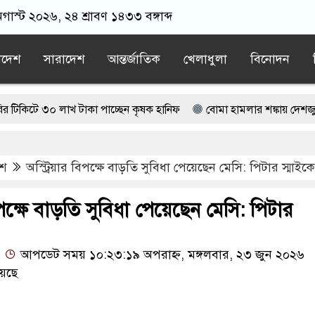
গাস্ট ২০২৬, ২৪ শ্রাবণ ১৪৩৩ বঙ্গাব্দ
াদেশ
সারাদেশ
আন্তর্জাতিক
খেলাধুলা
বিনোদন
০ লাখ টাকা পাচ্ছেন কৃষক হানিফ
বোমা হামলার শঙ্কায় দেশজুড়ে পুলিশে
ভাপতি আটক, ভিডিও ভাইরাল
েশ
অস্ট্রিয়ার বিপক্ষে বাড়তি সুবিধা পেয়েছেন মেসি: পিটার স্মাইক
ন জামায়াত বহিষ্কাকৃত গাজী নজরুলের ১২ অনুসারী
েছে বর্তমান সরকার: নাহিদ ইসলাম
িপক্ষে বাড়তি সুবিধা পেয়েছেন মেসি: পিটার
আপডেট সময় ১০:২৩:১৯ অপরাহ্ন, মঙ্গলবার, ২৩ জুন ২০২৬
েছে