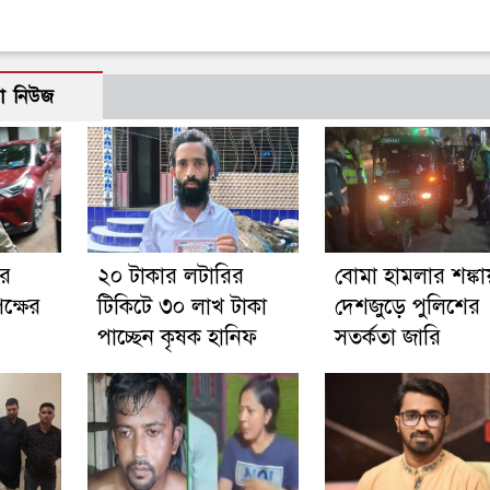
ো নিউজ
ার
২০ টাকার লটারির
বোমা হামলার শঙ্কা
ক্ষের
টিকিটে ৩০ লাখ টাকা
দেশজুড়ে পুলিশের
পাচ্ছেন কৃষক হানিফ
সতর্কতা জারি