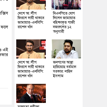
ক্সিস
দেশে আ.লীগ
বিএনপিতে যোগ
ফিরলে দায়ী থাকবে
দিলেন জামায়াত
জামায়াত-এনসিপি:
বহিষ্কাকৃত গাজী
র ফলে
রাশেদ খাঁন
নজরুলের ১২
অনুসারী
েও এই
ফিফার
দেশে আ.লীগ
জনগণের আস্থা
ফিরলে দায়ী থাকবে
হারিয়েছে বর্তমান
জামায়াত-এনসিপি:
সরকার: নাহিদ
রাশেদ খাঁন
ইসলাম
সক্ষমতা পরীক্ষা