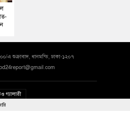
লে
াত-
ঁন
০/এ শুক্রাবাদ, ধানমন্ডি, ঢাকা-১২০৭
bd24report@gmail.com
ও গ্যালারী