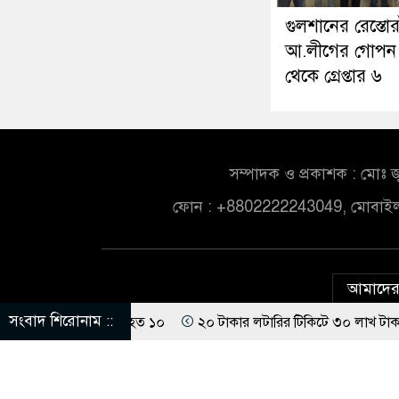
গুলশানের রেস্তোর
আ.লীগের গোপন
থেকে গ্রেপ্তার ৬
সম্পাদক ও প্রকাশক : মোঃ জ
ফোন : +8802222243049, মোবাই
আমাদের 
সংবাদ শিরোনাম ::
ের সংঘর্ষ, আহত ১০
২০ টাকার লটারির টিকিটে ৩০ লাখ টাকা পাচ্ছেন কৃষ
ক থেকে গ্রেপ্তার ৬
নারীর ঘর থেকে যুবদল সভাপতি আটক, ভিডিও ভাই