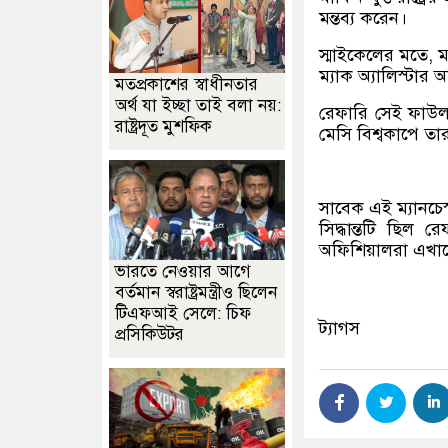
মন্তব্য করেন।
স্মাইকেলের মতে, ম
ম্যাক অ্যালিস্টার 
মতপ্রকাশের স্বাধীনতার
অর্থ যা ইচ্ছা তাই বলা নয়:
রেফারি সেই ফাউলট
রাষ্ট্রদূত মুশফিক
মেসি বিশ্বকাপে ত
সাবেক এই ম্যানচে
সিদ্ধান্তটি ছিল 
অফিশিয়ালরা এখানে 
ভারতে নেওয়ার আগে
বর্তমান স্বরাষ্ট্রমন্ত্রীও ছিলেন
টিএফআই সেলে: চিফ
ট্যাগস
প্রসিকিউটর