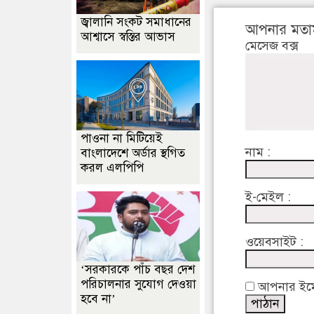
জ্বালানি সংকট সমাধানের
আপনার মতা
আশ্বাসে স্বস্তির আভাস
মেসেজ বক্স
পাওনা না মিটিয়েই
নাম :
বাংলাদেশে অর্ডার স্থগিত
করল এলপিপি
ই-মেইল :
ওয়েবসাইট :
‘সরকারকে পাঁচ বছর দেশ
পরিচালনার সুযোগ দেওয়া
আপনার ইমেইল
হবে না’