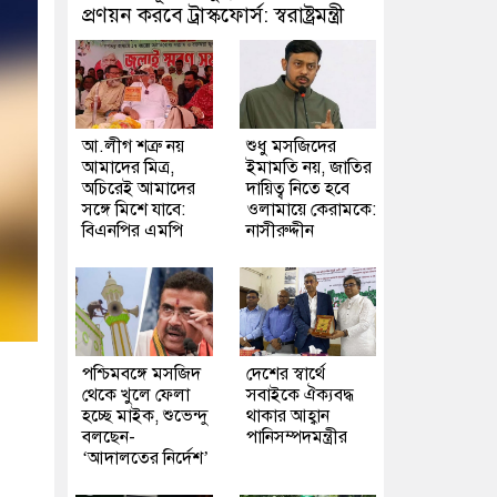
প্রণয়ন করবে ট্রাস্কফোর্স: স্বরাষ্ট্রমন্ত্রী
আ.লীগ শত্রু নয়
শুধু মসজিদের
আমাদের মিত্র,
ইমামতি নয়, জাতির
অচিরেই আমাদের
দায়িত্ব নিতে হবে
সঙ্গে মিশে যাবে:
ওলামায়ে কেরামকে:
বিএনপির এমপি
নাসীরুদ্দীন
পশ্চিমবঙ্গে মসজিদ
দেশের স্বার্থে
থেকে খুলে ফেলা
সবাইকে ঐক্যবদ্ধ
হচ্ছে মাইক, শুভেন্দু
থাকার আহ্বান
বলছেন-
পানিসম্পদমন্ত্রীর
‘আদালতের নির্দেশ’