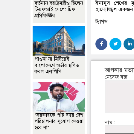
ইমামুস শেখের ম
বর্তমান স্বরাষ্ট্রমন্ত্রীও ছিলেন
হাস্যোজ্জ্বল একজন
টিএফআই সেলে: চিফ
প্রসিকিউটর
ট্যাগস
পাওনা না মিটিয়েই
বাংলাদেশে অর্ডার স্থগিত
আপনার মতা
করল এলপিপি
মেসেজ বক্স
‘সরকারকে পাঁচ বছর দেশ
পরিচালনার সুযোগ দেওয়া
নাম :
হবে না’