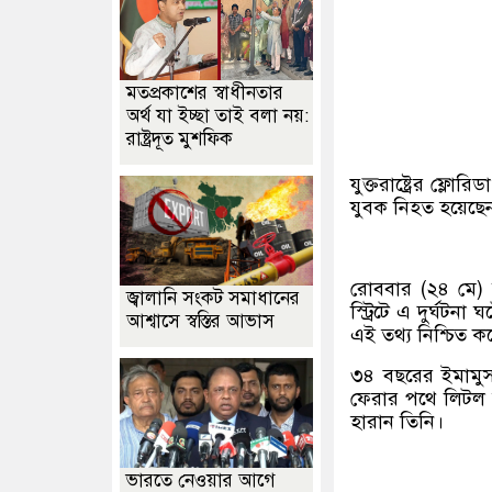
মতপ্রকাশের স্বাধীনতার
অর্থ যা ইচ্ছা তাই বলা নয়:
রাষ্ট্রদূত মুশফিক
যুক্তরাষ্ট্রের ফ্ল
যুবক নিহত হয়েছে
রোববার (২৪ মে) 
জ্বালানি সংকট সমাধানের
স্ট্রিটে এ দুর্ঘট
আশ্বাসে স্বস্তির আভাস
এই তথ্য নিশ্চিত ক
৩৪ বছরের ইমামুস
ফেরার পথে লিটল হা
হারান তিনি।
ভারতে নেওয়ার আগে