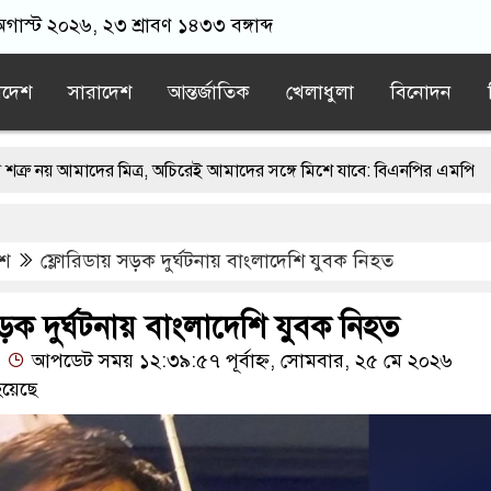
অগাস্ট ২০২৬, ২৩ শ্রাবণ ১৪৩৩ বঙ্গাব্দ
াদেশ
সারাদেশ
আন্তর্জাতিক
খেলাধুলা
বিনোদন
দের মিত্র, অচিরেই আমাদের সঙ্গে মিশে যাবে: বিএনপির এমপি
িমবঙ্গে মসজিদ থেকে খুলে ফেলা হচ্ছে মাইক, শুভেন্দু বলছেন- ‘আদালতের নির্
েশ
ফ্লোরিডায় সড়ক দুর্ঘটনায় বাংলাদেশি যুবক নিহত
ামায়াতের স্মারকলিপি
এবার বিএনপিকে ব্যবহার করতে চায় ভারত: রাশেদ
াদের ন্যারেটিভ’ পুরনো রাজনীতি : পররাষ্ট্র প্রতিমন্ত্রী
ড়ক দুর্ঘটনায় বাংলাদেশি যুবক নিহত
আপডেট সময় ১২:৩৯:৫৭ পূর্বাহ্ন, সোমবার, ২৫ মে ২০২৬
য়েছে