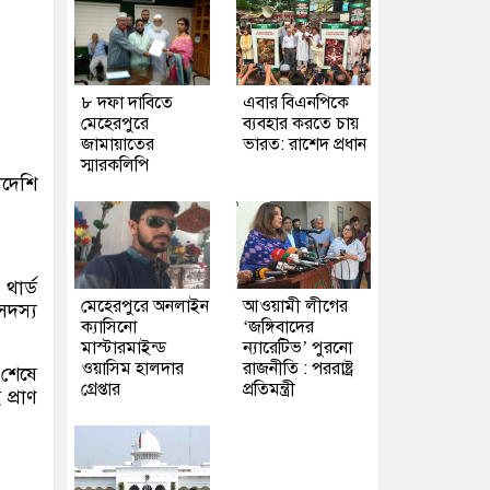
৮ দফা দাবিতে
এবার বিএনপিকে
মেহেরপুরে
ব্যবহার করতে চায়
জামায়াতের
ভারত: রাশেদ প্রধান
স্মারকলিপি
াদেশি
থার্ড
মেহেরপুরে অনলাইন
আওয়ামী লীগের
সদস্য
ক্যাসিনো
‘জঙ্গিবাদের
মাস্টারমাইন্ড
ন্যারেটিভ’ পুরনো
ওয়াসিম হালদার
রাজনীতি : পররাষ্ট্র
 শেষে
গ্রেপ্তার
প্রতিমন্ত্রী
প্রাণ