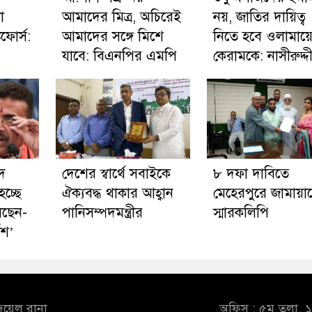
া
আমাদের মিত্র, অচিরেই
নয়, জাতির দায়িত্ব
কফোর্স:
আমাদের সঙ্গে মিশে
নিতে হবে ওলামায়
যাবে: বিএনপির এমপি
কেরামকে: নাসীরুদ্দ
দ
দেশের স্বার্থে সবাইকে
৮ দফা দাবিতে
চ্ছে
ঐক্যবদ্ধ থাকার আহ্বান
মেহেরপুরে জামায়া
লছেন-
পানিসম্পদমন্ত্রীর
স্মারকলিপি
েশ’
ুয়েল রানা
অফিস : ৫ম তলা, ১০