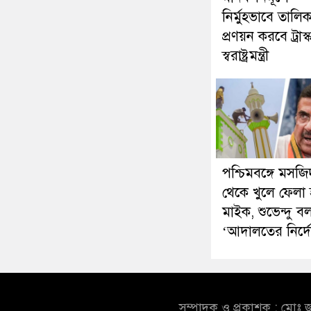
নির্মুহভাবে তালিক
প্রণয়ন করবে ট্রাস্
স্বরাষ্ট্রমন্ত্রী
পশ্চিমবঙ্গে মসজি
থেকে খুলে ফেলা হ
মাইক, শুভেন্দু ব
‘আদালতের নির্দ
সম্পাদক ও প্রকাশক : মোঃ জ