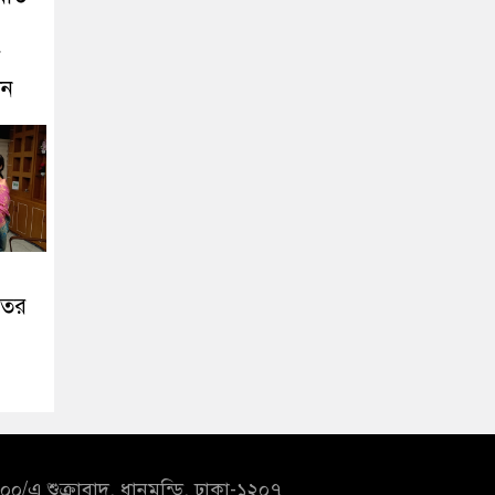
ে
ীন
তের
০/এ শুক্রাবাদ, ধানমন্ডি, ঢাকা-১২০৭