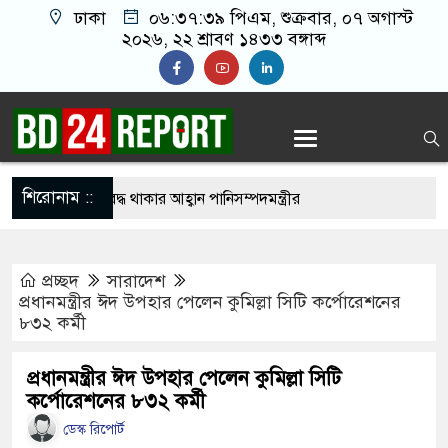
ঢাকা
০৬:৩৭:৪০ পিএম
, শুক্রবার, ০৭ অগাস্ট
২০২৬, ২২ শ্রাবণ ১৪৩৩ বঙ্গাব্দ
শিরোনাম ::
ে সবাইকে ঐক্যবদ্ধ থাকার আহ্বান পানিসম্পদমন্ত্রীর
ে মেহেরপুরে জামায়াতের স্মারকলিপি
প্রচ্ছদ
সারাদেশ
কে ব্যবহার করতে চায় ভারত: রাশেদ প্রধান
প্রধানমন্ত্রীর ঈদ উপহার পেলেন কুমিল্লা সিটি কর্পোরেশনের
৮৩২ কর্মী
নলাইন ক্যাসিনো মাস্টারমাইন্ড ওয়াসিম হালদার গ্রেপ্তার
 ‘জঙ্গিবাদের ন্যারেটিভ’ পুরনো রাজনীতি : পররাষ্ট্র
প্রধানমন্ত্রীর ঈদ উপহার পেলেন কুমিল্লা সিটি
কর্পোরেশনের ৮৩২ কর্মী
ডেস্ক রিপোর্ট