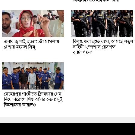
আইসিইউতে হাইকমিশনার
এবার জুলাই হত্যাচেষ্টা মামলায়
বিলুপ্ত করা হচ্ছে র‍্যাব, আসছে নতুন
গ্রেপ্তার মডেল সিমু
বাহিনী ‘স্পেশাল রেসপন্স
ব্যাটালিয়ন’
মেহেরপুর গাংনীতে ফ্রি ফায়র গেম
নিয়ে বিরোধে শিশু আবির হত্যা: দুই
কিশোরের কারাদণ্ড