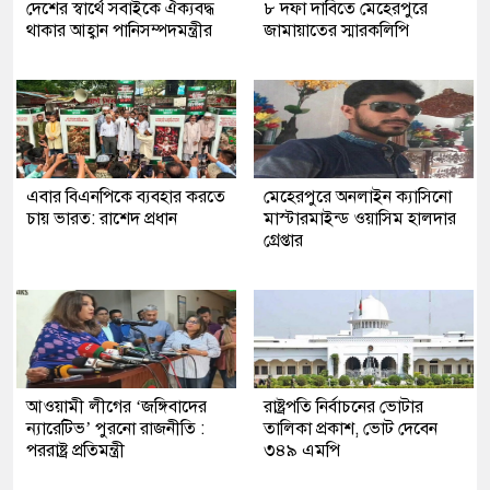
দেশের স্বার্থে সবাইকে ঐক্যবদ্ধ
৮ দফা দাবিতে মেহেরপুরে
থাকার আহ্বান পানিসম্পদমন্ত্রীর
জামায়াতের স্মারকলিপি
এবার বিএনপিকে ব্যবহার করতে
মেহেরপুরে অনলাইন ক্যাসিনো
চায় ভারত: রাশেদ প্রধান
মাস্টারমাইন্ড ওয়াসিম হালদার
গ্রেপ্তার
আওয়ামী লীগের ‘জঙ্গিবাদের
রাষ্ট্রপতি নির্বাচনের ভোটার
ন্যারেটিভ’ পুরনো রাজনীতি :
তালিকা প্রকাশ, ভোট দেবেন
পররাষ্ট্র প্রতিমন্ত্রী
৩৪৯ এমপি