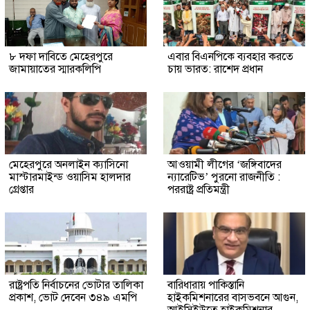
৮ দফা দাবিতে মেহেরপুরে
এবার বিএনপিকে ব্যবহার করতে
জামায়াতের স্মারকলিপি
চায় ভারত: রাশেদ প্রধান
মেহেরপুরে অনলাইন ক্যাসিনো
আওয়ামী লীগের ‘জঙ্গিবাদের
মাস্টারমাইন্ড ওয়াসিম হালদার
ন্যারেটিভ’ পুরনো রাজনীতি :
গ্রেপ্তার
পররাষ্ট্র প্রতিমন্ত্রী
রাষ্ট্রপতি নির্বাচনের ভোটার তালিকা
বারিধারায় পাকিস্তানি
প্রকাশ, ভোট দেবেন ৩৪৯ এমপি
হাইকমিশনারের বাসভবনে আগুন,