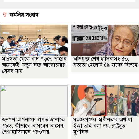
জনপ্রিয় সংবাদ
মন্ত্রিসভা থেকে বাদ পড়তে পারেন
অভিযুক্ত শেখ হাসিনাসহ ৫০,
অনেকেই, নতুন করে আলোচনায়
সত্যতা মেলেনি ৪৯ জনের বিরুদ্ধে
যেসব নাম
জনগণ আপনাকে স্বাগত জানাতে
মতপ্রকাশের স্বাধীনতার অর্থ যা
প্রস্তুত, কীভাবে আসবেন আসেন:
ইচ্ছা তাই বলা নয়: রাষ্ট্রদূত
শেখ হাসিনাকে পরওয়ার
মুশফিক